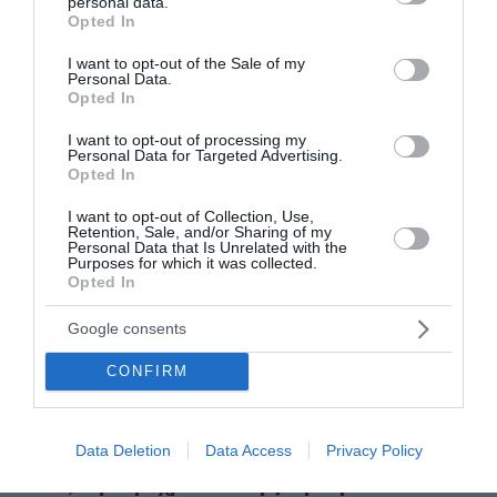
personal data.
grant or deny consent to Google and its third-party tags to
Opted In
use your data for below specified purposes in below Google
ΟΛΕΣ ΟΙ ΕΙΔΗΣΕΙΣ →
consent section.
I want to opt-out of the Sale of my
Personal Data.
διαβάστε ακόμη
Opted In
I want to opt-out of processing my
Personal Data for Targeted Advertising.
Opted In
I want to opt-out of Collection, Use,
Retention, Sale, and/or Sharing of my
Personal Data that Is Unrelated with the
Purposes for which it was collected.
Opted In
Google consents
CONFIRM
Data Deletion
Data Access
Privacy Policy
Πώς οι μακροχρόνια άνεργοι μπορούν να