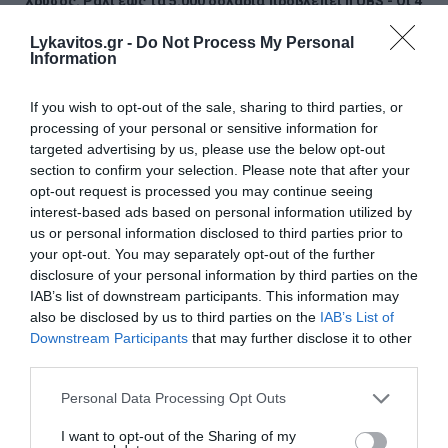
Χρυσός: Ράλι έως τα 5.000 δολάρια προβλέπει η UBS - Οι 4
παράγοντες της ανόδου
Lykavitos.gr -
Do Not Process My Personal
Information
ΕΛΓΕΚΑ: Προληπτική απόσυρση και ανάκληση μαρμελάδας
If you wish to opt-out of the sale, sharing to third parties, or
Τα πρωτοσέλιδα των κυριακάτικων εφημερίδων
processing of your personal or sensitive information for
targeted advertising by us, please use the below opt-out
Μελίδης: «Ο ΣΥΡΙΖΑ με σαφές, σύγχρονο και κατανοητό
section to confirm your selection. Please note that after your
πρόγραμμα απευθύνεται πλέον σε όλες και όλους που
θέλουν την πολιτική αλλαγή να γίνει πράξη»
opt-out request is processed you may continue seeing
interest-based ads based on personal information utilized by
us or personal information disclosed to third parties prior to
Βανς: «Η Συμφωνία για το Ορμούζ θα μπορούσε να
επαναφέρει τη ροή πετρελαίου στα προπολεμικά
your opt-out. You may separately opt-out of the further
επίπεδα»
disclosure of your personal information by third parties on the
IAB’s list of downstream participants. This information may
Νάξος: Καλύτερη η εικόνα της φωτιάς στη Μικρή Βίγλα
also be disclosed by us to third parties on the
IAB’s List of
Downstream Participants
that may further disclose it to other
third parties.
Τραγωδία στην Πάρο: Πνίγηκε 4χρονος σε πισίνα beach
bar - Προσήχθησαν ιδιοκτήτης και γονείς
Please note that this website/app uses one or more Google
Personal Data Processing Opt Outs
services and may gather and store information including but
Ο τυφώνας «Dolphin» σαρώνει την Ιαπωνία - Πάνω από
not limited to your visit or usage behaviour. You may click to
I want to opt-out of the Sharing of my
50.000 κτίρια χωρίς ρεύμα (Videos)