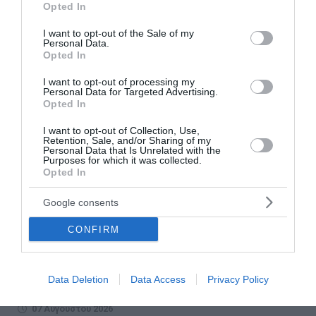
Opted In
use your data for below specified purposes in below Google
consent section.
I want to opt-out of the Sale of my
Personal Data.
Opted In
I want to opt-out of processing my
Personal Data for Targeted Advertising.
Opted In
I want to opt-out of Collection, Use,
Retention, Sale, and/or Sharing of my
Personal Data that Is Unrelated with the
Purposes for which it was collected.
Opted In
Voucher για smartphones: Το ποσό, οι
Google consents
συσκευές, οι δικαιούχοι και η διαδικασία
CONFIRM
Ένα καινούργιο πρόγραμμα οικονομικής ενίσχυσης
ετοιμάζεται να δώσει τη δυνατότητα σε κατηγορίες
πολιτών να αποκτήσουν σύγχρονο κινητό συσκευή με
Data Deletion
Data Access
Privacy Policy
σημαντική επιδότηση. Η πρωτοβουλία ...
07 Αυγούστου 2026