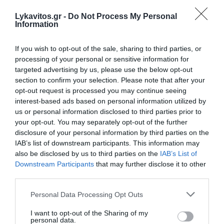
Θεσσαλονίκη: Διευρυμένο ωράριο για επίσκεψη στον
Lykavitos.gr -
Do Not Process My Personal
Λευκό Πύργο
Information
Ο Νετανιάχου απορρίπτει το ειρηνευτικό σχέδιο των ΗΠΑ
If you wish to opt-out of the sale, sharing to third parties, or
για τη Γάζα και ζητά τον αφοπλισμό της Χαμάς
processing of your personal or sensitive information for
targeted advertising by us, please use the below opt-out
Χακάν Φιντάν: Η λύση των δύο κρατών αποτελεί την
section to confirm your selection. Please note that after your
ιδανική επιλογή για την Κύπρο
opt-out request is processed you may continue seeing
interest-based ads based on personal information utilized by
Φωτιά σε χαμηλή βλάστηση στο Κορωπί Αττικής - Ήχησε
us or personal information disclosed to third parties prior to
το 112, επιχειρούν εναέρια μέσα
your opt-out. You may separately opt-out of the further
disclosure of your personal information by third parties on the
Κλείνει τα 88 του χρόνια ο Ότο Ρεχάγκελ: Η ανάρτηση και
IAB’s list of downstream participants. This information may
οι θερμές ευχές από την Εθνική Ελλάδος
also be disclosed by us to third parties on the
IAB’s List of
Downstream Participants
that may further disclose it to other
ΟΛΕΣ ΟΙ ΕΙΔΗΣΕΙΣ →
third parties.
διαβάστε ακόμη
Please note that this website/app uses one or more Google
Personal Data Processing Opt Outs
services and may gather and store information including but
not limited to your visit or usage behaviour. You may click to
I want to opt-out of the Sharing of my
personal data.
grant or deny consent to Google and its third-party tags to