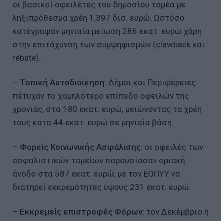
οι βασικοί οφειλέτες του δημοσίου τομέα με
ληξιπρόθεσμα χρέη 1,397 δισ. ευρώ. Ωστόσο
κατέγραψαν μηνιαία μείωση 286 εκατ. ευρώ χάρη
στην επιτάχυνση των συμψηφισμών (clawback και
rebate).
–
Τοπική Αυτοδιοίκηση:
Δήμοι και Περιφέρειες
πέτυχαν το χαμηλότερο επίπεδο οφειλών της
χρονιάς, στα 180 εκατ. ευρώ, μειώνοντας τα χρέη
τους κατά 44 εκατ. ευρώ σε μηνιαία βάση.
–
Φορείς Κοινωνικής Ασφάλισης:
οι οφειλές των
ασφαλιστικών ταμείων παρουσίασαν οριακή
άνοδο στα 587 εκατ. ευρώ, με τον ΕΟΠΥΥ να
διατηρεί εκκρεμότητες ύψους 231 εκατ. ευρώ.
–
Εκκρεμείς επιστροφές Φόρων:
τον Δεκέμβριο η