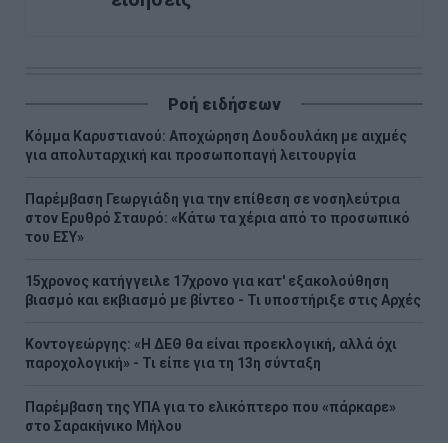
Ροή ειδήσεων
Κόμμα Καρυστιανού: Αποχώρηση Δουδουλάκη με αιχμές
για απολυταρχική και προσωποπαγή λειτουργία
Παρέμβαση Γεωργιάδη για την επίθεση σε νοσηλεύτρια
στον Ερυθρό Σταυρό: «Κάτω τα χέρια από το προσωπικό
του ΕΣΥ»
15χρονος κατήγγειλε 17χρονο για κατ' εξακολούθηση
βιασμό και εκβιασμό με βίντεο - Τι υποστήριξε στις Αρχές
Κοντογεώργης: «Η ΔΕΘ θα είναι προεκλογική, αλλά όχι
παροχολογική» - Τι είπε για τη 13η σύνταξη
Παρέμβαση της ΥΠΑ για το ελικόπτερο που «πάρκαρε»
στο Σαρακήνικο Μήλου