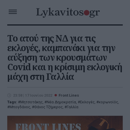
Το ατού της ΝΔ για τις
εκλογές, καμπανάκι για την
αύξηση των κρουσμάτων
Covid και η κρίσιμη εκλογική
μάχη στη Γαλλία
23:58 | 17 Ιουνίου 2022
Front Lines
Tags:
Μητσοτάκης
,
Νέα Δημοκρατία
,
Εκλογές
,
κορωνοϊός
,
Μπογδάνος
,
Θάνος Τζήμερος
,
Γαλλία