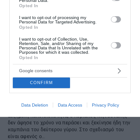
Personal Data.
Opted In
I want to opt-out of processing my
Personal Data for Targeted Advertising.
Opted In
I want to opt-out of Collection, Use,
Retention, Sale, and/or Sharing of my
Personal Data that Is Unrelated with the
Purposes for which it was collected.
Opted In
Ξεκίνησε την προεκλογική
Google consents
εκστρατεία ο Κυριάκος
CONFIRM
Μητσοτάκης, τα έχουν χαμένα
στο ΣΥΡΙΖΑ
Data Deletion
Data Access
Privacy Policy
- Γνωρίζοντας ότι οι Εκλογές της 25ης Ιουνίου έχουν
αυξημένη πολυπλοκότητα, ο Κυριάκος Μητσοτάκης
δεν άφησε το χρόνο να περάσει και ξεκίνησε ήδη την
καμπάνια του δεύτερου γύρου. Στο σχεδιασμό του
είναι αφενός ο...