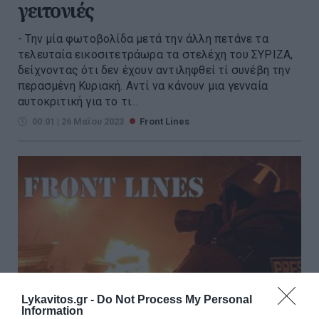
γειτονιές
- Την μία φωτοβολίδα μετά την άλλη πετάνε τα
τελευταία εικοσιτετράωρα τα στελέχη του ΣΥΡΙΖΑ,
δείχνοντας ότι δεν έχουν αντιληφθεί τί συνέβη την
περασμένη Κυριακή. Αντί να κάνουν μια γενναία
αυτοκριτική για το τι...
00:01 | 26 Μαΐου 2023
Front Lines
Lykavitos.gr -
Do Not Process My Personal
Information