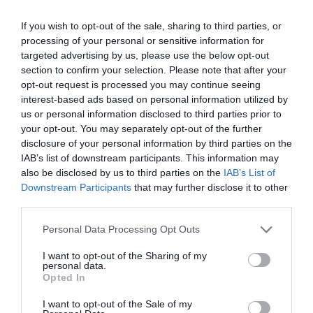
If you wish to opt-out of the sale, sharing to third parties, or
processing of your personal or sensitive information for
Η μάχη του Tik Tok, η ενίσχυση
targeted advertising by us, please use the below opt-out
section to confirm your selection. Please note that after your
του δικομματισμού, ανησυχία
opt-out request is processed you may continue seeing
για τα δρώμενα στην Τουρκία
interest-based ads based on personal information utilized by
us or personal information disclosed to third parties prior to
your opt-out. You may separately opt-out of the further
- Σε εξέλιξη βρίσκεται η μάχη στην πλατφόρμα του
disclosure of your personal information by third parties on the
Tik Tok μεταξύ του Κυριάκου Μητσοτάκη και του
IAB’s list of downstream participants. This information may
Αλέξη Τσίπρα. Οι δύο αρχηγοί προσπαθούν να
also be disclosed by us to third parties on the
IAB’s List of
πείσουν τη νεολαία με ευρηματικές ατάκες και
Downstream Participants
that may further disclose it to other
έξυπνα στόρις. Για παράδειγ...
third parties.
00:01 | 16 Μαΐου 2023
Front Lines
Please note that this website/app uses one or more Google
Personal Data Processing Opt Outs
services and may gather and store information including but
not limited to your visit or usage behaviour. You may click to
I want to opt-out of the Sharing of my
personal data.
grant or deny consent to Google and its third-party tags to
Opted In
use your data for below specified purposes in below Google
consent section.
I want to opt-out of the Sale of my