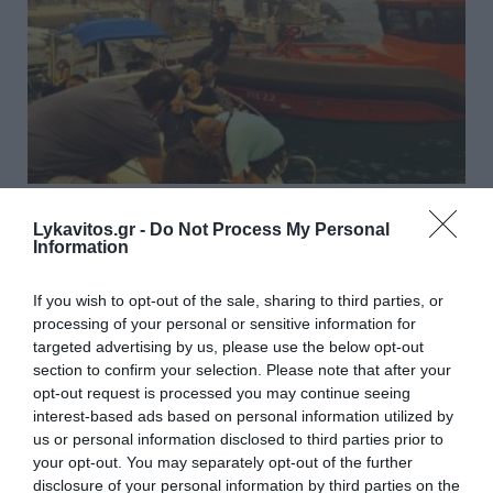
Φωτιά σε Αττική και Βοιωτία: Πώς έγινε η
Lykavitos.gr -
Do Not Process My Personal
μεγάλη επιχείρηση διάσωσης δια θαλάσσης
Information
Για μια «ιδιαίτερα απαιτητική και σύνθετη επιχείρηση
If you wish to opt-out of the sale, sharing to third parties, or
διάσωσης και ασφαλούς απομάκρυνσης πολιτών από
processing of your personal or sensitive information for
περιοχές που απειλούνταν άμεσα από τις φλόγες» κάνει
targeted advertising by us, please use the below opt-out
λόγο το υπουργείο Κλιματική...
section to confirm your selection. Please note that after your
08 Αυγούστου 2026
opt-out request is processed you may continue seeing
interest-based ads based on personal information utilized by
us or personal information disclosed to third parties prior to
your opt-out. You may separately opt-out of the further
disclosure of your personal information by third parties on the