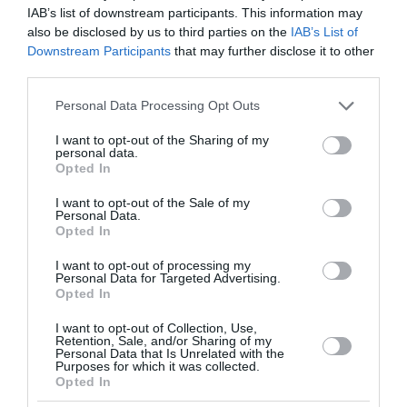
IAB’s list of downstream participants. This information may
also be disclosed by us to third parties on the
IAB’s List of
Downstream Participants
that may further disclose it to other
third parties.
Please note that this website/app uses one or more Google
Personal Data Processing Opt Outs
services and may gather and store information including but
not limited to your visit or usage behaviour. You may click to
I want to opt-out of the Sharing of my
personal data.
grant or deny consent to Google and its third-party tags to
Opted In
use your data for below specified purposes in below Google
consent section.
I want to opt-out of the Sale of my
Personal Data.
Χωρίς τις αισθήσεις του ανασύρθηκε
Opted In
43χρονος στη Μετώπη στον Σαρωνικό
I want to opt-out of processing my
Personal Data for Targeted Advertising.
Χωρίς τις αισθήσεις του ανασύρθηκε το μεσημέρι του
Opted In
Σαββάτου ένας 43χρονος αλλοδαπός από θαλάσσια
περιοχή της Μετώπης στον Σαρωνικό. Στην περιοχή
I want to opt-out of Collection, Use,
Retention, Sale, and/or Sharing of my
πραγματοποιούσε δρομολόγιο ένα ε...
Personal Data that Is Unrelated with the
Purposes for which it was collected.
08 Αυγούστου 2026
Opted In