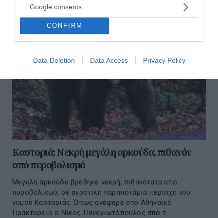
Google consents
CONFIRM
Data Deletion
Data Access
Privacy Policy
Καστοριά: Νεκρή μεγάλη αρκούδα, πιθανόν
από πυροβολισμό
Μεγάλη αρκούδα βρέθηκε νεκρή, πιθανότατα από
πυροβολισμό, σε αγροτική παραποτάμια περιοχή του
νομού Καστοριάς. Όπως ανέφερε στο Αθηναϊκό
Πρακτορείο ο Νίκος Παναγιωτόπουλος από τ...