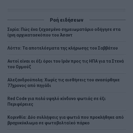
Ροή ειδήσεων
Συρία: Πώς ένα ξεχασμένο σημειωματάριο οδήγησε στα
ίχνη αρχικατασκόπου του Άσαντ
Λόττο: Τα αποτελέσματα της κλήρωσης του Σαββάτου
Αυτοί είναι οι έξι όροι του Ιράν προς τις ΗΠΑ για τα Στενά
του Ορμούζ
Αλεξανδρούπολη: Χωρίς τις αισθήσεις του ανασύρθηκε
77χρονος από πηγάδι
Red Code για πολύ υψηλό κίνδυνο φωτιάς σε έξι
Περιφέρειες
Κορινθία: Δύο συλλήψεις για φωτιά που προκλήθηκε από
βραχυκύκλωμα σε φωτοβολταϊκό πάρκο