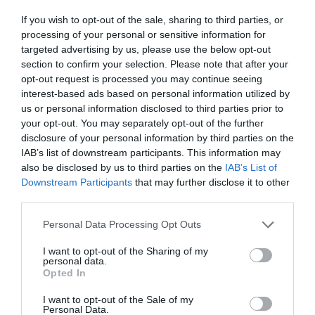
Ευρωπαϊκό στίβου: Πέταξε για τον τελικό ο
If you wish to opt-out of the sale, sharing to third parties, or
Τεντόγλου με 8.26μ.
processing of your personal or sensitive information for
targeted advertising by us, please use the below opt-out
Με άνεση στον τελικό του Ευρωπαϊκού Πρωταθλήματος
section to confirm your selection. Please note that after your
του Μπέρμιγχαμ στην Αγγλία πέρασε ο Μίλτος
opt-out request is processed you may continue seeing
Τεντόγλου. Ο Έλληνας πρωταθλητής έκανε 8,26 μέτρα
interest-based ads based on personal information utilized by
στο δεύτερο άλμα στον προκριματικό το...
us or personal information disclosed to third parties prior to
your opt-out. You may separately opt-out of the further
10 Αυγούστου 2026
disclosure of your personal information by third parties on the
IAB’s list of downstream participants. This information may
also be disclosed by us to third parties on the
IAB’s List of
Downstream Participants
that may further disclose it to other
third parties.
Please note that this website/app uses one or more Google
Personal Data Processing Opt Outs
services and may gather and store information including but
not limited to your visit or usage behaviour. You may click to
I want to opt-out of the Sharing of my
personal data.
grant or deny consent to Google and its third-party tags to
Opted In
use your data for below specified purposes in below Google
consent section.
I want to opt-out of the Sale of my
Personal Data.