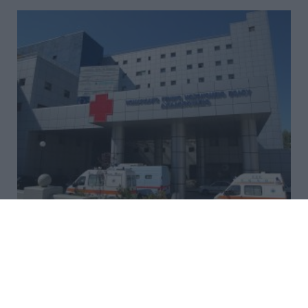
Πρωτοφανής επίθεση στο
Νοσοκομείο Βόλου: «Ήθελε να
ανοίξει το κεφάλι του γιατρού με
τον διακορευτή»