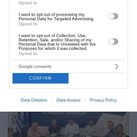
Opted In
I want to opt-out of processing my
Personal Data for Targeted Advertising.
Ηλεία: Μαίνεται η φωτιά στο Μουζάκι - Καίει
Opted In
αναγεννημένο πευκοδάσος
I want to opt-out of Collection, Use,
Retention, Sale, and/or Sharing of my
Σε εξέλιξη βρίσκεται η πυρκαγιά στο Μουζάκι Ηλείας
Personal Data that Is Unrelated with the
Purposes for which it was collected.
που εκδηλώθηκε το μεσημέρι της Κυριακής. Η φωτιά
Opted In
καίει αναγεννημένο πευκοδάσος ενώ το σημείο που
προβληματίζει περισσότερο του...
Google consents
10 Αυγούστου 2026
CONFIRM
Data Deletion
Data Access
Privacy Policy