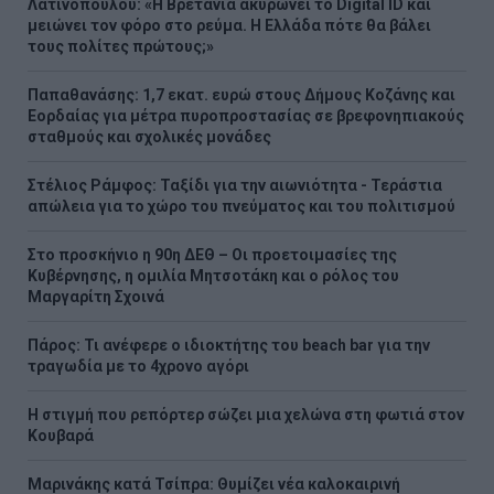
Λατινοπούλου: «H Βρετανία ακυρώνει το Digital ID και
μειώνει τον φόρο στο ρεύμα. Η Ελλάδα πότε θα βάλει
τους πολίτες πρώτους;»
Παπαθανάσης: 1,7 εκατ. ευρώ στους Δήμους Κοζάνης και
Εορδαίας για μέτρα πυροπροστασίας σε βρεφονηπιακούς
σταθμούς και σχολικές μονάδες
Στέλιος Ράμφος: Ταξίδι για την αιωνιότητα - Τεράστια
απώλεια για το χώρο του πνεύματος και του πολιτισμού
Στο προσκήνιο η 90η ΔΕΘ – Οι προετοιμασίες της
Κυβέρνησης, η ομιλία Μητσοτάκη και ο ρόλος του
Μαργαρίτη Σχοινά
Πάρος: Τι ανέφερε ο ιδιοκτήτης του beach bar για την
τραγωδία με το 4χρονο αγόρι
Η στιγμή που ρεπόρτερ σώζει μια χελώνα στη φωτιά στον
Κουβαρά
Μαρινάκης κατά Τσίπρα: Θυμίζει νέα καλοκαιρινή