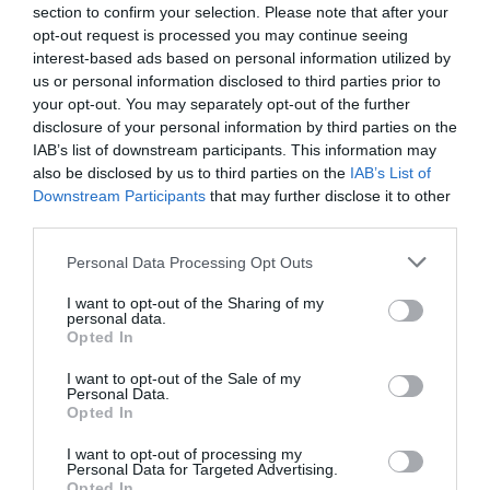
section to confirm your selection. Please note that after your
opt-out request is processed you may continue seeing
interest-based ads based on personal information utilized by
Δολοφονία Γιώργου Καραϊβάζ: Τι ψάχνει η
us or personal information disclosed to third parties prior to
your opt-out. You may separately opt-out of the further
ΕΛ.ΑΣ. για τους αναβάτες του σκούτερ
disclosure of your personal information by third parties on the
Αρκετά είναι τα ερωτήματα που πρέπει να απαντηθούν το
IAB’s list of downstream participants. This information may
επόμενο χρονικό διάστημα από την ΕΛ.ΑΣ. αναφορικά με
also be disclosed by us to third parties on the
IAB’s List of
την δολοφονία του Γιώργου Καραϊβάζ ύστερα κ...
Downstream Participants
that may further disclose it to other
third parties.
02 Μαΐου 2023
Please note that this website/app uses one or more Google
Personal Data Processing Opt Outs
services and may gather and store information including but
not limited to your visit or usage behaviour. You may click to
I want to opt-out of the Sharing of my
personal data.
grant or deny consent to Google and its third-party tags to
Opted In
use your data for below specified purposes in below Google
consent section.
I want to opt-out of the Sale of my
Personal Data.
Opted In
I want to opt-out of processing my
Personal Data for Targeted Advertising.
Opted In