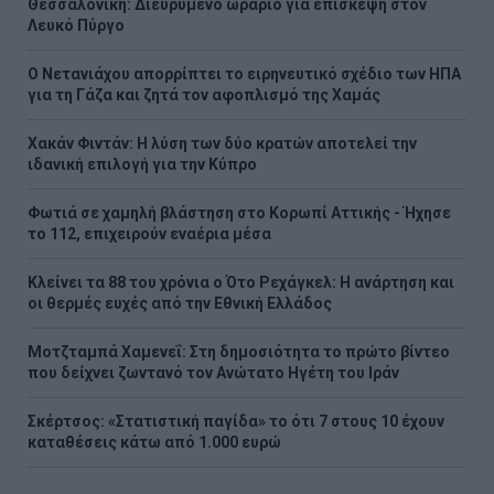
Θεσσαλονίκη: Διευρυμένο ωράριο για επίσκεψη στον
Λευκό Πύργο
Ο Νετανιάχου απορρίπτει το ειρηνευτικό σχέδιο των ΗΠΑ
για τη Γάζα και ζητά τον αφοπλισμό της Χαμάς
Χακάν Φιντάν: Η λύση των δύο κρατών αποτελεί την
ιδανική επιλογή για την Κύπρο
Φωτιά σε χαμηλή βλάστηση στο Κορωπί Αττικής - Ήχησε
το 112, επιχειρούν εναέρια μέσα
Κλείνει τα 88 του χρόνια ο Ότο Ρεχάγκελ: Η ανάρτηση και
οι θερμές ευχές από την Εθνική Ελλάδος
Μοτζταμπά Χαμενεΐ: Στη δημοσιότητα το πρώτο βίντεο
που δείχνει ζωντανό τον Ανώτατο Ηγέτη του Ιράν
Σκέρτσος: «Στατιστική παγίδα» το ότι 7 στους 10 έχουν
καταθέσεις κάτω από 1.000 ευρώ