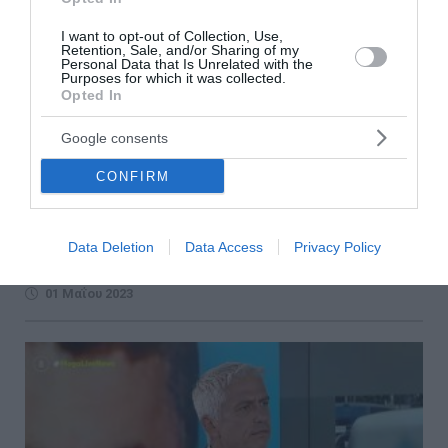
I want to opt-out of Collection, Use,
Retention, Sale, and/or Sharing of my
Personal Data that Is Unrelated with the
Purposes for which it was collected.
Opted In
Γιώργος Καραϊβάζ: Τον δολοφόνησαν γιατί θα
κατέθετε για την Greek Mafia και θα
Google consents
κατονόμαζε τον «άρχοντα της νύχτας»
CONFIRM
Στο MEGA και την εκπομπή LiveNews με τον Νίκο
Ευαγγελάτο μίλησε η Ρόη Παυλέα, δικηγόρος της
μητέρας και της αδερφής του Γιώργου Καραϊβάζ, η οποία
Data Deletion
Data Access
Privacy Policy
ανέφ...
01 Μαΐου 2023