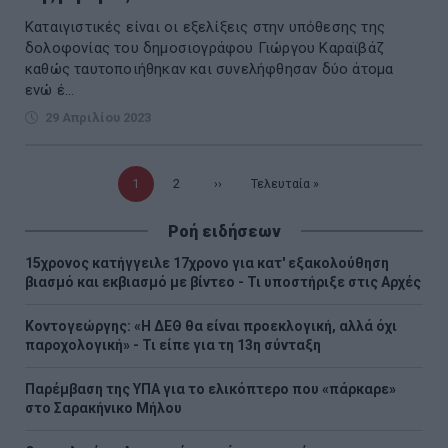
Καταιγιστικές είναι οι εξελίξεις στην υπόθεσης της
δολοφονίας του δημοσιογράφου Γιώργου Καραϊβάζ
καθώς ταυτοποιήθηκαν και συνελήφθησαν δύο άτομα
ενώ έ...
29 Απριλίου 2023
Τρέχουσα
1
Σελίδα
2
Επόμενη
››
Τελευταία
Τελευταία »
σελίδα
σελίδα
σελίδα
Ροή ειδήσεων
15χρονος κατήγγειλε 17χρονο για κατ' εξακολούθηση
βιασμό και εκβιασμό με βίντεο - Τι υποστήριξε στις Αρχές
Κοντογεώργης: «Η ΔΕΘ θα είναι προεκλογική, αλλά όχι
παροχολογική» - Τι είπε για τη 13η σύνταξη
Παρέμβαση της ΥΠΑ για το ελικόπτερο που «πάρκαρε»
στο Σαρακήνικο Μήλου