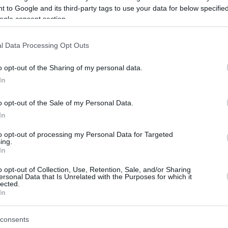
ώθηκε η παρουσία του παθογόνου μικροοργανισμού της
 to Google and its third-party tags to use your data for below specifi
του συνόλου της συγκεκριμένης παρτίδας τού εν λόγω πρ
ogle consent section.
. Καλούνται οι καταναλωτές που έχουν ήδη προμηθευτεί τ
l Data Processing Opt Outs
o opt-out of the Sharing of my personal data.
 – Συνελήφθη μητέρα 14χρονου
In
 Πατρών μαθητής με συμπτώματα μηνιγγίτιδας
o opt-out of the Sale of my Personal Data.
ύλου: Η βουλευτική ασυλία δεν αποτελεί προνόμιο συ
In
to opt-out of processing my Personal Data for Targeted
ing.
In
ο Lykavitos.gr στο Google News
ώτοι όλες τις ειδήσεις
o opt-out of Collection, Use, Retention, Sale, and/or Sharing
ersonal Data that Is Unrelated with the Purposes for which it
lected.
In
consents