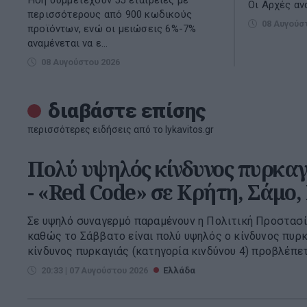
Οι Αρχές ανα
περισσότερους από 900 κωδικούς
08 Αυγούσ
προϊόντων, ενώ οι μειώσεις 6%-7%
αναμένεται να ε...
08 Αυγούστου 2026
διαβάστε επίσης
περισσότερες ειδήσεις από το lykavitos.gr
Πολύ υψηλός κίνδυνος πυρκαγ
- «Red Code» σε Κρήτη, Σάμο, 
Σε υψηλό συναγερμό παραμένουν η Πολιτική Προστασί
καθώς το Σάββατο είναι πολύ υψηλός ο κίνδυνος πυρ
κίνδυνος πυρκαγιάς (κατηγορία κινδύνου 4) προβλέπετα
20:33 | 07 Αυγούστου 2026
Ελλάδα