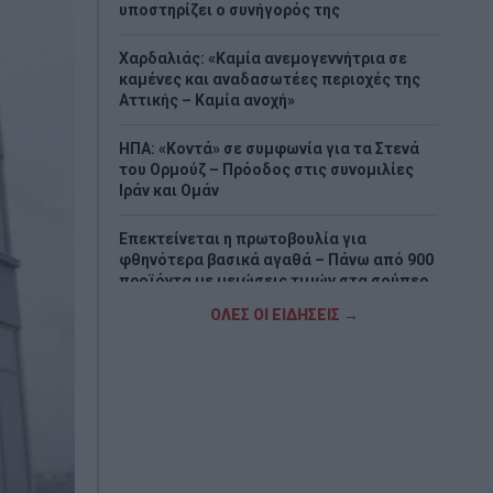
υποστηρίζει ο συνήγορός της
Χαρδαλιάς: «Καμία ανεμογεννήτρια σε
καμένες και αναδασωτέες περιοχές της
Αττικής – Καμία ανοχή»
ΗΠΑ: «Κοντά» σε συμφωνία για τα Στενά
του Ορμούζ – Πρόοδος στις συνομιλίες
Ιράν και Ομάν
Επεκτείνεται η πρωτοβουλία για
φθηνότερα βασικά αγαθά – Πάνω από 900
προϊόντα με μειώσεις τιμών στα σούπερ
μάρκετ
ΟΛΕΣ ΟΙ ΕΙΔΗΣΕΙΣ →
Μποτσουάνα: Ιπποπόταμος καταδίωξε
τουριστικό σκάφος – Το βίντεο που
προκαλεί σοκ
Μεγάλη έξοδος των αδειούχων –
Χιλιάδες ταξιδιώτες εγκαταλείπουν την
Αθήνα