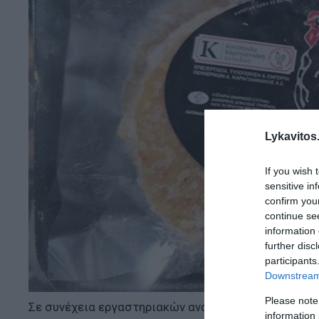
Lykavitos.
If you wish 
sensitive in
confirm you
continue se
information 
further disc
participants
Downstream 
Please note
Σε συνέχεια εργαστηριακών αναλύσεων στο εργαστή
information 