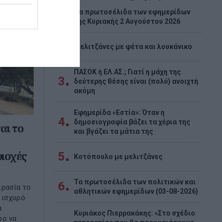
Tα πρωτοσέλιδα των εφημερίδων
1
της Κυριακής 2 Αυγούστου 2026
2
Μελιτζάνες με φέτα και λουκάνικο
ΠΑΣΟΚ ή ΕΛ.ΑΣ.; Γιατί η μάχη της
3
δεύτερης θέσης είναι (πολύ) ανοιχτή
ακόμη
Εφημερίδα «Εστία»: Όταν η
4
δημοσιογραφία βάζει τα χέρια της
αι το
και βγάζει τα μάτια της
ριοχές
5
Κοτόπουλο με μελιτζάνες
Τα πρωτοσέλιδα των πολιτικών και
6
κρασία το
αθλητικών εφημερίδων (03-08-2026)
 ισχυρό
α
Κυριάκος Πιερρακάκης: «Στο σχέδιο
ρο να