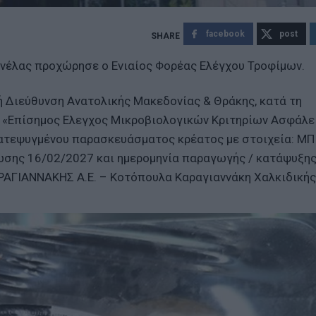
facebook
post
νέλας προχώρησε ο Ενιαίος Φορέας Ελέγχου Τροφίμων.
κή Διεύθυνση Ανατολικής Μακεδονίας & Θράκης, κατά τη
ς «Επίσημος Ελεγχος Μικροβιολογικών Κριτηρίων Ασφάλε
κατεψυγμένου παρασκευάσματος κρέατος με στοιχεία: ΜΠ
σης 16/02/2027 και ημερομηνία παραγωγής / κατάψυξη
ΑΡΑΓΙΑΝΝΑΚΗΣ Α.Ε. – Κοτόπουλα Καραγιαννάκη Χαλκιδικής