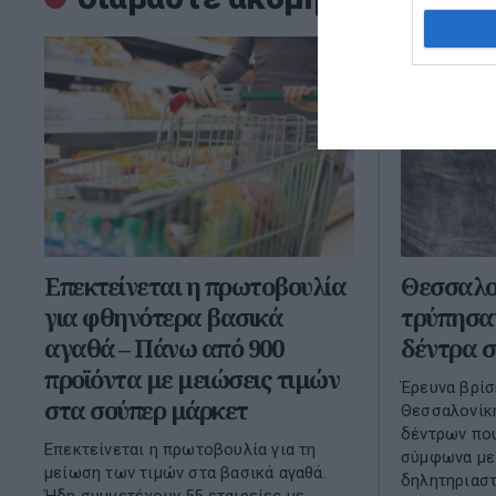
Επεκτείνεται η πρωτοβουλία
Θεσσαλο
για φθηνότερα βασικά
τρύπησα
αγαθά – Πάνω από 900
δέντρα σ
προϊόντα με μειώσεις τιμών
Έρευνα βρίσ
στα σούπερ μάρκετ
Θεσσαλονίκη
δέντρων που
Επεκτείνεται η πρωτοβουλία για τη
σύμφωνα με 
μείωση των τιμών στα βασικά αγαθά.
δηλητηριαστ
Ήδη συμμετέχουν 55 εταιρείες με