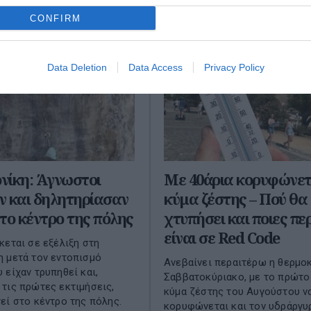
CONFIRM
Data Deletion
Data Access
Privacy Policy
νίκη: Άγνωστοι
Με 40άρια κορυφώνετ
ν και δηλητηρίασαν
κύμα ζέστης – Πού θα
το κέντρο της πόλης
χτυπήσει και ποιες πε
είναι σε Red Code
κεται σε εξέλιξη στη
 μετά τον εντοπισμό
Ανεβαίνει περαιτέρω η θερμο
 είχαν τρυπηθεί και,
Σαββατοκύριακο, με το πρώτο
τις πρώτες εκτιμήσεις,
κύμα ζέστης του Αυγούστου ν
εί στο κέντρο της πόλης.
κορυφώνεται και τον υδράργυ