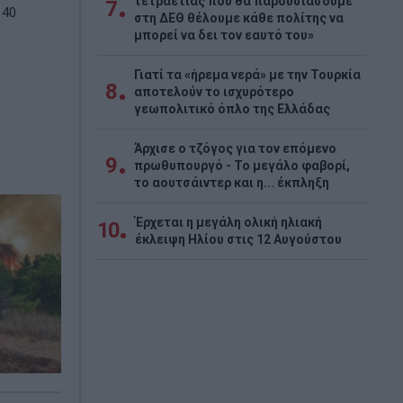
τετραετίας που θα παρουσιάσουμε
7
 40
στη ΔΕΘ θέλουμε κάθε πολίτης να
μπορεί να δει τον εαυτό του»
Γιατί τα «ήρεμα νερά» με την Τουρκία
8
αποτελούν το ισχυρότερο
γεωπολιτικό όπλο της Ελλάδας
Άρχισε ο τζόγος για τον επόμενο
9
πρωθυπουργό - Το μεγάλο φαβορί,
το αουτσάιντερ και η... έκπληξη
Έρχεται η μεγάλη ολική ηλιακή
10
έκλειψη Ηλίου στις 12 Αυγούστου