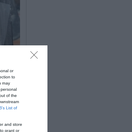
sonal or
ection to
ou may
 personal
out of the
 downstream
B’s List of
er and store
ς Δ/
to grant or