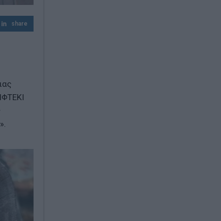
Πίτα με κολοκυθάκια και τυριά
share
Αντίστροφη μέτρηση για την επέκταση
του Μετρό Θεσσαλονίκης – Πότε ανοίγει
ιας
ΙΦΤΕΚΙ
ς
».