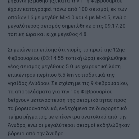
μηχανικής μάθησης), κατά την 11η Φεβρουαρίου
έχουν καταγραφεί πάνω από 100 σεισμοί, εκ των
οποίων 16 με μεγέθη M≥4.0 και 4 με Μ≥4.5, ενώ ο
μεγαλύτερος σεισμός σημειώθηκε στις 09:17:20
τοπική ώρα και είχε μέγεθος 4.8.
Σημειώνεται επίσης ότι νωρίς το πρωί της 12ης
Φεβρουαρίου (03:14:55 τοπική ώρα) εκδηλώθηκε
νέος σεισμός μεγέθους 5.0 με χειρακτική λύση
επικέντρου περίπου 5.5 km νοτιοδυτικά της
νησίδας Ανύδρου. Σε σχέση με τις 9 Φεβρουαρίου,
τα αποτελέσματα για την 10η Φεβρουαρίου
δείχνουν μετανάστευση της σεισμικότητας προς
τα βορειοανατολικά, ενδεχόμενα σε διαφορετικό
τμήμα ρήγματος, με επίκεντρα ανατολικά από την
Άνυδρο, ενώ οι μεγαλύτεροι σεισμοί εκδηλώθηκαν
βόρεια από την Άνυδρο.