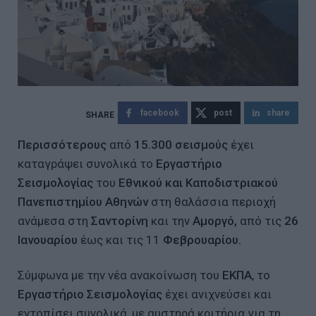
facebook
post
share
Περισσότερους
από
15.300 σεισμούς
έχει
καταγράψει συνολικά το
Εργαστήριο
Σεισμολογίας
του
Εθνικού και Καποδιστριακού
Πανεπιστημίου Αθηνών
στη θαλάσσια περιοχή
ανάμεσα στη
Σαντορίνη
και την
Αμοργό,
από τις
26
Ιανουαρίου
έως και τις 11
Φεβρουαρίου.
Σύμφωνα με την νέα ανακοίνωση του
ΕΚΠΑ
, το
Εργαστήριο Σεισμολογίας
έχει ανιχνεύσει και
εντοπίσει συνολικά, με αυστηρά κριτήρια για τη