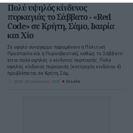
Πολύ υψηλός κίνδυνος
πυρκαγιάς το Σάββατο - «Red
Code» σε Κρήτη, Σάμο, Ικαρία
και Χίο
Σε υψηλό συναγερμό παραμένουν η Πολιτική
Προστασία και η Πυροσβεστική, καθώς το Σάββατο
είναι πολύ υψηλός ο κίνδυνος πυρκαγιάς. Πολύ
υψηλός κίνδυνος πυρκαγιάς (κατηγορία κινδύνου 4)
προβλέπεται σε Κρήτη, Σάμ...
20:33 | 07 Αυγούστου 2026
Ελλάδα