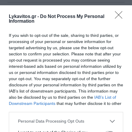
Lykavitos.gr -
Do Not Process My Personal
Information
If you wish to opt-out of the sale, sharing to third parties, or
processing of your personal or sensitive information for
targeted advertising by us, please use the below opt-out
section to confirm your selection. Please note that after your
opt-out request is processed you may continue seeing
interest-based ads based on personal information utilized by
us or personal information disclosed to third parties prior to
your opt-out. You may separately opt-out of the further
disclosure of your personal information by third parties on the
IAB’s list of downstream participants. This information may
also be disclosed by us to third parties on the
IAB’s List of
Σέρρες: Τι ανέφερε
Downstream Participants
that may further disclose it to other
πραγματογνώμονας για το
third parties.
θανατηφόρο τροχαίο
Please note that this website/app uses one or more Google
Personal Data Processing Opt Outs
services and may gather and store information including but
Το βίντεο από το θανατηφόρο τροχαίο στις Σέρρες,