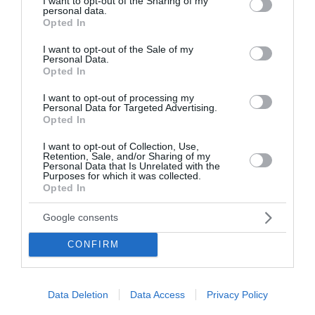
not limited to your visit or usage behaviour. You may click to
I want to opt-out of the Sharing of my
personal data.
που κόστισε τη ζωή σε 43χρονη μητέρα και τον
grant or deny consent to Google and its third-party tags to
Opted In
24χρονο γιο της, ανέλυσε ο πραγματογνώμονας
use your data for below specified purposes in below Google
Παναγιώτης Σταμίρης. Το τροχαίο δυστύχημα συνέβη
consent section.
I want to opt-out of the Sale of my
όταν το αυτοκίνητο, στο...
Personal Data.
Opted In
20:50 | 07 Αυγούστου 2026
Ελλάδα
I want to opt-out of processing my
Personal Data for Targeted Advertising.
Opted In
I want to opt-out of Collection, Use,
Retention, Sale, and/or Sharing of my
Personal Data that Is Unrelated with the
Purposes for which it was collected.
Opted In
Google consents
CONFIRM
Data Deletion
Data Access
Privacy Policy