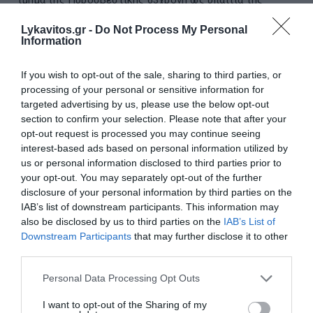
πυρκαγιάς που ξέσπασε από γεννήτρια που
χρησιμοποιούσε για να λειτουργεί κουζίνα σε ...
Lykavitos.gr -
Do Not Process My Personal
Information
06 Αυγούστου 2026
If you wish to opt-out of the sale, sharing to third parties, or
processing of your personal or sensitive information for
διαβάστε επίσης
targeted advertising by us, please use the below opt-out
περισσότερες ειδήσεις από το lykavitos.gr
section to confirm your selection. Please note that after your
opt-out request is processed you may continue seeing
interest-based ads based on personal information utilized by
us or personal information disclosed to third parties prior to
your opt-out. You may separately opt-out of the further
disclosure of your personal information by third parties on the
IAB’s list of downstream participants. This information may
also be disclosed by us to third parties on the
IAB’s List of
Downstream Participants
that may further disclose it to other
third parties.
Please note that this website/app uses one or more Google
Personal Data Processing Opt Outs
services and may gather and store information including but
not limited to your visit or usage behaviour. You may click to
I want to opt-out of the Sharing of my