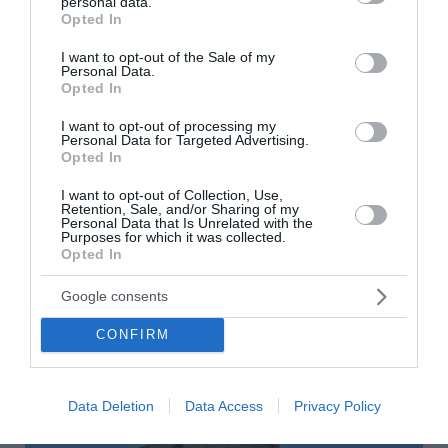
personal data.
grant or deny consent to Google and its third-party tags to
Opted In
use your data for below specified purposes in below Google
Ζάκυνθος: Οκτώ καταγγελίες για
consent section.
I want to opt-out of the Sale of my
Personal Data.
βιασμό μέσα σε 20 ημέρες
Opted In
I want to opt-out of processing my
Ανησυχία έχουν προκαλέσει στη Ζάκυνθο οι οκτώ
Personal Data for Targeted Advertising.
καταγγελίες τουριστριών για βιασμό μέσα σε 20
Opted In
ημέρες. Σύμφωνα με τον πρόεδρο της ΠΟΕΔΗΝ,
I want to opt-out of Collection, Use,
Μιχάλη Γιαννάκο, η προσέλευση στα Επείγοντα του
Retention, Sale, and/or Sharing of my
Νοσοκομείου Ζακύνθου ξεπερν...
Personal Data that Is Unrelated with the
Purposes for which it was collected.
19:48 | 06 Αυγούστου 2026
Ελλάδα
Opted In
Google consents
CONFIRM
Data Deletion
Data Access
Privacy Policy