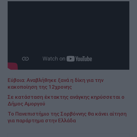
Εύβοια: Αναβλήθηκε ξανά η δίκη για την
κακοποίηση της 12χρονης
Σε κατάσταση έκτακτης ανάγκης κηρύσσεται ο
Δήμος Αμοργού
To Πανεπιστήμιο της Σορβόννης θα κάνει αίτηση
για παράρτημα στην Ελλάδα