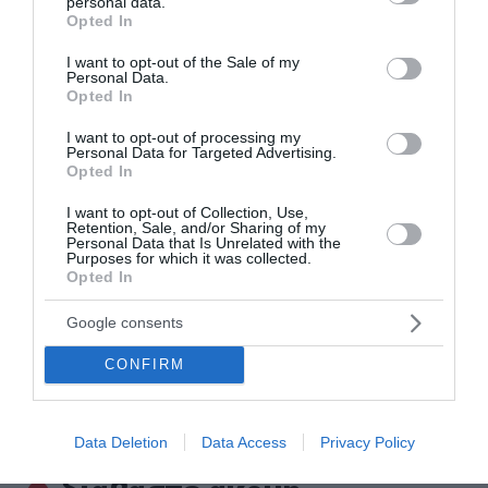
personal data.
grant or deny consent to Google and its third-party tags to
Opted In
Δύο ακόμη αποχωρήσεις από το κόμμα Καρυστιανού με
use your data for below specified purposes in below Google
αιχμές για «αρχηγισμό»
consent section.
I want to opt-out of the Sale of my
Personal Data.
Δυσκόλεψε η πρόκριση για τον ΠΑΟΚ – Ήττα 1-0 από την
Opted In
Άντερλεχτ στην Τούμπα
I want to opt-out of processing my
Personal Data for Targeted Advertising.
Τραγωδία στη Marfin: Έφτασε στην Ελλάδα η 46χρονη
Opted In
κατηγορούμενη που είχε συλληφθεί στο Λονδίνο
I want to opt-out of Collection, Use,
Retention, Sale, and/or Sharing of my
Τζόκερ: Η κλήρωση της Πέμπτης - Οι τυχεροί αριθμοί
Personal Data that Is Unrelated with the
Purposes for which it was collected.
Πέθανε το λευκό κουτάβι που είχε γίνει μέλος αγέλης
Opted In
λύκων
Google consents
Τεχεράνη: Πιθανός ο αποκλεισμός των Στενών του
CONFIRM
Ορμούζ για «εχθρικά» πλοία – Σκέψεις για επιβολή
προστίμων έως 20% του φορτίου
Data Deletion
Data Access
Privacy Policy
ΟΛΕΣ ΟΙ ΕΙΔΗΣΕΙΣ →