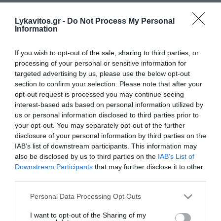
Ακολουθήστε το Lykavitos.gr
Lykavitos.gr -
Do Not Process My Personal
στο Google News
Information
και μάθετε πρώτοι όλες τις
ειδήσεις
If you wish to opt-out of the sale, sharing to third parties, or
processing of your personal or sensitive information for
targeted advertising by us, please use the below opt-out
section to confirm your selection. Please note that after your
opt-out request is processed you may continue seeing
Ροή ειδήσεων
interest-based ads based on personal information utilized by
us or personal information disclosed to third parties prior to
Πώς το πράσινο τσάι μπορεί να υποστηρίξει την υγεία
your opt-out. You may separately opt-out of the further
του ήπατος
disclosure of your personal information by third parties on the
IAB’s list of downstream participants. This information may
Υψηλή χοληστερίνη: Οι τροφές που πρέπει να
also be disclosed by us to third parties on the
IAB’s List of
αποφεύγουμε
Downstream Participants
that may further disclose it to other
third parties.
Σύλληψη γυναίκας για την φωτιά στη Σκύρο
Please note that this website/app uses one or more Google
Personal Data Processing Opt Outs
Ρόδος: Στο νοσοκομείο διακομίστηκε ναυτικός που
services and may gather and store information including but
τραυματίστηκε κατά τη πρόσδεση πλοίου στο λιμάνι
not limited to your visit or usage behaviour. You may click to
I want to opt-out of the Sharing of my