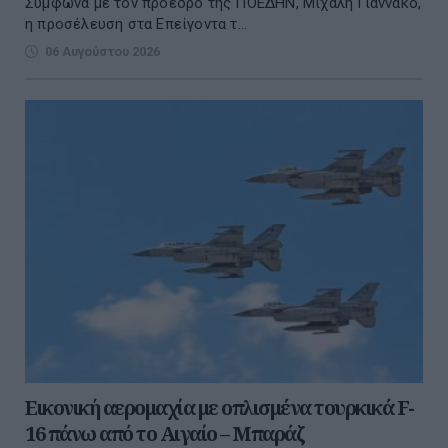
Σύμφωνα με τον πρόεδρο της ΠΟΕΔΗΝ, Μιχάλη Γιαννάκο,
η προσέλευση στα Επείγοντα τ...
06 Αυγούστου 2026
Εικονική αερομαχία με οπλισμένα τουρκικά F-
16 πάνω από το Αιγαίο – Μπαράζ