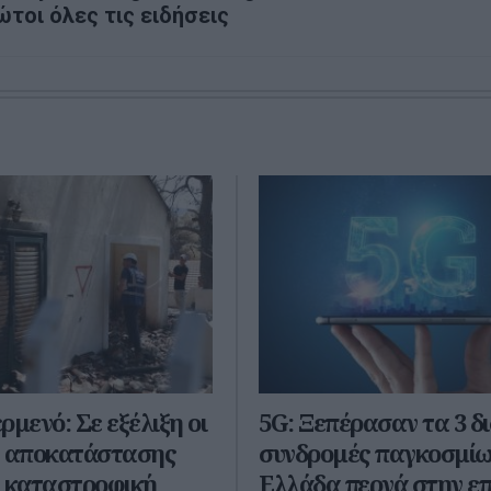
ώτοι όλες τις ειδήσεις
ρμενό: Σε εξέλιξη οι
5G: Ξεπέρασαν τα 3 δισ
ς αποκατάστασης
συνδρομές παγκοσμίω
ν καταστροφική
Ελλάδα περνά στην ε