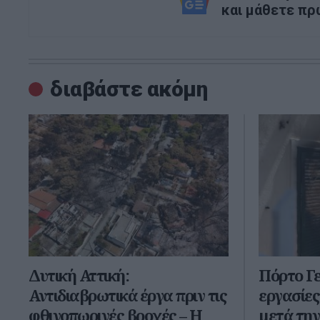
και μάθετε πρ
διαβάστε ακόμη
Δυτική Αττική:
Πόρτο Γε
Αντιδιαβρωτικά έργα πριν τις
εργασίε
φθινοπωρινές βροχές – Η
μετά τη