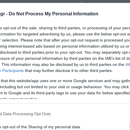
ν από την προανάκριση πραγματοποιήθηκε κοινή επιχείρ
υργού, με τη συνδρομή αστυνομικών της Ειδικής Καταστα
gr -
Do Not Process My Personal Information
ν οποία εντοπίστηκε σε ξενοδοχείο στη Θεσσαλονίκη ο
to opt-out of the sale, sharing to third parties, or processing of your per
formation for targeted advertising by us, please use the below opt-out s
r selection. Please note that after your opt-out request is processed y
νοδοχείου, όπου συνολικά βρέθηκαν και κατασχέθηκαν:
eing interest-based ads based on personal information utilized by us or
disclosed to third parties prior to your opt-out. You may separately opt-
ς,
losure of your personal information by third parties on the IAB’s list of
. This information may also be disclosed by us to third parties on the
IA
Participants
that may further disclose it to other third parties.
βη, συνολικού μεικτού βάρους 4,9 γραμμαρίων,
 that this website/app uses one or more Google services and may gath
including but not limited to your visit or usage behaviour. You may click 
 to Google and its third-party tags to use your data for below specifi
ogle consent section.
ων και μαχαίρι εντός θήκης,
l Data Processing Opt Outs
χρυσό βραχιόλι,
o opt-out of the Sharing of my personal data.
υ,