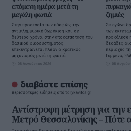
επόμενη ημέρα μετά τη
πυρκαγιά
μεγάλη φωτιά
ζημιές
Στην προστασία των εδαφών, την
Σε αγώνα δρ
αντιπλημμυρική θωράκιση και, σε
των εκτετα
δεύτερο χρόνο, στην αποκατάσταση του
προκάλεσε η
δασικού οικοσυστήματος
δεκάδες οικ
επικεντρώνεται πλέον ο κρατικός
περιοχές τη
μηχανισμός μετά τη φωτιά ...
Γερμενό, Ψάθ
08 Αυγούστου 2026
08 Αυγούσ
διαβάστε επίσης
περισσότερες ειδήσεις από το lykavitos.gr
Αντίστροφη μέτρηση για την 
Μετρό Θεσσαλονίκης – Πότε α