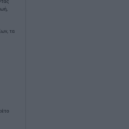
ντας
ζωή,
ων, τα
κέτο