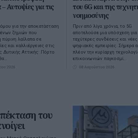
 – Αυτοψίες για τις
του 6G και της τεχνητ
νοημοσύνης
όμου για την αποκατάσταση
Πριν από λίγα χρόνια, το 5G
μένων ζημιών που
αποτελούσε μια υπόσχεση για
 πύρινη λαίλαπα σε
ταχύτερες συνδέσεις και νέες
ίες και καλλιέργειες στις
ψηφιακές εμπειρίες. Σήμερα 
ς Δυτικής Αττικής: Πόρτο
πλέον την κυρίαρχη τεχνολογί
α...
επικοινωνιών παγκοσμί...
του 2026
08 Αυγούστου 2026
επέκταση του
νοίγει