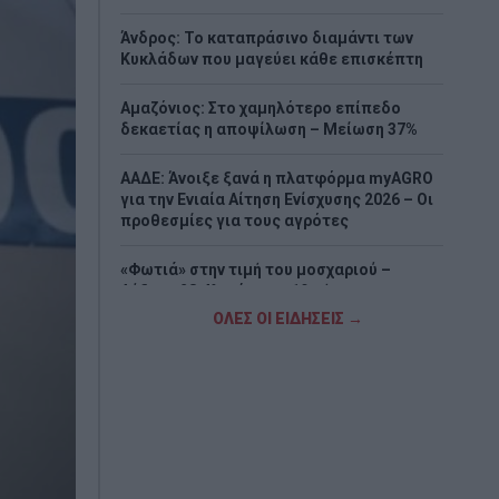
Άνδρος: Το καταπράσινο διαμάντι των
Κυκλάδων που μαγεύει κάθε επισκέπτη
Αμαζόνιος: Στο χαμηλότερο επίπεδο
δεκαετίας η αποψίλωση – Μείωση 37%
ΑΑΔΕ: Άνοιξε ξανά η πλατφόρμα myAGRO
για την Ενιαία Αίτηση Ενίσχυσης 2026 – Οι
προθεσμίες για τους αγρότες
«Φωτιά» στην τιμή του μοσχαριού –
Αύξηση 28,4% μέσα σε 19 μήνες
ΟΛΕΣ ΟΙ ΕΙΔΗΣΕΙΣ →
Ξεκίνησαν τα γυρίσματα του «Grown Ups
3» – Ο Άνταμ Σάντλερ ξανά με την
αγαπημένη παρέα
Νέα υπόθεση «καίει» τον Ινφαντίνο:
Καταγγελίες για εξαψήφια αποζημίωση
από την UEFA σε γυναίκα με την οποία
φέρεται να είχε σχέση