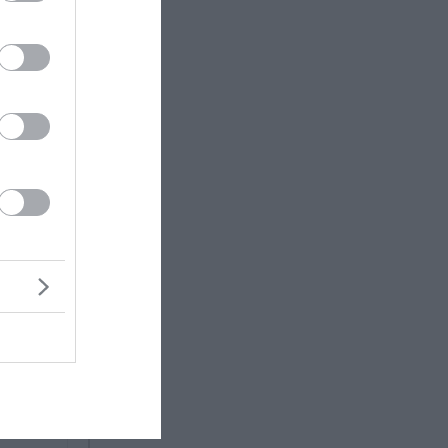
α
χή.
ή