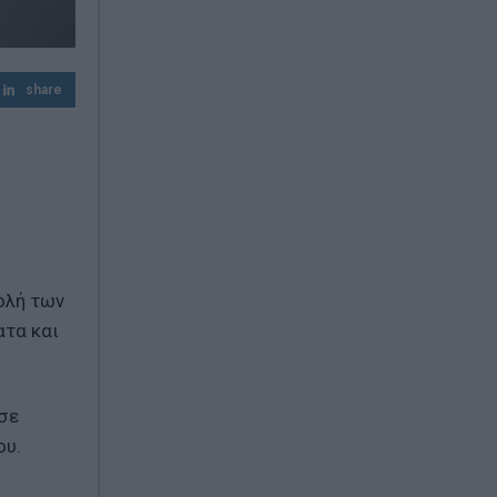
e-ΕΦΚΑ – ΔΥΠΑ: Πληρωμές 56,7 εκατ. ευρώ
έως τις 14 Αυγούστου – Ποιοι πάνε
«ταμείο»
share
ολή των
ατα και
εσε
ου.