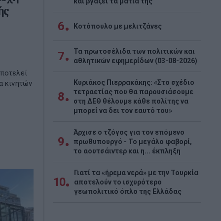
και βγάζει τα μάτια της
ής
6
Κοτόπουλο με μελιτζάνες
Τα πρωτοσέλιδα των πολιτικών και
7
αθλητικών εφημερίδων (03-08-2026)
αποτελεί
Κυριάκος Πιερρακάκης: «Στο σχέδιο
α κινητών
τετραετίας που θα παρουσιάσουμε
8
στη ΔΕΘ θέλουμε κάθε πολίτης να
μπορεί να δει τον εαυτό του»
Άρχισε ο τζόγος για τον επόμενο
9
πρωθυπουργό - Το μεγάλο φαβορί,
το αουτσάιντερ και η... έκπληξη
Γιατί τα «ήρεμα νερά» με την Τουρκία
10
αποτελούν το ισχυρότερο
γεωπολιτικό όπλο της Ελλάδας