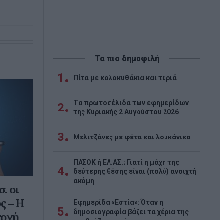
Τα πιο δημοφιλή
1
Πίτα με κολοκυθάκια και τυριά
Tα πρωτοσέλιδα των εφημερίδων
2
της Κυριακής 2 Αυγούστου 2026
3
Μελιτζάνες με φέτα και λουκάνικο
ΠΑΣΟΚ ή ΕΛ.ΑΣ.; Γιατί η μάχη της
4
δεύτερης θέσης είναι (πολύ) ανοιχτή
ακόμη
. οι
ς – Η
Εφημερίδα «Εστία»: Όταν η
5
δημοσιογραφία βάζει τα χέρια της
ποχή