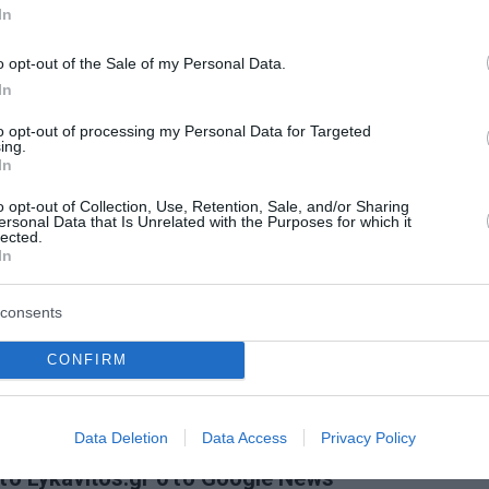
In
ευασίας,
o opt-out of the Sale of my Personal Data.
In
to opt-out of processing my Personal Data for Targeted
ing.
 κάρτα και ρούχα.
In
o opt-out of Collection, Use, Retention, Sale, and/or Sharing
αλλοδαποί και ένας Έλληνας, οι οποίοι συνελήφθησαν γι
ersonal Data that Is Unrelated with the Purposes for which it
lected.
In
σα δικογραφία, οδηγήθηκαν στην αρμόδια εισαγγελική Αρ
consents
 μέλος οργάνωσης που διακινούσε ναρκωτικά στην Αττικ
CONFIRM
 χωριού Γίδες
Data Deletion
Data Access
Privacy Policy
ο Lykavitos.gr στο Google News