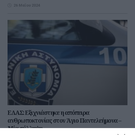
26 Μαΐου 2024
ΕΛΑΣ: Εξιχνιάστηκε η απόπειρα
ανθρωποκτονίας στον Άγιο Παντελεήμονα –
Μία σύλληψη