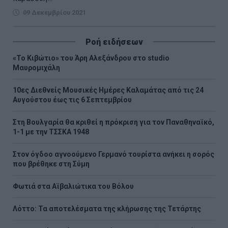
09 Δεκεμβρίου 2021
Ροή ειδήσεων
«Το Κιβώτιο» του Άρη Αλεξάνδρου στο studio
Μαυρομιχάλη
10ες Διεθνείς Μουσικές Ημέρες Καλαμάτας από τις 24
Αυγούστου έως τις 6 Σεπτεμβρίου
Στη Βουλγαρία θα κριθεί η πρόκριση για τον Παναθηναϊκό,
1-1 με την ΤΣΣΚΑ 1948
Στον όγδοο αγνοούμενο Γερμανό τουρίστα ανήκει η σορός
που βρέθηκε στη Σύμη
Φωτιά στα Αϊβαλιώτικα του Βόλου
Λόττο: Τα αποτελέσματα της κλήρωσης της Τετάρτης