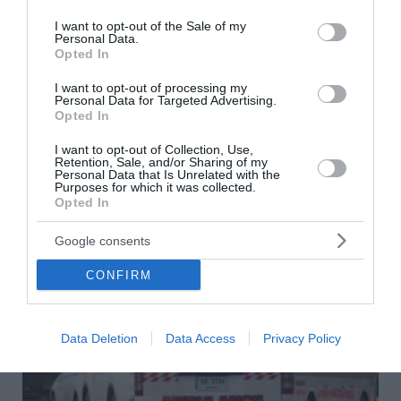
use your data for below specified purposes in below Google
Ρέθυμνο: 46χρονος βρέθηκε νεκρός με τραύμα
consent section.
I want to opt-out of the Sale of my
από σφαίρα στο κεφάλι - Ανθρωποκτονία
Personal Data.
«δείχνουν» τα στοιχεία
Opted In
I want to opt-out of processing my
Νεκρός εντοπίστηκε ένας 46χρονος άνδρας στο
Personal Data for Targeted Advertising.
Ρέθυμνο. Ο άνδρας εντοπίστηκε από τη σύζυγό του
Opted In
νεκρός, με μια σφαίρα στο κεφάλι μέσα στο αυτοκίνητό
του σ...
I want to opt-out of Collection, Use,
Retention, Sale, and/or Sharing of my
19 Μαΐου 2023
Personal Data that Is Unrelated with the
Purposes for which it was collected.
Opted In
Google consents
CONFIRM
Data Deletion
Data Access
Privacy Policy