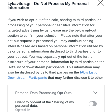
Εξιχνιάστηκε η απόπειρα ανθρωποκτονίας που έγινε την
Lykavitos.gr -
Do Not Process My Personal
Information
περασμένη Δευτέρα (21/8) στην περιοχή του Αγίου
Παντελεήμονα εναντίον ενός 26χρονου Αλγερινού. Γι...
If you wish to opt-out of the sale, sharing to third parties, or
26 Αυγούστου 2023
processing of your personal or sensitive information for
targeted advertising by us, please use the below opt-out
section to confirm your selection. Please note that after your
opt-out request is processed you may continue seeing
interest-based ads based on personal information utilized by
us or personal information disclosed to third parties prior to
your opt-out. You may separately opt-out of the further
disclosure of your personal information by third parties on the
IAB’s list of downstream participants. This information may
also be disclosed by us to third parties on the
IAB’s List of
Downstream Participants
that may further disclose it to other
third parties.
Please note that this website/app uses one or more Google
Personal Data Processing Opt Outs
services and may gather and store information including but
not limited to your visit or usage behaviour. You may click to
I want to opt-out of the Sharing of my
personal data.
grant or deny consent to Google and its third-party tags to
Opted In