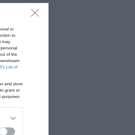
sonal or
ection to
ou may
 personal
out of the
 downstream
B’s List of
er and store
to grant or
ed purposes