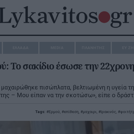
ΕΛΛΑΔΑ
MEDIA
ΠΛΑΝΗΤΗΣ
ΕΥ Ζ
ύ: Το σακίδιο έσωσε την 22χρονη
 μαχαιρώθηκε πισώπλατα, βελτιωμένη η υγεία τη
της – Μου είπαν να την σκοτώσω», είπε ο δράστ
Tags:
Ερμού
,
επίθεση
,
μαχαιρι
,
Ιρακινός
,
φοιτήτ