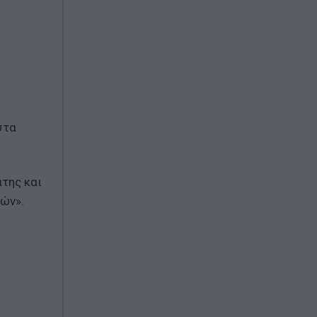
στα
άτης και
νών».