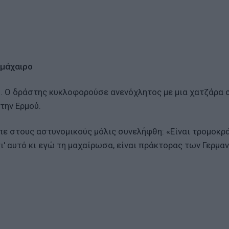
μάχαιρο
ή. Ο δράστης κυκλοφορούσε ανενόχλητος με μια χατζάρα 
την Ερμού.
πε στους αστυνομικούς μόλις συνελήφθη: «Είναι τρομοκρ
' αυτό κι εγώ τη μαχαίρωσα, είναι πράκτορας των Γερμα