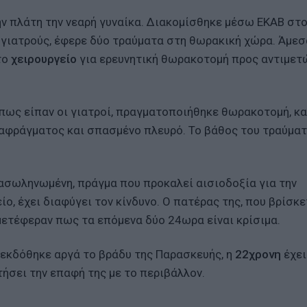
ην πλάτη την νεαρή γυναίκα. Διακομίσθηκε μέσω ΕΚΑΒ στο
 γιατρούς, έφερε δύο τραύματα στη θωρακική χώρα. Άμεσ
το
χειρουργείο
για ερευνητική θωρακοτομή προς αντιμετ
πως είπαν οι γιατροί, πραγματοποιήθηκε θωρακοτομή, κ
ιαφράγματος και σπασμένο πλευρό. Το βάθος του τραύμα
ιασωληνωμένη, πράγμα που προκαλεί αισιοδοξία για την
ο, έχει διαφύγει τον κίνδυνο. Ο πατέρας της, που βρίσκε
 μετέφεραν πως τα επόμενα δύο 24ωρα είναι κρίσιμα.
 εκδόθηκε αργά το βράδυ της Παρασκευής, η
22χρονη
έχει
τήσει την επαφή της με το περιβάλλον.