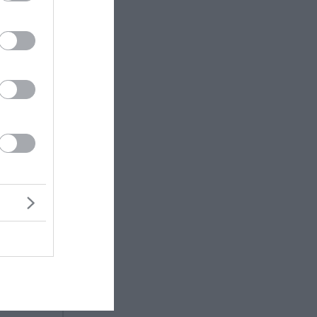
ίδιος
ς
άζεται
άθησε να