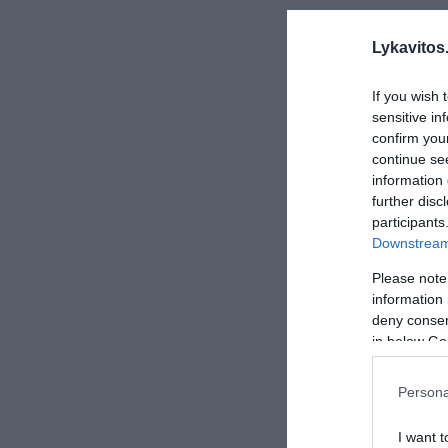
Lykavitos.
If you wish 
sensitive in
confirm you
continue se
information 
further disc
participants
Downstream 
Please note
information 
deny consent
in below Go
Persona
I want t