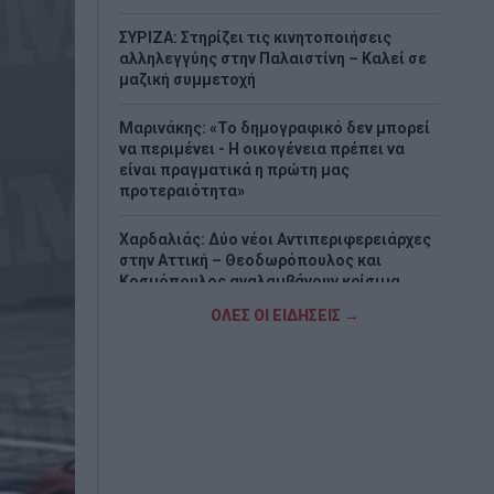
ΣΥΡΙΖΑ: Στηρίζει τις κινητοποιήσεις
αλληλεγγύης στην Παλαιστίνη – Καλεί σε
μαζική συμμετοχή
Μαρινάκης: «Το δημογραφικό δεν μπορεί
να περιμένει - Η οικογένεια πρέπει να
είναι πραγματικά η πρώτη μας
προτεραιότητα»
Χαρδαλιάς: Δύο νέοι Αντιπεριφερειάρχες
στην Αττική – Θεοδωρόπουλος και
Κοσμόπουλος αναλαμβάνουν κρίσιμα
χαρτοφυλάκια
ΟΛΕΣ ΟΙ ΕΙΔΗΣΕΙΣ →
Δύο συλλήψεις για διακίνηση μεταναστών
σε Έβρο και Ροδόπη - Μετέφεραν
συνολικά 15 άτομα
Τουρνάς: Πάνω από 400 φωτιές σε δέκα
ημέρες – «Το 90% οφείλεται σε αμέλεια»