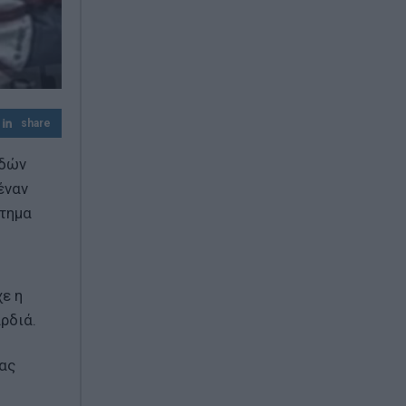
Πυρομαχικά εντοπίστηκαν στη θάλασσα
στην Κάρπαθο – Απαγορεύτηκε η
πρόσβαση στην περιοχή
Απίστευτο στη Μήλο: Ελικόπτερο
προσγειώθηκε στο Σαρακήνικο για…
μπάνιο (Βίντεο)
share
οδών
έναν
στημα
χε η
ρδιά.
ας