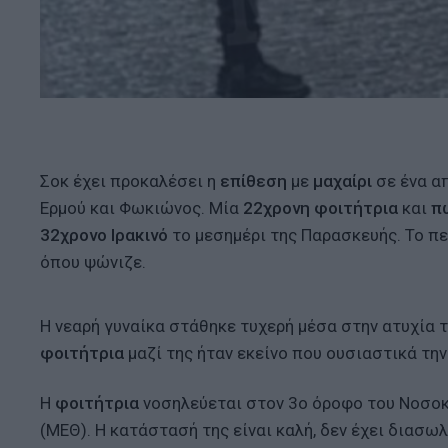
Σοκ έχει προκαλέσει η
επίθεση
με
μαχαίρι
σε ένα απ
Ερμού και Φωκιώνος. Μία
22χρονη φοιτήτρια
και
π
32χρονο Ιρακινό
το μεσημέρι της Παρασκευής. Το π
όπου ψώνιζε.
Η νεαρή γυναίκα στάθηκε τυχερή μέσα στην ατυχία 
φοιτήτρια
μαζί της ήταν εκείνο που ουσιαστικά τη
Η
φοιτήτρια
νοσηλεύεται στον 3ο όροφο του Νοσοκ
(ΜΕΘ). Η κατάστασή της είναι καλή, δεν έχει διασωλ