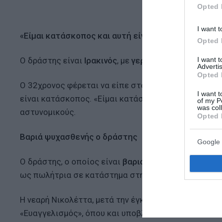
Opted 
I want t
«Είμαι κατάσκοπος και αυτή είναι τρομοκράτης – 
Opted 
I want 
Ο δράστης είναι
Ιρακινός
, με
γερμανικό διαβατήριο
Advertis
Opted 
Ο 32χρονος φέρεται να είπε στους αστυνομικούς π
I want t
είναι κατάσκοπος. «Είμαι κατάσκοπος και αυτή είνα
of my P
was col
αστυνομικούς.
Opted 
Βαριά ψυχασθενής ο δράστης
Google 
O δράστης, ο οποίος είναι
βαριά ψυχασθενής,
κάρφω
ως πωλήτρια σε κατάστημα στην οδό Ερμού.
Η νεαρή Νικολέττα, μετά την έγκαιρη επέμβαση τω
«Ευαγγελισμός», όπου και υποβλήθηκε σε χειρουργε