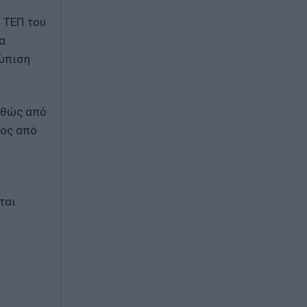
 ΤΕΠ του
α
ώπιση
αθώς από
τος από
ται