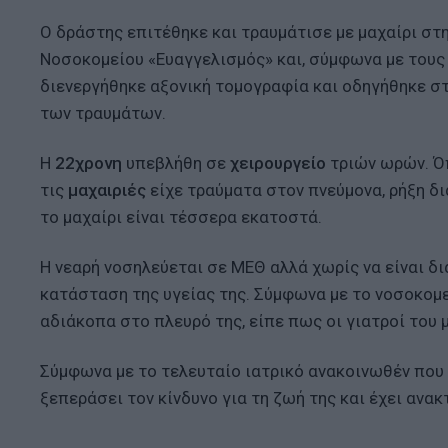
Ο δράστης επιτέθηκε και τραυμάτισε με μαχαίρι στ
Nοσοκομείου «Ευαγγελισμός» και, σύμφωνα με τους
διενεργήθηκε αξονική τομογραφία και οδηγήθηκε σ
των τραυμάτων.
Η
22χρονη
υπεβλήθη σε
χειρουργείο
τριών ωρών. Ό
τις
μαχαιριές
είχε τραύματα στον πνεύμονα, ρήξη δ
το μαχαίρι είναι τέσσερα εκατοστά.
Η νεαρή νοσηλεύεται σε ΜΕΘ αλλά χωρίς να είναι δ
κατάσταση της υγείας της. Σύμφωνα με το νοσοκομεί
αδιάκοπα στο πλευρό της, είπε πως οι γιατροί του
Σύμφωνα με το τελευταίο ιατρικό ανακοινωθέν που
ξεπεράσει τον κίνδυνο για τη ζωή της και έχει ανακ