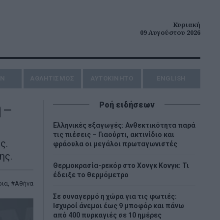
Κυριακή
09 Αυγούστου 2026
ΗΝ
ΑΘΛΗΤΙΣΜΟΣ
AYTOKINHTO
ENGLISH
 –
Ροή ειδήσεων
Ελληνικές εξαγωγές: Ανθεκτικότητα παρά
τις πιέσεις – Γιαούρτι, ακτινίδιο και
ς.
φράουλα οι μεγάλοι πρωταγωνιστές
ης.
Θερμοκρασία-ρεκόρ στο Χονγκ Κονγκ: Τι
έδειξε το θερμόμετρο
ρια
,
Αθήνα
Σε συναγερμό η χώρα για τις φωτιές:
Ισχυροί άνεμοι έως 9 μποφόρ και πάνω
από 400 πυρκαγιές σε 10 ημέρες