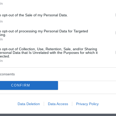
In
o opt-out of the Sale of my Personal Data.
Μου είπαν να την σκοτώσω», είπε ο δράστης
In
to opt-out of processing my Personal Data for Targeted
, ο οποίος ήρθε στην
Ελλάδα
από τη
Σερβία.
ing.
In
ως έχει νοσηλευτεί σε
ψυχιατρείο
και υποστήριξε πως ο 
o opt-out of Collection, Use, Retention, Sale, and/or Sharing
ι τρομοκράτης και μου είπαν να την σκοτώσω», είπε στου
ersonal Data that Is Unrelated with the Purposes for which it
lected.
In
consents
σε πισώπλατα με μαχαίρι ένα 22χρονο κορίτσι που εργ
CONFIRM
Data Deletion
Data Access
Privacy Policy
ν διασωστών του ΕΚΑΒ, μεταφέρθηκε στο νοσοκομείο.
ίο, ενώ ο
δράστης
μιλώντας στους αστυνομικούς προσπ