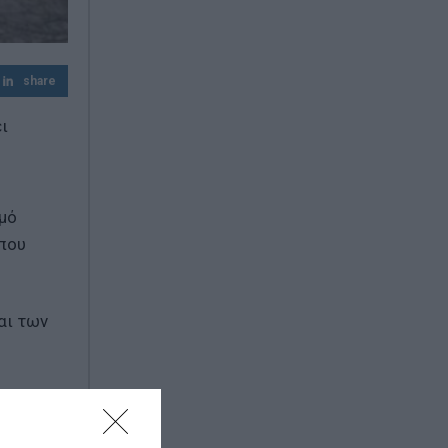
Αύξηση 28,4% μέσα σε 19 μήνες
share
ι
αμό
που
αι των