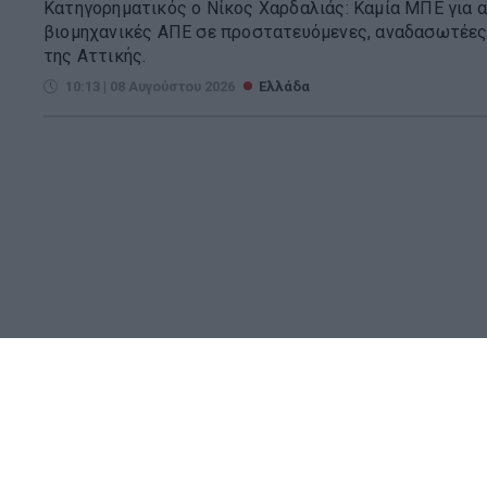
Κατηγορηματικός ο Νίκος Χαρδαλιάς: Καμία ΜΠΕ για α
βιομηχανικές ΑΠΕ σε προστατευόμενες, αναδασωτέες
της Αττικής.
10:13 | 08 Αυγούστου 2026
Ελλάδα