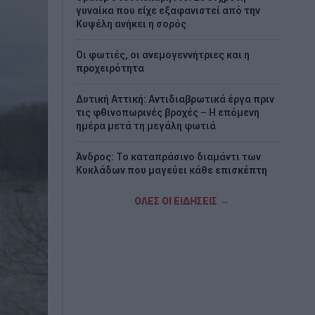
γυναίκα που είχε εξαφανιστεί από την
Κυψέλη ανήκει η σορός
Οι φωτιές, οι ανεμογεννήτριες και η
προχειρότητα
Δυτική Αττική: Αντιδιαβρωτικά έργα πριν
τις φθινοπωρινές βροχές – Η επόμενη
ημέρα μετά τη μεγάλη φωτιά
Άνδρος: Το καταπράσινο διαμάντι των
Κυκλάδων που μαγεύει κάθε επισκέπτη
Αμαζόνιος: Στο χαμηλότερο επίπεδο
ΟΛΕΣ ΟΙ ΕΙΔΗΣΕΙΣ →
δεκαετίας η αποψίλωση – Μείωση 37%
ΑΑΔΕ: Άνοιξε ξανά η πλατφόρμα myAGRO
για την Ενιαία Αίτηση Ενίσχυσης 2026 – Οι
προθεσμίες για τους αγρότες
«Φωτιά» στην τιμή του μοσχαριού –