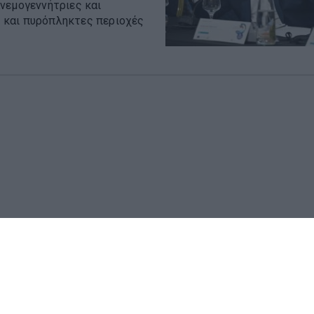
νεμογεννήτριες και
 και πυρόπληκτες περιοχές