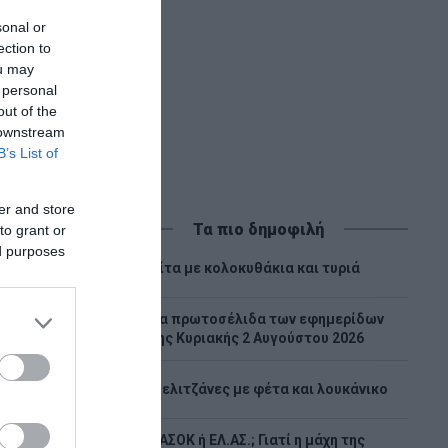
sonal or
ection to
ou may
 personal
out of the
 downstream
B’s List of
er and store
Τα πιο δημοφιλή
to grant or
ed purposes
1
Πίτα με κολοκυθάκια και τυριά
Tα πρωτοσέλιδα των εφημερίδων
2
της Κυριακής 2 Αυγούστου 2026
3
Μελιτζάνες με φέτα και λουκάνικο
ΠΑΣΟΚ ή ΕΛ.ΑΣ.; Γιατί η μάχη της