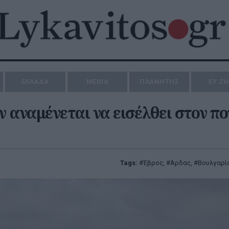
ΕΛΛΑΔΑ
MEDIA
ΠΛΑΝΗΤΗΣ
ΕΥ Ζ
 αναμένεται να εισέλθει στον π
Tags:
Έβρος
,
Άρδας
,
Βουλγαρί