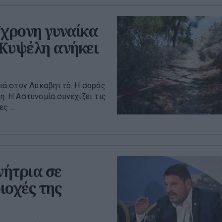
7χρονη γυναίκα
 Κυψέλη ανήκει
ιά στον Λυκαβηττό. Η σορός
η. Η Αστυνομία συνεχίζει τις
 ...
νήτρια σε
ιοχές της