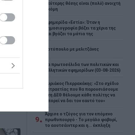
4
δεύτερης θέσης είναι (πολύ) ανοιχτή
ακόμη
ινο
ων που
Εφημερίδα «Εστία»: Όταν η
5
δημοσιογραφία βάζει τα χέρια της
τη
και βγάζει τα μάτια της
άδες για
6
ωσιακές
Κοτόπουλο με μελιτζάνες
ιά, τα
ι τη
Τα πρωτοσέλιδα των πολιτικών και
7
ηρονομιά.
αθλητικών εφημερίδων (03-08-2026)
Κυριάκος Πιερρακάκης: «Στο σχέδιο
τετραετίας που θα παρουσιάσουμε
8
στη ΔΕΘ θέλουμε κάθε πολίτης να
μπορεί να δει τον εαυτό του»
Άρχισε ο τζόγος για τον επόμενο
9
πρωθυπουργό - Το μεγάλο φαβορί,
το αουτσάιντερ και η... έκπληξη