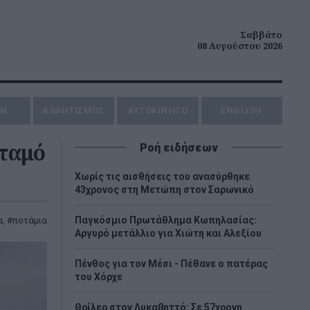
Σαββάτο
08 Αυγούστου 2026
ΗΝ
ΑΘΛΗΤΙΣΜΟΣ
AYTOKINHTO
ENGLISH
οταμό
Ροή ειδήσεων
Χωρίς τις αισθήσεις του ανασύρθηκε
43χρονος στη Μετώπη στον Σαρωνικό
Παγκόσμιο Πρωτάθλημα Κωπηλασίας:
α
,
ποτάμια
Αργυρό μετάλλιο για Χιώτη και Αλεξίου
Πένθος για τον Μέσι - Πέθανε ο πατέρας
του Χόρχε
Θρίλερ στον Λυκαβηττό: Σε 57χρονη