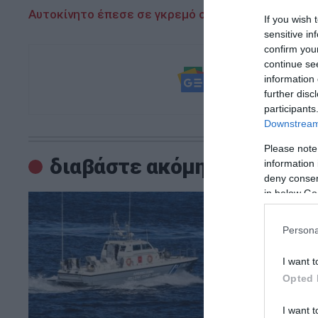
Αυτοκίνητο έπεσε σε γκρεμό στην Πάρνηθα – Απε
If you wish 
sensitive in
confirm you
continue se
Ακολουθήστε τ
information 
και μάθετε πρ
further disc
participants
Downstream 
Please note
διαβάστε ακόμη
information 
deny consent
in below Go
Persona
I want t
Opted 
I want t