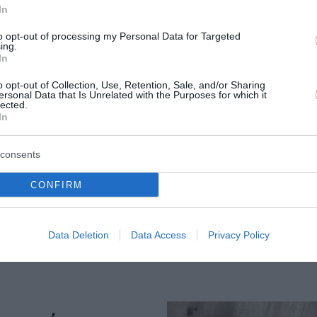
In
ταξικό για τον
Άνδρος: Το καταπράσ
to opt-out of processing my Personal Data for Targeted
ing.
: Νέοι κανόνες για
διαμάντι των Κυκλάδ
In
ξενοδοχεία, νησιά
μαγεύει κάθε επισκέπ
o opt-out of Collection, Use, Retention, Sale, and/or Sharing
οχές Natura
ersonal Data that Is Unrelated with the Purposes for which it
Η Άνδρος ξεχωρίζει στις Κυκλ
lected.
τη φυσική ομορφιά, τις εντυπ
In
ες για την τουριστική
παραλίες, τα παραδοσιακά χωρ
ις ξενοδοχειακές
σηματοδοτημένα μονοπάτια κα
 τις βραχυχρόνιες
consents
σημαντική πολιτιστική της κλ
ύπου Airbnb και την
ων νησιών και των
08 Αυγούστου 2026
CONFIRM
ura θεσπίζει το νέ...
του 2026
Data Deletion
Data Access
Privacy Policy