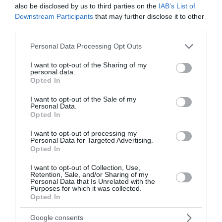
του θανατηφόρου τροχαίου στις Σέρρες, όπου
also be disclosed by us to third parties on the
IAB’s List of
έχασαν τη ζωή τους μητέρα και γιος
Downstream Participants
that may further disclose it to other
third parties.
11:45 | 07 Αυγούστου 2026
Ελλάδα
Please note that this website/app uses one or more Google
Personal Data Processing Opt Outs
services and may gather and store information including but
not limited to your visit or usage behaviour. You may click to
I want to opt-out of the Sharing of my
personal data.
grant or deny consent to Google and its third-party tags to
Opted In
use your data for below specified purposes in below Google
consent section.
I want to opt-out of the Sale of my
Personal Data.
Opted In
I want to opt-out of processing my
Personal Data for Targeted Advertising.
Opted In
I want to opt-out of Collection, Use,
Retention, Sale, and/or Sharing of my
Personal Data that Is Unrelated with the
Purposes for which it was collected.
Opted In
Google consents