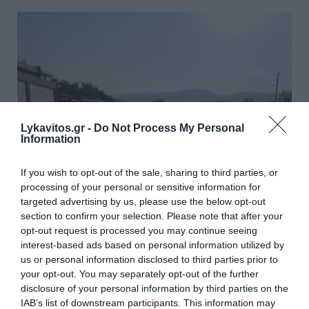
Lykavitos.gr -
Do Not Process My Personal
Information
If you wish to opt-out of the sale, sharing to third parties, or
processing of your personal or sensitive information for
targeted advertising by us, please use the below opt-out
section to confirm your selection. Please note that after your
Σέρρες: Βίντεο-ντοκουμέντο από
opt-out request is processed you may continue seeing
το τροχαίο με νεκρούς μητέρα
interest-based ads based on personal information utilized by
us or personal information disclosed to third parties prior to
και γιο
your opt-out. You may separately opt-out of the further
disclosure of your personal information by third parties on the
Βίντεο από κάμερα φορτηγού καταγράφει τη στιγμή
IAB’s list of downstream participants. This information may