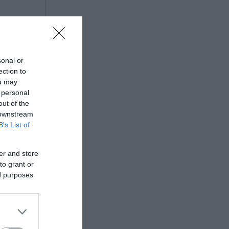
sonal or
ection to
ou may
 personal
out of the
 downstream
B’s List of
er and store
to grant or
ed purposes