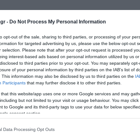
gr -
Do Not Process My Personal Information
to opt-out of the sale, sharing to third parties, or processing of your per
formation for targeted advertising by us, please use the below opt-out s
r selection. Please note that after your opt-out request is processed y
eing interest-based ads based on personal information utilized by us or
disclosed to third parties prior to your opt-out. You may separately opt-
 εργαζόμενους στο δάσος της Στροφυλιάς
losure of your personal information by third parties on the IAB’s list of
. This information may also be disclosed by us to third parties on the
IA
γινε γρήγορη διάχυση αλλά δεν σημαίνει ότι τέλειωσε»
Participants
that may further disclose it to other third parties.
 that this website/app uses one or more Google services and may gath
including but not limited to your visit or usage behaviour. You may click 
ο Lykavitos.gr στο Google News
 to Google and its third-party tags to use your data for below specifi
ώτοι όλες τις ειδήσεις
ogle consent section.
l Data Processing Opt Outs