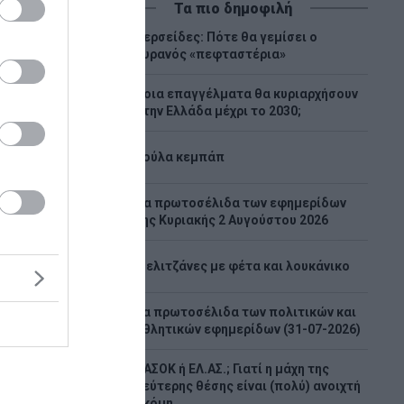
Τα πιο δημοφιλή
Περσείδες: Πότε θα γεμίσει ο
1
ουρανός «πεφταστέρια»
Ποια επαγγέλματα θα κυριαρχήσουν
2
στην Ελλάδα μέχρι το 2030;
3
Λούλα κεμπάπ
Tα πρωτοσέλιδα των εφημερίδων
4
της Κυριακής 2 Αυγούστου 2026
το
5
Μελιτζάνες με φέτα και λουκάνικο
ύπρου:
Τα πρωτοσέλιδα των πολιτικών και
6
ου
αθλητικών εφημερίδων (31-07-2026)
iam στη
ΠΑΣΟΚ ή ΕΛ.ΑΣ.; Γιατί η μάχη της
χύει τη
7
δεύτερης θέσης είναι (πολύ) ανοιχτή
τρικής
ακόμη