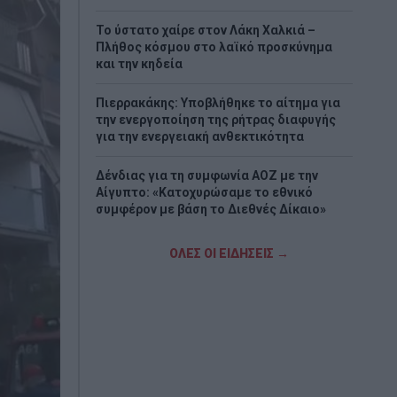
Το ύστατο χαίρε στον Λάκη Χαλκιά –
Πλήθος κόσμου στο λαϊκό προσκύνημα
και την κηδεία
Πιερρακάκης: Υποβλήθηκε το αίτημα για
την ενεργοποίηση της ρήτρας διαφυγής
για την ενεργειακή ανθεκτικότητα
Δένδιας για τη συμφωνία ΑΟΖ με την
Αίγυπτο: «Κατοχυρώσαμε το εθνικό
συμφέρον με βάση το Διεθνές Δίκαιο»
Γρήγορες αποζημιώσεις στους πληγέντες
ΟΛΕΣ ΟΙ ΕΙΔΗΣΕΙΣ →
παραγωγούς από τις πυρκαγιές
προαναγγέλλει ο Ανδριανός
Νίκος Χαρδαλιάς: «Μηδενική ανοχή και σε
νομικό επίπεδο για τους υπαίτιους της
πυρκαγιάς στη Δυτική Αττική»
METLEN: Iστορικά υψηλές επιδόσεις στο