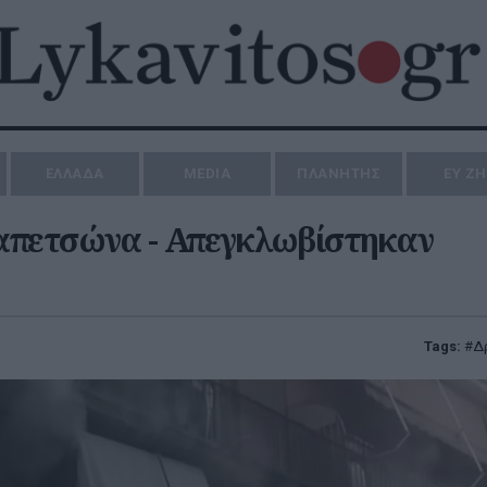
ΕΛΛΑΔΑ
MEDIA
ΠΛΑΝΗΤΗΣ
ΕΥ Ζ
απετσώνα - Απεγκλωβίστηκαν
Tags:
Δ