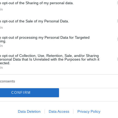
o opt-out of the Sharing of my personal data.
In
o opt-out of the Sale of my Personal Data.
In
to opt-out of processing my Personal Data for Targeted
ing.
In
o opt-out of Collection, Use, Retention, Sale, and/or Sharing
ersonal Data that Is Unrelated with the Purposes for which it
lected.
In
οο αγνοούμενο
Γαλλική «ασπίδα» για 
τουρίστα ανήκει η
καλώδιο Ελλάδας – Κ
consents
υ βρέθηκε στη Σύμη
Πώς επιχειρείται η
CONFIRM
επανεκκίνηση του έργ
Γερμανό τουρίστα, τα ίχνη
αγνοούνταν από το
Η είσοδος της γαλλικής Merid
ς Κυριακής, ανήκει τελικά η
Great Sea Interconnector ενισ
Data Deletion
Data Access
Privacy Policy
ντοπίστηκε τις πρωινές
χρηματοδοτική βάση της ηλεκ