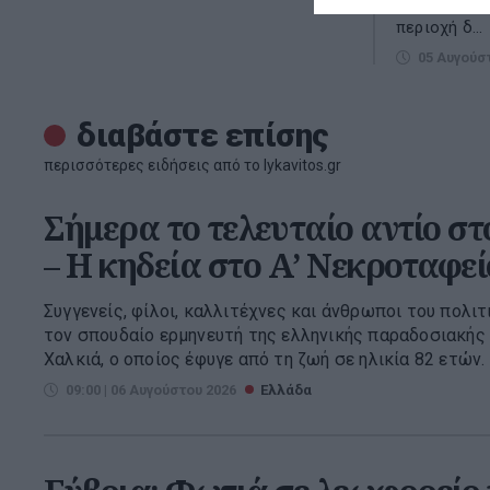
ώρες της Τε
περιοχή δ...
05 Αυγούσ
διαβάστε επίσης
περισσότερες ειδήσεις από το lykavitos.gr
Σήμερα το τελευταίο αντίο σ
– Η κηδεία στο Α’ Νεκροταφε
Συγγενείς, φίλοι, καλλιτέχνες και άνθρωποι του πολι
τον σπουδαίο ερμηνευτή της ελληνικής παραδοσιακής 
Χαλκιά, ο οποίος έφυγε από τη ζωή σε ηλικία 82 ετών. .
09:00 | 06 Αυγούστου 2026
Ελλάδα