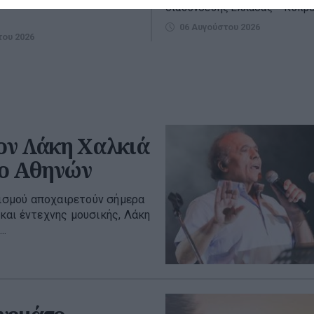
τάρτης, στη θαλάσσια
διασύνδεσης Ελλάδας – Κύπρ
06 Αυγούστου 2026
του 2026
τον Λάκη Χαλκιά
ίο Αθηνών
τισμού αποχαιρετούν σήμερα
και έντεχνης μουσικής, Λάκη
..