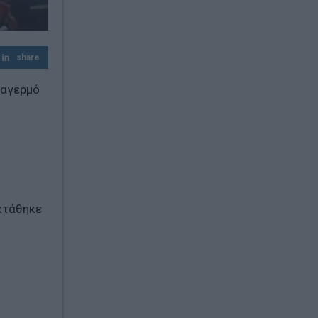
'A εξάμηνο 2026 - Kαθαρά κέρδη 313 εκατ.
ευρώ
Μαζική επίθεση με drones: Η Ρωσία
share
ανακοινώνει 605 καταρρίψεις
ναγερμό
κτάθηκε