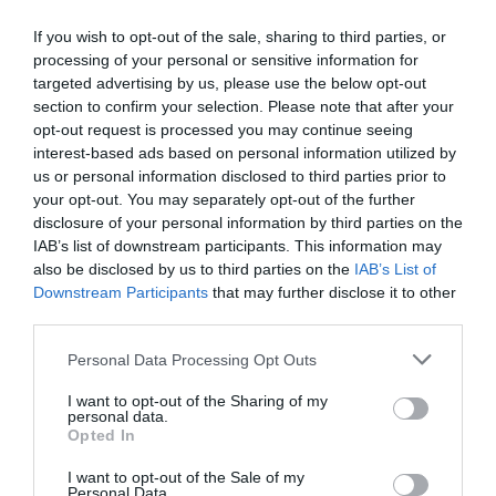
κατάλογο μαρτύρων προηγούντο οι πρώην
If you wish to opt-out of the sale, sharing to third parties, or
υπουργοί Χρήστος Σπίρτζης και Κ΄πωστας
processing of your personal or sensitive information for
Καραμανλής.
targeted advertising by us, please use the below opt-out
section to confirm your selection. Please note that after your
Ο βουλευτής του ΚΚΕ Νίκος Καραθανασόπουλος
opt-out request is processed you may continue seeing
interest-based ads based on personal information utilized by
είπε ότι η Νέα Δημοκρατία είχε βγάλει
us or personal information disclosed to third parties prior to
συμπέρασμα πριν καταθέσει η μάρτυρας.
your opt-out. You may separately opt-out of the further
disclosure of your personal information by third parties on the
Ο βουλευτής της Ελληνικής Λύσης Παύλος Σαράκης
IAB’s list of downstream participants. This information may
also be disclosed by us to third parties on the
IAB’s List of
είπε ότι πρέπει να προσέλθουν και οι γιατροί που
Downstream Participants
that may further disclose it to other
υπέγραψαν τα πιστοποιητικά.
third parties.
Please note that this website/app uses one or more Google
Ο βουλευτής των «Σπαρτιατών» Πέτρος
Personal Data Processing Opt Outs
services and may gather and store information including but
Δημητριάδης είπε ότι ο μηχανοδηγός έχει πεθάνει
not limited to your visit or usage behaviour. You may click to
I want to opt-out of the Sharing of my
και δεν μπορεί να απαντήσει.
personal data.
grant or deny consent to Google and its third-party tags to
Opted In
use your data for below specified purposes in below Google
consent section.
Η βουλευτής της «Νέας Αριστεράς» είπε ότι
I want to opt-out of the Sale of my
Personal Data.