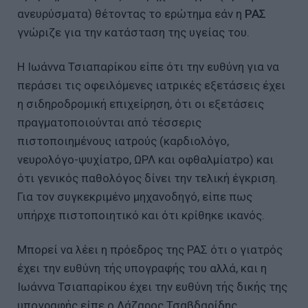
ανευρύσματα) θέτοντας το ερώτημα εάν η
ΡΑΣ
γνώριζε για την κατάσταση της υγείας του.
Η Ιωάννα Τσιαπαρίκου είπε ότι την ευθύνη για να
περάσει τις οφειλόμενες ιατρικές εξετάσεις έχει
η σιδηροδρομική επιχείρηση, ότι οι εξετάσεις
πραγματοποιούνται από τέσσερις
πιστοποιημένους ιατρούς (καρδιολόγο,
νευρολόγο-ψυχίατρο, ΩΡΛ και οφθαλμίατρο) και
ότι γενικός παθολόγος δίνει την τελική έγκριση.
Για τον συγκεκριμένο μηχανοδηγό, είπε πως
υπήρχε πιστοποιητικό και ότι κρίθηκε ικανός.
Μπορεί να λέει η πρόεδρος της ΡΑΣ ότι ο γιατρός
έχει την ευθύνη τής υπογραφής του αλλά, και η
Ιωάννα Τσιαπαρίκου έχει την ευθύνη τής δικής της
υπογραφής είπε ο Λάζαρος Τσαβδαρίδης.