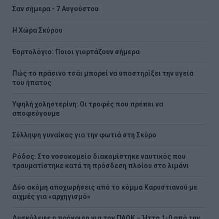
Σαν σήμερα - 7 Αυγούστου
Η Χώρα Σκύρου
Εορτολόγιο: Ποιοι γιορτάζουν σήμερα
Πώς το πράσινο τσάι μπορεί να υποστηρίξει την υγεία
του ήπατος
Υψηλή χοληστερίνη: Οι τροφές που πρέπει να
αποφεύγουμε
Σύλληψη γυναίκας για την φωτιά στη Σκύρο
Ρόδος: Στο νοσοκομείο διακομίστηκε ναυτικός που
τραυματίστηκε κατά τη πρόσδεση πλοίου στο λιμάνι
Δύο ακόμη αποχωρήσεις από το κόμμα Καρυστιανού με
αιχμές για «αρχηγισμό»
Δυσκόλεψε η πρόκριση για τον ΠΑΟΚ – Ήττα 1-0 από την