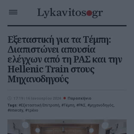
Εξεταστική για τα Τέμπη:
Διαπιστώνει απουσία
ελέγχων από τη ΡΑΣ και την
Hellenic Train στους
Μηχανοδηγούς
17:19 | 16 Ιανουαρίου 2024
Παρασκήνιο
Tags:
Εξεταστική Eπιτροπή
,
Τέμπη
,
ΡΑΣ
,
μηχανοδηγός
,
Intercity
,
τρένο