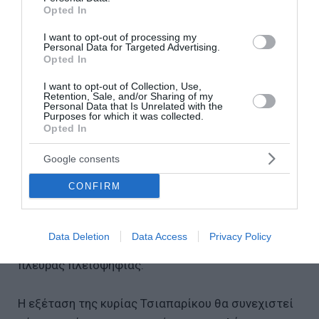
περιμένει τον ίδιο ζήλο από την πλειοψηφία για
Opted In
το θέμα της ρουσφετολογικής μετάθεσης του
I want to opt-out of processing my
σταθμάρχη.
Personal Data for Targeted Advertising.
Opted In
Ο βουλευτής της «Νίκης» Τάσος Οικονομόπουλος
I want to opt-out of Collection, Use,
Retention, Sale, and/or Sharing of my
ζήτησε τους φακέλους εκπαίδευσης της
Personal Data that Is Unrelated with the
τελευταίας τριετίας.
Purposes for which it was collected.
Opted In
Η βουλευτής της «Πλεύσης Ελευθερίας», Έλενα
Google consents
Καραγεωργοπούλου είπε ότι παρακάμφθηκαν οι
CONFIRM
μάρτυρες Χρ. Σπίρτζης και Κ. Καραμανλής.
Ο ανεξάρτητος βουλευτής Κωνσταντίνος Φλώρος
Data Deletion
Data Access
Privacy Policy
μίλησε για προσπάθεια αποπροσανατολισμού από
πλευράς πλειοψηφίας.
Η εξέταση της κυρίας Τσιαπαρίκου θα συνεχιστεί