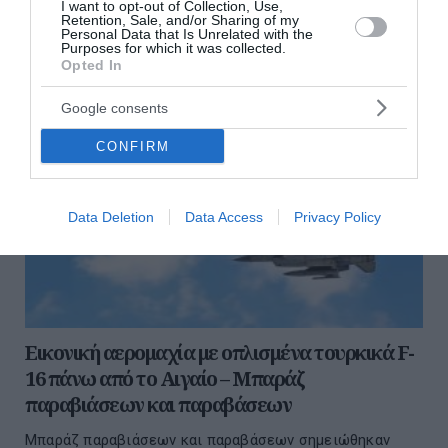
διαβάστε ακόμη
I want to opt-out of Collection, Use,
Retention, Sale, and/or Sharing of my
Personal Data that Is Unrelated with the
Purposes for which it was collected.
Opted In
Google consents
CONFIRM
Data Deletion
Data Access
Privacy Policy
Εικονική αερομαχία με οπλισμένα τουρκικά F-
16 πάνω από το Αιγαίο – Μπαράζ
παραβιάσεων και παραβάσεων
Μπαράζ παραβιάσεων και παραβάσεων σημειώθηκαν