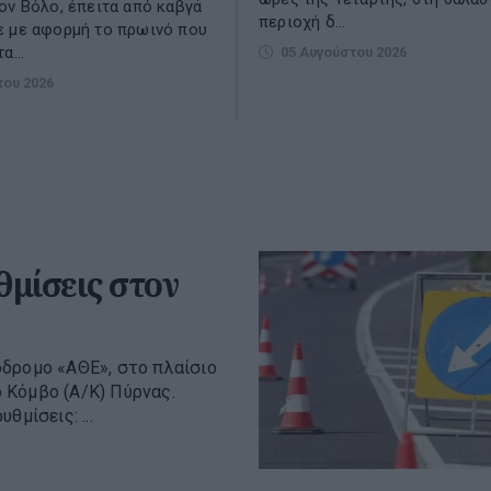
ον Βόλο, έπειτα από καβγά
περιοχή δ...
ε με αφορμή το πρωινό που
α...
05 Αυγούστου 2026
του 2026
μίσεις στον
όδρομο «ΑΘΕ», στο πλαίσιο
 Κόμβο (Α/Κ) Πύρνας.
θμίσεις: ...