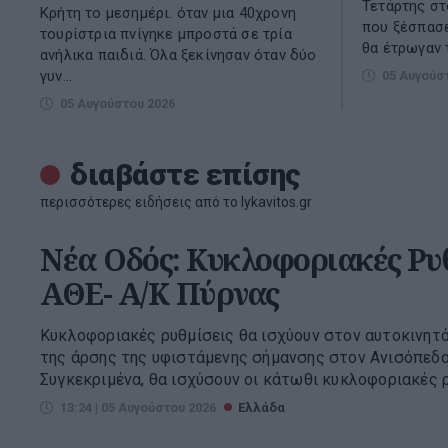
Τετάρτης στ
Κρήτη το μεσημέρι. όταν μια 40χρονη
που ξέσπασ
τουρίστρια πνίγηκε μπροστά σε τρία
θα έτρωγαν τ
ανήλικα παιδιά. Όλα ξεκίνησαν όταν δύο
γυν...
05 Αυγούσ
05 Αυγούστου 2026
διαβάστε επίσης
περισσότερες ειδήσεις από το lykavitos.gr
Νέα Οδός: Κυκλοφοριακές Ρυθ
ΑΘΕ- Α/Κ Πύρνας
Κυκλοφοριακές ρυθμίσεις θα ισχύουν στον αυτοκινητ
της άρσης της υφιστάμενης σήμανσης στον Ανισόπεδο
Συγκεκριμένα, θα ισχύσουν οι κάτωθι κυκλοφοριακές ρυ
13:24 | 05 Αυγούστου 2026
Ελλάδα