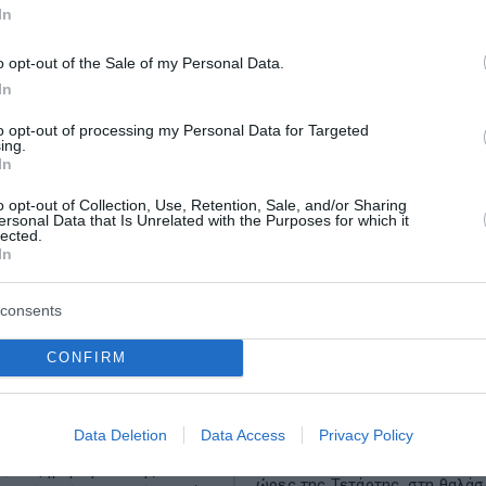
In
o opt-out of the Sale of my Personal Data.
In
to opt-out of processing my Personal Data for Targeted
ing.
In
o opt-out of Collection, Use, Retention, Sale, and/or Sharing
ersonal Data that Is Unrelated with the Purposes for which it
lected.
In
6χρονος απείλησε τη
Στον όγδοο αγνοούμε
consents
ου ότι θα τη σφάξει
Γερμανό τουρίστα ανή
ώθηκε στο ξύλο με
σορός που βρέθηκε σ
CONFIRM
φό του
Στον όγδοο Γερμανό τουρίστα,
του οποίου αγνοούνταν από τ
βίαιων εκρήξεων ενός
Data Deletion
Data Access
Privacy Policy
απόγευμα της Κυριακής, ανήκει
εσαν η μητέρα και ο
σορός που εντοπίστηκε τις π
, τα ξημερώματα της
ώρες της Τετάρτης, στη θαλάσ