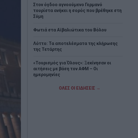
Στον όγδοο αγνοούμενο Γερμανό
τουρίστα ανήκει η σορός που βρέθηκε στη
Σύμη
Φωτιά στα Αϊβαλιώτικα του Βόλου
Λόττο: Τα αποτελέσματα της κλήρωσης
της Τετάρτης
«Τουρισμός για Όλους»: Ξεκίνησαν οι
αιτήσεις με βάση τον ΑΦΜ – Οι
ημερομηνίες
Μείωση φορολογίας, εκπτώσεις στον
ΟΛΕΣ ΟΙ ΕΙΔΗΣΕΙΣ →
ΕΝΦΙΑ και κίνητρα για επενδύσεις στο
φετινό καλάθι της ΔΕΘ
Καταστροφική φωτιά στη Δυτική Αττική:
Τα μέτρα για κατοικίες, επιχειρήσεις και
αγρότες