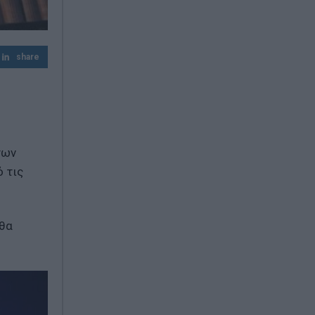
Άρχισε ο τζόγος για τον επόμενο
πρωθυπουργό - Το μεγάλο φαβορί, το
αουτσάιντερ και η... έκπληξη
share
των
 τις
 θα