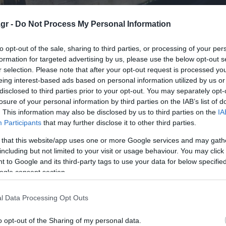
gr -
Do Not Process My Personal Information
to opt-out of the sale, sharing to third parties, or processing of your per
formation for targeted advertising by us, please use the below opt-out s
r selection. Please note that after your opt-out request is processed y
eing interest-based ads based on personal information utilized by us or
για σεξουαλική παρενόχληση
disclosed to third parties prior to your opt-out. You may separately opt-
losure of your personal information by third parties on the IAB’s list of
τις φοιτητικές εστίες – Τρεις συλλήψεις
. This information may also be disclosed by us to third parties on the
IA
ηκε να επιπλέει στον Ισθμό της Κορίνθου
Participants
that may further disclose it to other third parties.
 that this website/app uses one or more Google services and may gath
including but not limited to your visit or usage behaviour. You may click 
 to Google and its third-party tags to use your data for below specifi
ο Lykavitos.gr στο Google News
ogle consent section.
ώτοι όλες τις ειδήσεις
l Data Processing Opt Outs
o opt-out of the Sharing of my personal data.