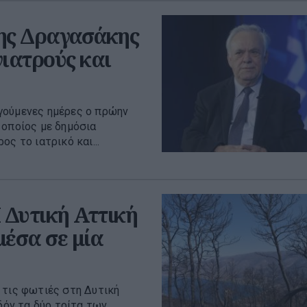
νης Δραγασάκης
γιατρούς και
γούμενες ημέρες ο πρώην
 οποίος με δημόσια
ς το ιατρικό και...
Η Δυτική Αττική
μέσα σε μία
 τις φωτιές στη Δυτική
δόν τα δύο τρίτα των