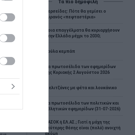
Τα πιο δημοφιλή
Περσείδες: Πότε θα γεμίσει ο
1
ουρανός «πεφταστέρια»
Ποια επαγγέλματα θα κυριαρχήσουν
2
στην Ελλάδα μέχρι το 2030;
3
Λούλα κεμπάπ
Tα πρωτοσέλιδα των εφημερίδων
4
της Κυριακής 2 Αυγούστου 2026
νο
5
Μελιτζάνες με φέτα και λουκάνικο
κει η
τη Σύμη
Τα πρωτοσέλιδα των πολιτικών και
6
αθλητικών εφημερίδων (31-07-2026)
 τα ίχνη
ο
 τελικά η
ΠΑΣΟΚ ή ΕΛ.ΑΣ.; Γιατί η μάχη της
7
δεύτερης θέσης είναι (πολύ) ανοιχτή
ρωινές
ακόμη
σια