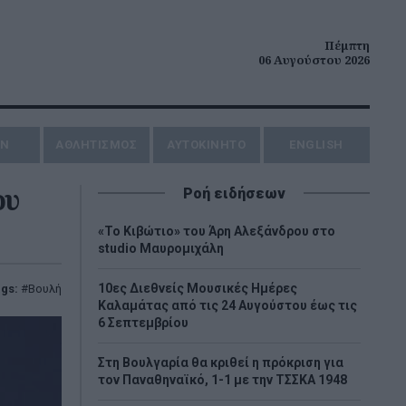
Πέμπτη
06 Αυγούστου 2026
ΗΝ
ΑΘΛΗΤΙΣΜΟΣ
AYTOKINHTO
ENGLISH
ου
Ροή ειδήσεων
«Το Κιβώτιο» του Άρη Αλεξάνδρου στο
studio Μαυρομιχάλη
10ες Διεθνείς Μουσικές Ημέρες
gs:
Βουλή
Καλαμάτας από τις 24 Αυγούστου έως τις
6 Σεπτεμβρίου
Στη Βουλγαρία θα κριθεί η πρόκριση για
τον Παναθηναϊκό, 1-1 με την ΤΣΣΚΑ 1948