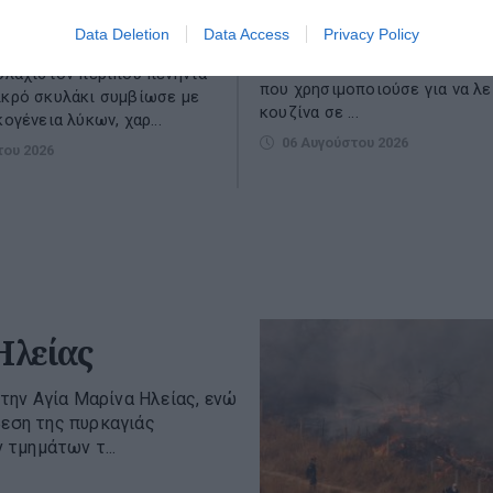
το ανακριτικό τμήμα της
υτάβι που είχε γίνει μέλος
Data Deletion
Data Access
Privacy Policy
Πυροσβεστικής 63χρονη ως υπ
ν άφησε την τελευταία του
πυρκαγιάς που ξέσπασε από γ
ουλάχιστον περίπου πενήντα
που χρησιμοποιούσε για να λε
ικρό σκυλάκι συμβίωσε με
κουζίνα σε ...
κογένεια λύκων, χαρ...
06 Αυγούστου 2026
του 2026
Ηλείας
την Αγία Μαρίνα Ηλείας, ενώ
βεση της πυρκαγιάς
τμημάτων τ...