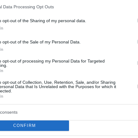
ώτοι όλες τις ειδήσεις
l Data Processing Opt Outs
o opt-out of the Sharing of my personal data.
In
o opt-out of the Sale of my Personal Data.
In
to opt-out of processing my Personal Data for Targeted
ing.
In
o opt-out of Collection, Use, Retention, Sale, and/or Sharing
ersonal Data that Is Unrelated with the Purposes for which it
lected.
In
consents
ο λευκό κουτάβι που
Σύλληψη γυναίκας για
ι μέλος αγέλης
φωτιά στη Σκύρο
CONFIRM
Συνελήφθη το βράδυ της Πέμ