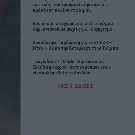
ναυτικός που τραυματίστηκε κατά τη
πρόσδεση πλοίου στο λιμάνι
Δύο ακόμη αποχωρήσεις από το κόμμα
Καρυστιανού με αιχμές για «αρχηγισμό»
Δυσκόλεψε η πρόκριση για τον ΠΑΟΚ –
Ήττα 1-0 από την Άντερλεχτ στην Τούμπα
Τραγωδία στη Marfin: Έφτασε στην
Ελλάδα η 46χρονη κατηγορούμενη που
είχε συλληφθεί στο Λονδίνο
Τζόκερ: Η κλήρωση της Πέμπτης - Οι
ΟΛΕΣ ΟΙ ΕΙΔΗΣΕΙΣ →
τυχεροί αριθμοί
Πέθανε το λευκό κουτάβι που είχε γίνει
μέλος αγέλης λύκων
Τεχεράνη: Πιθανός ο αποκλεισμός των
Στενών του Ορμούζ για «εχθρικά» πλοία –