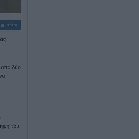
Σκέψεις για επιβολή προστίμων έως 20%
του φορτίου
share
τας
ν από δύο
να
ς
ηψή του.