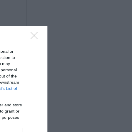
και για
sonal or
ection to
ou may
 personal
out of the
 σε
 downstream
B’s List of
 πάνω
er and store
to grant or
ed purposes