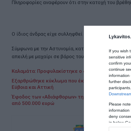
Πληροφορίες αναφέρουν ότι στην κατοχή του βρέθηκ
Ο ίδιος άνδρας είχε συλληφθεί για παρόμοιο περιστ
Lykavitos.
Σύμφωνα με την Αστυνομία, κατηγορήθηκε για προσβ
If you wish 
απειλή με μαχαίρι σε βάρος του πατέρα της.
sensitive in
confirm you
continue se
Καλαμάτα: Προφυλακίστηκε ο 41χρονος μετά την α
information 
Εξαρθρώθηκε κύκλωμα που έκλεβε μετασχηματιστ
further disc
Εύβοια και Αττική
participants
Downstream 
Έφοδος των «Αδιάφθορων» της ΕΛ.ΑΣ. σε πολεοδομ
από 500.000 ευρώ
Please note
information 
deny consent
in below Go
Ακολουθήστε τ