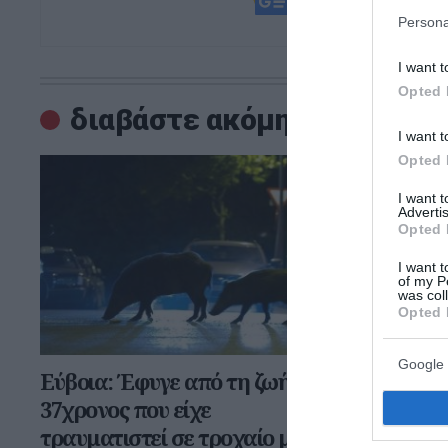
και μάθετε πρ
Persona
I want t
Opted 
διαβάστε ακόμη
I want t
Opted 
I want 
Advertis
Opted 
I want t
of my P
was col
Opted 
Google 
Εύβοια: Έφυγε από τη ζωή ο
Πέθανε τ
37χρονος που είχε
είχε γίνε
τραυματιστεί σε τροχαίο με
λύκων