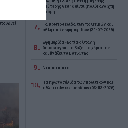
ΠΑΣΟΚ ή ΕΛ.ΑΣ.; Γιατί η μάχη της
6
δεύτερης θέσης είναι (πολύ) ανοιχτή
αίτια της
ακόμη
εννήτρια
ιτουργεί
Τα πρωτοσέλιδα των πολιτικών και
7
αθλητικών εφημερίδων (31-07-2026)
Εφημερίδα «Εστία»: Όταν η
8
δημοσιογραφία βάζει τα χέρια της
και βγάζει τα μάτια της
9
Ντοματόπιτα
Τα πρωτοσέλιδα των πολιτικών και
10
αθλητικών εφημερίδων (03-08-2026)