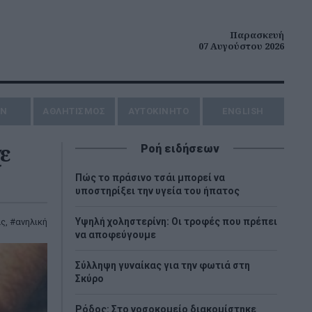
Παρασκευή
07 Αυγούστου 2026
ΗΝ
ΑΘΛΗΤΙΣΜΟΣ
AYTOKINHTO
ENGLISH
χε
Ροή ειδήσεων
Πώς το πράσινο τσάι μπορεί να
υποστηρίξει την υγεία του ήπατος
Υψηλή χοληστερίνη: Οι τροφές που πρέπει
ας
,
ανηλική
να αποφεύγουμε
Σύλληψη γυναίκας για την φωτιά στη
Σκύρο
Ρόδος: Στο νοσοκομείο διακομίστηκε