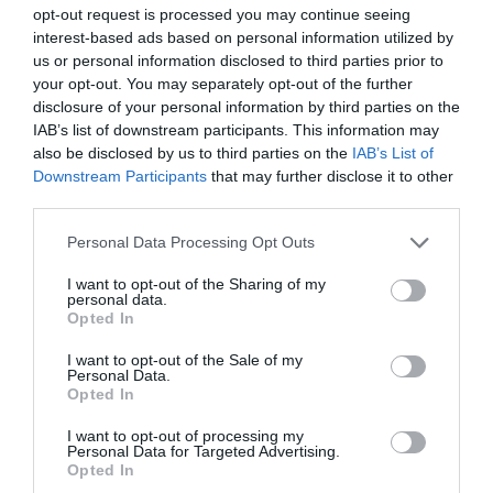
opt-out request is processed you may continue seeing
interest-based ads based on personal information utilized by
Οικιστικό πρόγραμμα Ενόπλων Δυνάμεων: Στην τρίτη
us or personal information disclosed to third parties prior to
φάση τα δωρεάν σπίτια για τους στρατιωτικούς
your opt-out. You may separately opt-out of the further
disclosure of your personal information by third parties on the
Forbes: «Καλή και οικονομικά προσιτή» η Υγεία στην
IAB’s list of downstream participants. This information may
Ελλάδα – Η διεθνής αναγνώριση του ελληνικού
also be disclosed by us to third parties on the
IAB’s List of
συστήματος
Downstream Participants
that may further disclose it to other
third parties.
Eurobank: Απέκτησε 1.099.627 ίδιες μετοχές από 3 έως 7
Αυγούστου 2026
Please note that this website/app uses one or more Google
Personal Data Processing Opt Outs
services and may gather and store information including but
Ο Γιώργος Αυτιάς ζητά έλεγχο σε αγορές ακινήτων από
not limited to your visit or usage behaviour. You may click to
I want to opt-out of the Sharing of my
τρίτες χώρες σε διασυνοριακές περιοχές
personal data.
grant or deny consent to Google and its third-party tags to
Opted In
use your data for below specified purposes in below Google
Ηλεία: Μαίνεται η φωτιά στο Μουζάκι - Καίει
consent section.
I want to opt-out of the Sale of my
αναγεννημένο πευκοδάσος
Personal Data.
Opted In
Επεισοδιακή καταδίωξη 37χρονου με κλεμμένο
I want to opt-out of processing my
αυτοκίνητο στο κέντρο της Θεσσαλονίκης
Personal Data for Targeted Advertising.
Opted In
Μαρούσι: Φωτιά σε μονοκατοικία – Γείτονας