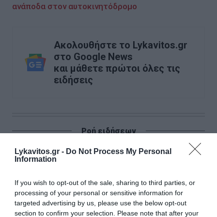
ανάποδα στον αυτοκινητόδρομο
Ακολουθήστε το Lykavitos.gr
στο Google News
και μάθετε πρώτοι όλες τις
ειδήσεις
Ροή ειδήσεων
Φωτιά σε δασική έκταση στην Κόνιτσα
Lykavitos.gr -
Do Not Process My Personal
Information
Κίνα: Σάρωσε τα ανατολικά παράλια ο τυφώνας «Dolphin»
- Απομακρύνθηκαν πάνω από 1 εκατομμύριο άτομα
If you wish to opt-out of the sale, sharing to third parties, or
processing of your personal or sensitive information for
«Εξοικονομώ – Επιχειρώ»: Παράταση έως τις 30
targeted advertising by us, please use the below opt-out
Νοεμβρίου για περισσότερες από 400 επιχειρήσεις – Τα
section to confirm your selection. Please note that after your
στάδια του προγράμματος