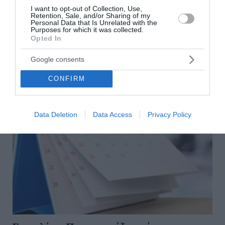
απεγκλώβισε γυναίκα με κινητικά προβλήματα
I want to opt-out of Collection, Use,
Retention, Sale, and/or Sharing of my
Personal Data that Is Unrelated with the
Purposes for which it was collected.
ΟΛΕΣ ΟΙ ΕΙΔΗΣΕΙΣ →
Opted In
διαβάστε ακόμη
Google consents
CONFIRM
Data Deletion
Data Access
Privacy Policy