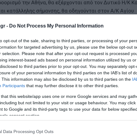
ροορισμό την Αθήνα, θα εξέρχονται από τον Δυτικό Η/Κ Κ
αι κατάλληλης σήμανσης, θα οδηγούνται στον Α/Κ Αγίου
ν αυτοκινητόδρομο.
gr -
Do Not Process My Personal Information
 τις 07:00 έως και τις 20:00, θα ισχύσει αμφίπλευρη εκτ
to opt-out of the sale, sharing to third parties, or processing of your per
εργασίες που απαιτούν την αμφίπλευρη εκτροπή κυκλοφο
formation for targeted advertising by us, please use the below opt-out s
6.
r selection. Please note that after your opt-out request is processed y
eing interest-based ads based on personal information utilized by us or
disclosed to third parties prior to your opt-out. You may separately opt-
μίσεων στις 17-18-19/6 θα ισχύσουν μειωμένα κόμιστρα
losure of your personal information by third parties on the IAB’s list of
Τραγάνας, στο ρεύμα κυκλοφορίας προς Λαμία.
. This information may also be disclosed by us to third parties on the
IA
Participants
that may further disclose it to other third parties.
α μειωμένα κόμιστρα στον Μετωπικό και στους Πλευρικο
 that this website/app uses one or more Google services and may gath
ς προς Αθήνα.
including but not limited to your visit or usage behaviour. You may click 
 to Google and its third-party tags to use your data for below specifi
ν, η κυκλοφορία θα αποκατασταθεί νωρίτερα από τον
ogle consent section.
l Data Processing Opt Outs