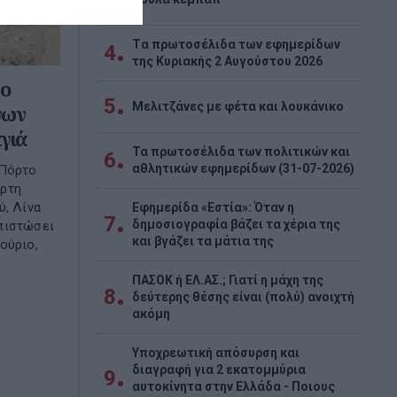
Tα πρωτοσέλιδα των εφημερίδων
4
της Κυριακής 2 Αυγούστου 2026
ο
5
Μελιτζάνες με φέτα και λουκάνικο
νων
γιά
Τα πρωτοσέλιδα των πολιτικών και
6
αθλητικών εφημερίδων (31-07-2026)
 Πόρτο
άρτη
ύ, Λίνα
Εφημερίδα «Εστία»: Όταν η
7
δημοσιογραφία βάζει τα χέρια της
πιστώσει
και βγάζει τα μάτια της
ούριο,
ΠΑΣΟΚ ή ΕΛ.ΑΣ.; Γιατί η μάχη της
8
δεύτερης θέσης είναι (πολύ) ανοιχτή
ακόμη
Υποχρεωτική απόσυρση και
διαγραφή για 2 εκατομμύρια
9
αυτοκίνητα στην Ελλάδα - Ποιους