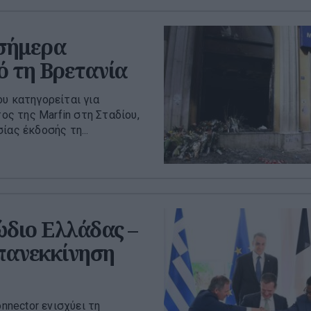
 σήμερα
ό τη Βρετανία
υ κατηγορείται για
ς της Marfin στη Σταδίου,
ίας έκδοσής τη...
ώδιο Ελλάδας –
επανεκκίνηση
nnector ενισχύει τη