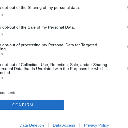
τα από την θέση του
o opt-out of the Sharing of my personal data.
για την Άνοια στο Δήμο Αγίου Δημητρίου
In
– Είχαν σταλεί 2 μηνύματα του 112
o opt-out of the Sale of my Personal Data.
In
ο Lykavitos.gr στο Google News
to opt-out of processing my Personal Data for Targeted
ing.
ώτοι όλες τις ειδήσεις
In
o opt-out of Collection, Use, Retention, Sale, and/or Sharing
ersonal Data that Is Unrelated with the Purposes for which it
lected.
In
consents
CONFIRM
Data Deletion
Data Access
Privacy Policy