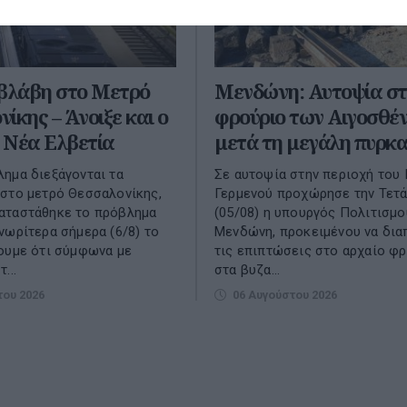
 βλάβη στο Μετρό
Μενδώνη: Αυτοψία στ
ίκης – Άνοιξε και ο
φρούριο των Αιγοσθέ
 Νέα Ελβετία
μετά τη μεγάλη πυρκα
ημα διεξάγονται τα
Σε αυτοψία στην περιοχή του
στο μετρό Θεσσαλονίκης,
Γερμενού προχώρησε την Τετ
αταστάθηκε το πρόβλημα
(05/08) η υπουργός Πολιτισμο
νωρίτερα σήμερα (6/8) το
Μενδώνη, προκειμένου να δια
ουμε ότι σύμφωνα με
τις επιπτώσεις στο αρχαίο φρ
...
στα βυζα...
του 2026
06 Αυγούστου 2026