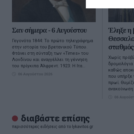
Σαν σήμερα - 6 Αυγούστου
Έληξε η
Θεσσαλον
Γεγονότα 1844: Το πρώτο τηλεγράφημα
σταθμός
στην ιστορία του βρετανικού Τύπου.
Φτάνει στη σύνταξη των «Times» του
Χωρίς πρόβλ
Λονδίνου και αναγγέλλει τη γέννηση
δρομολόγια 
του πρίγκιπα Άλφρεντ. 1923: Η Ιτα...
καθώς αποκ
06 Αυγούστου 2026
που υπήρξε 
πρωί. Θυμίζ
ανακοίνωση τ
06 Αυγούσ
διαβάστε επίσης
περισσότερες ειδήσεις από το lykavitos.gr