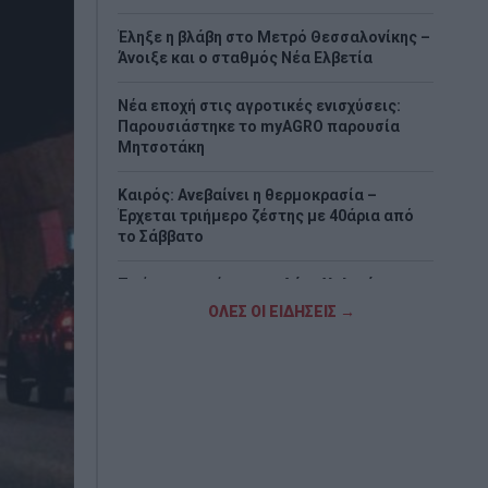
Έληξε η βλάβη στο Μετρό Θεσσαλονίκης –
Άνοιξε και ο σταθμός Νέα Ελβετία
Νέα εποχή στις αγροτικές ενισχύσεις:
Παρουσιάστηκε το myAGRO παρουσία
Μητσοτάκη
Καιρός: Ανεβαίνει η θερμοκρασία –
Έρχεται τριήμερο ζέστης με 40άρια από
το Σάββατο
Το ύστατο χαίρε στον Λάκη Χαλκιά –
Πλήθος κόσμου στο λαϊκό προσκύνημα
ΟΛΕΣ ΟΙ ΕΙΔΗΣΕΙΣ →
και την κηδεία
Πιερρακάκης: Υποβλήθηκε το αίτημα για
την ενεργοποίηση της ρήτρας διαφυγής
για την ενεργειακή ανθεκτικότητα
Δένδιας για τη συμφωνία ΑΟΖ με την
Αίγυπτο: «Κατοχυρώσαμε το εθνικό