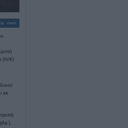
συμφέρον με βάση το Διεθνές Δίκαιο»
Γρήγορες αποζημιώσεις στους πληγέντες
παραγωγούς από τις πυρκαγιές
share
προαναγγέλλει ο Ανδριανός
ν.
κτροπή
 (Η/Κ)
οδικού
ι εκ
κτροπή
λμ.),