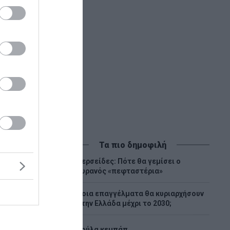
Τα πιο δημοφιλή
Περσείδες: Πότε θα γεμίσει ο
1
ουρανός «πεφταστέρια»
Ποια επαγγέλματα θα κυριαρχήσουν
2
στην Ελλάδα μέχρι το 2030;
3
Λούλα κεμπάπ