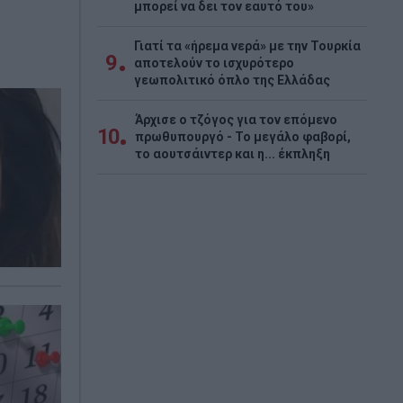
μπορεί να δει τον εαυτό του»
Γιατί τα «ήρεμα νερά» με την Τουρκία
9
αποτελούν το ισχυρότερο
γεωπολιτικό όπλο της Ελλάδας
Άρχισε ο τζόγος για τον επόμενο
10
πρωθυπουργό - Το μεγάλο φαβορί,
το αουτσάιντερ και η... έκπληξη