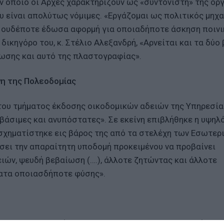
ον οποίο οι Αρχές χαρακτηρίζουν ως «συντονιστή» της ορ
υ είναι απολύτως νόμιμες. «Εργάζομαι ως πολιτικός μηχα
αι ουδέποτε έδωσα αφορμή για οποιαδήποτε άσκηση ποινι
δικηγόρο του, κ. Στέλιο Αλεξανδρή, «Αρνείται και τα δύο
νωσης και αυτό της πλαστογραφίας».
νη της Πολεοδομίας
η του τμήματος έκδοσης οικοδομικών αδειών της Υπηρεσία
βάσιμες και ανυπόστατες». Σε εκείνη επιβλήθηκε η υψηλ
 σχηματίστηκε εις βάρος της από τα στελέχη των Εσωτερ
σει την απαραίτητη υποδομή προκειμένου να προβαίνει
ών, ψευδή βεβαίωση (….), άλλοτε ζητώντας και άλλοτε
ατα οποιασδήποτε φύσης».
σε στην αναστολή καθηκόντων και των πέντε υπαλλήλων 