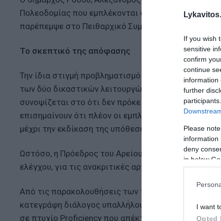
Πολεοδομίας που εμπλέκονται στην υπόθεση διαφθ
Lykavitos.
παρέπεμψε στο Πειθαρχικό Συμβούλιο με το ερώτημ
If you wish 
sensitive in
Το σκεπτικό της απόφασης
confirm you
continue se
Την ίδια στιγμή προβληματισμό προκαλεί το γεγονό
information 
των δύο δικαστικών λειτουργών, οι οποίοι διέταξαν
further disc
participants
συνοψίζεται στο ότι δεν πρόκειται για ύποπτους φ
Downstream 
επισημαίνουν ότι πλέον οι εμπλεκόμενοι έχουν την
μέχρι την εκδίκαση της υπόθεσης.
Please note
information 
deny consent
Ωστόσο, η Πρόεδρος του Αρείου Πάγου Ιωάννα Κλάπα
in below Go
ελέγχου, για τις ανακριτικές αρχές που άφησαν ε
Persona
Από τις παρακολουθήσεις των τηλεφώνων των εμπ
κατεγράφη διάλογος υπαλλήλου, με άλλη γυναίκα πο
I want t
σε πτυχίο Proficiency που απέκτησε, καταβάλλοντας 
Opted 