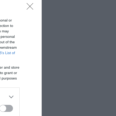
 τους
sonal or
ection to
ou may
 personal
πτικό
out of the
ην δίκη,
 downstream
B’s List of
οί
ς τους,
er and store
to grant or
ed purposes
αρχικού
Ρόδου.
δου
έρεται
λιξη