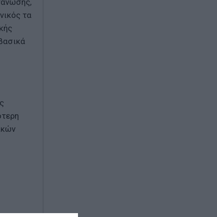
γάνωσης,
νικός τα
κής
 βασικά
ς
ότερη
ικών
της