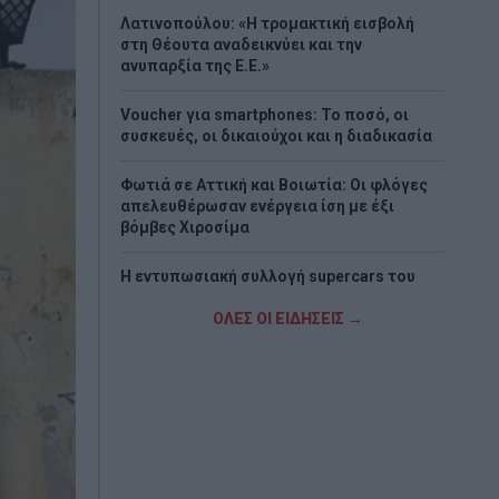
Λατινοπούλου: «Η τρομακτική εισβολή
στη Θέουτα αναδεικνύει και την
ανυπαρξία της Ε.Ε.»
Voucher για smartphones: Το ποσό, οι
συσκευές, οι δικαιούχοι και η διαδικασία
Φωτιά σε Αττική και Βοιωτία: Οι φλόγες
απελευθέρωσαν ενέργεια ίση με έξι
βόμβες Χιροσίμα
H εντυπωσιακή συλλογή supercars του
Κριστιάνο Ρονάλντο (Video&Photos)
ΟΛΕΣ ΟΙ ΕΙΔΗΣΕΙΣ →
Eurojackpot: Τα αποτελέσματα της
κλήρωσης της Παρασκευής
Νέο σχέδιο Πούτιν «βλέπουν» οι ΗΠΑ - Το
σενάριο που τρομάζει το ΝΑΤΟ