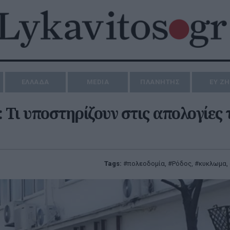
ΕΛΛΑΔΑ
MEDIA
ΠΛΑΝΗΤΗΣ
ΕΥ Ζ
Τι υποστηρίζουν στις απολογίες 
Tags:
πολεοδομία
,
Ρόδος
,
κυκλωμα
,