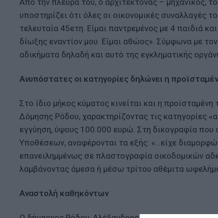
Από την πλευρά του, ο αρχιτέκτονας – μηχανικός, τ
υποστηρίζει ότι όλες οι οικονομικές συναλλαγές το
τελευταία 45ετη. Είμαι παντρεμένος με 4 παιδιά κ
δίωξης εναντίον μου. Είμαι αθώος». Σύμφωνα με τον 
αδικήματα δηλαδή και αυτό της εγκληματικής οργά
Ανυπόστατες οι κατηγορίες δηλώνει η προϊσταμέ
Στο ίδιο μήκος κύματος κινείται και η προϊσταμέν
Δόμησης Ρόδου, χαρακτηρίζοντας τις κατηγορίες «α
εγγύηση, ύψους 100.000 ευρώ. Στη δικογραφία που
Υποθέσεων, αναφέρονται τα εξής: «…είχε διαμορφώ
επανειλημμένως σε πλαστογραφία οικοδομικών αδει
λαμβάνοντας άμεσα ή μέσω τρίτου αθέμιτα ωφελήμ
Αναστολή καθηκόντων
Ο δήμαρχος Ρόδου, Αλέξανδρος Κολιάδης, προχώρη