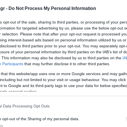
οράς. Η απόφαση δημοσιεύθηκε στο Διαύγεια. Παράλληλα
gr -
Do Not Process My Personal Information
α της αργίας.
to opt-out of the sale, sharing to third parties, or processing of your per
formation for targeted advertising by us, please use the below opt-out s
r selection. Please note that after your opt-out request is processed y
eing interest-based ads based on personal information utilized by us or
ς ότι οι εφτά συλληφθέντες αφέθηκες ελεύθεροι. Το σκε
disclosed to third parties prior to your opt-out. You may separately opt-
 την απελευθέρωσή τους με περιοριστικούς όρους μέχρι τ
losure of your personal information by third parties on the IAB’s list of
. This information may also be disclosed by us to third parties on the
IA
υγής ή τέλεσης νέων αξιόποινων πράξεων. Ωστόσο νομικ
Participants
that may further disclose it to other third parties.
 δυνατότητα αλλοίωσης αποδεικτικών στοιχείων εις βάρο
 that this website/app uses one or more Google services and may gath
including but not limited to your visit or usage behaviour. You may click 
 to Google and its third-party tags to use your data for below specifi
- Χριστοδουλέα ζητά με εντολή της την διενέργεια πειθ
ogle consent section.
λεύθερους τους εμπλεκόμενους στο κύκλωμα Πολεοδομίας 
l Data Processing Opt Outs
λεκομένων στο κύκλωμα διαφθοράς της Πολεοδομίας Ρό
υ φέρεται να είναι συνεργάτιδα του Δήμου, η οποία αναφ
o opt-out of the Sharing of my personal data.
το ποσό των 1.200 ευρώ. Για τον λόγο αυτό, είναι σε εξέ
In