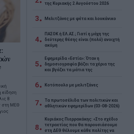
2
της Κυριακής 2 Αυγούστου 2026
3
Μελιτζάνες με φέτα και λουκάνικο
ΠΑΣΟΚ ή ΕΛ.ΑΣ.; Γιατί η μάχη της
4
δεύτερης θέσης είναι (πολύ) ανοιχτή
ακόμη
:
ρών
Εφημερίδα «Εστία»: Όταν η
5
δημοσιογραφία βάζει τα χέρια της
ν
και βγάζει τα μάτια της
6
Κοτόπουλο με μελιτζάνες
ική
ή είδηση
λις 8
Τα πρωτοσέλιδα των πολιτικών και
7
ν στη ΜΕΘ
αθλητικών εφημερίδων (03-08-2026)
γιος
Κυριάκος Πιερρακάκης: «Στο σχέδιο
τετραετίας που θα παρουσιάσουμε
8
στη ΔΕΘ θέλουμε κάθε πολίτης να