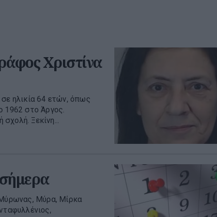
ράφος Χριστίνα
 σε ηλικία 64 ετών, όπως
ο 1962 στο Άργος.
σχολή. Ξεκίνη...
 σήμερα
 Μύρωνας, Μύρα, Μίρκα
ανταφυλλένιος,