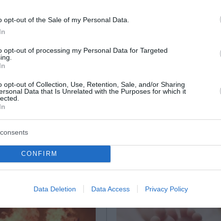
τών πτυχίων.
o opt-out of the Sale of my Personal Data.
In
ηση εσόδων από εγκληματική δραστηριότητα
to opt-out of processing my Personal Data for Targeted
ζέλος»
ing.
In
ό τον 4ο όροφο
o opt-out of Collection, Use, Retention, Sale, and/or Sharing
ersonal Data that Is Unrelated with the Purposes for which it
lected.
In
ο Lykavitos.gr στο Google News
ώτοι όλες τις ειδήσεις
consents
CONFIRM
Data Deletion
Data Access
Privacy Policy