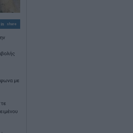
share
ην
αβολής
μφωνα με
στε
κειμένου