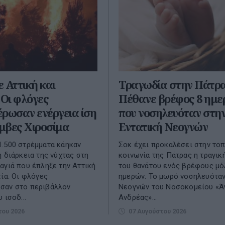
 Αττική και
Τραγωδία στην Πάτρα
 Οι φλόγες
Πέθανε βρέφος 8 ημε
ρωσαν ενέργεια ίση
που νοσηλευόταν στη
όμβες Χιροσίμα
Εντατική Νεογνών
.500 στρέμματα κάηκαν
Σοκ έχει προκαλέσει στην τοπ
η διάρκεια της νύχτας στη
κοινωνία της Πάτρας η τραγικ
αγιά που έπληξε την Αττική
του θανάτου ενός βρέφους μό
τία. Οι φλόγες
ημερών. Το μωρό νοσηλευότα
σαν στο περιβάλλον
Νεογνών του Νοσοκομείου «Ά
 ισοδ...
Ανδρέας»...
του 2026
07 Αυγούστου 2026