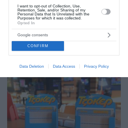
Επίσημο: Ο Παναθηναϊκός ανακοίνωσε τον
I want to opt-out of Collection, Use,
Retention, Sale, and/or Sharing of my
Λιβάι Γκαρσία
Personal Data that Is Unrelated with the
Purposes for which it was collected.
Opted In
Παίκτης του Παναθηναϊκού είναι και επίσημα ο Λιβάι
Γκαρσία, με τους «πράσινους» να ολοκληρώνουν μία από
Google consents
τις σημαντικότερες μεταγραφικές κινήσεις του
καλοκαιριού, ενισχύοντας σημαντ...
CONFIRM
05 Αυγούστου 2026
Data Deletion
Data Access
Privacy Policy