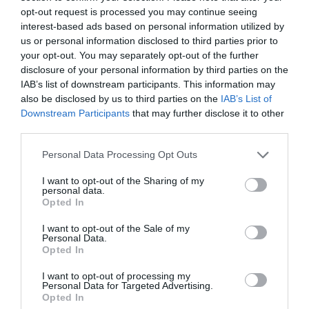
opt-out request is processed you may continue seeing
Τα εύκολα, δύσκολα έκανε ο Παναθηναϊκός και πλέον θα
interest-based ads based on personal information utilized by
παλέψει στη Βουλγαρία για την πρόκριση στα Play Offs
us or personal information disclosed to third parties prior to
των προκριματικών του Conference League. O
your opt-out. You may separately opt-out of the further
Παναθηναϊκός αναδείχθηκε ισό...
disclosure of your personal information by third parties on the
05 Αυγούστου 2026
IAB’s list of downstream participants. This information may
also be disclosed by us to third parties on the
IAB’s List of
Downstream Participants
that may further disclose it to other
third parties.
Please note that this website/app uses one or more Google
Personal Data Processing Opt Outs
services and may gather and store information including but
not limited to your visit or usage behaviour. You may click to
I want to opt-out of the Sharing of my
personal data.
grant or deny consent to Google and its third-party tags to
Opted In
use your data for below specified purposes in below Google
consent section.
I want to opt-out of the Sale of my
Personal Data.
Opted In
I want to opt-out of processing my
Personal Data for Targeted Advertising.
Opted In