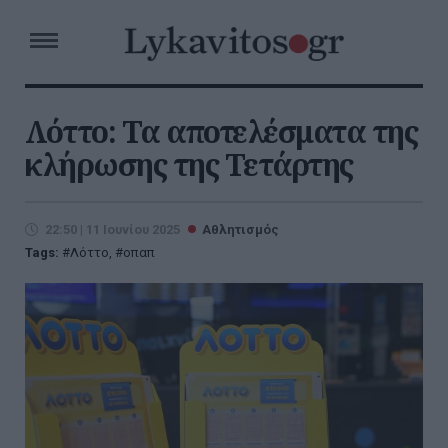
Λόττο: Τα αποτελέσματα της
κλήρωσης της Τετάρτης
22:50 | 11 Ιουνίου 2025
Αθλητισμός
Tags:
Λόττο
,
οπαπ