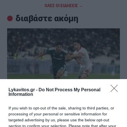
ΟΛΕΣ ΟΙ ΕΙΔΗΣΕΙΣ →
διαβάστε ακόμη
Lykavitos.gr -
Do Not Process My Personal
Information
If you wish to opt-out of the sale, sharing to third parties, or
processing of your personal or sensitive information for
Στη Βουλγαρία θα κριθεί η πρόκριση για τον
targeted advertising by us, please use the below opt-out
Παναθηναϊκό, 1-1 με την ΤΣΣΚΑ 1948
section to confirm your selection. Please note that after your