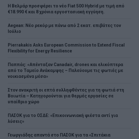
Η Βελμάρ προσφέρει τo νέο Fiat 500 Hybrid με τιμή από
€18.990 € και 8 χρόνια εργοστασιακή εγγύηση.
Aegean: Νέο ρεκόρ με πάνω από 2 εκατ. επιβάτες τον
Ιούλιο
Pierrakakis Asks European Commission to Extend Fiscal
Flexibility for Energy Resilience
Παππάς: «Απένταξαν Canadair, drones και ελικόπτερα
από το Ταμείο Ανάκαμψης – Παλεύουμε τις φωτιές με
νοικιασμένα μέσα»
Στον ανακριτή οι επτά συλληφθέντες για τη φωτιά στη
Βοιωτία – Κατηγορούνται για θερμές εργασίες σε
υπαίθριο χώρο
ΠΑΣΟΚ για το ΟΣΔΕ: «Επικοινωνιακή φιέστα αντί για
λύσεις»
Γεωργιάδης απαντά στο ΠΑΣΟΚ για τα «Σπιτάκια