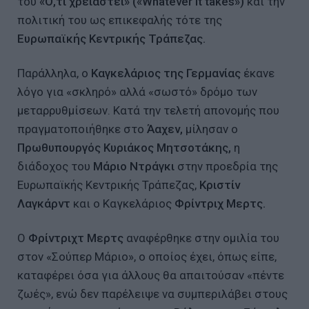
του
«Ό,τι χρειαστεί» («Whatever it takes»)
και την
πολιτική του ως επικεφαλής τότε της
Ευρωπαϊκής Κεντρικής Τράπεζας.
Παράλληλα, ο
Καγκελάριος της Γερμανίας
έκανε
λόγο για «σκληρό» αλλά «σωστό» δρόμο των
μεταρρυθμίσεων. Κατά την τελετή απονομής που
πραγματοποιήθηκε στο
Άαχεν,
μίλησαν ο
Πρωθυπουργός Κυριάκος Μητσοτάκης,
η
διάδοχος του
Μάριο Ντράγκι
στην προεδρία της
Ευρωπαϊκής Κεντρικής Τράπεζας,
Κριστίν
Λαγκάρντ
και ο Καγκελάριος
Φρίντριχ Μερτς.
Ο
Φρίντριχτ Μερτς
αναφέρθηκε στην ομιλία του
στον «Σούπερ Μάριο», ο οποίος έχει, όπως είπε,
καταφέρει όσα για άλλους θα απαιτούσαν «πέντε
ζωές», ενώ δεν παρέλειψε να συμπεριλάβει στους