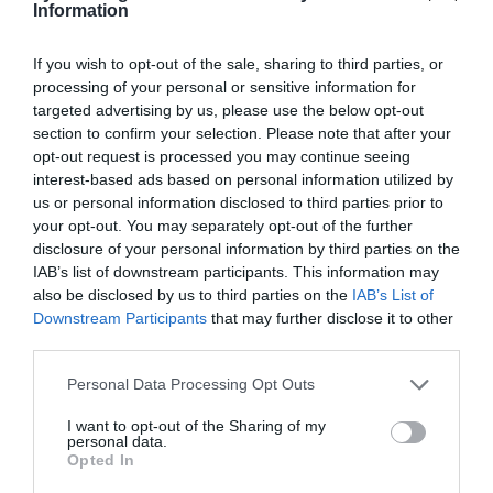
Information
If you wish to opt-out of the sale, sharing to third parties, or
ΠΑΣΟΚ: Η Κυβέρνηση να
processing of your personal or sensitive information for
υποβάλει δεσμευτικό
targeted advertising by us, please use the below opt-out
section to confirm your selection. Please note that after your
χρονοδιάγραμμα υλοποίησης
opt-out request is processed you may continue seeing
ενός έργου κρίσιμου τόσο από
interest-based ads based on personal information utilized by
us or personal information disclosed to third parties prior to
ενεργειακής όσο και από
your opt-out. You may separately opt-out of the further
γεωπολιτικής σκοπιάς
disclosure of your personal information by third parties on the
IAB’s list of downstream participants. This information may
«Το έργο της ηλεκτρικής διασύνδεσης Ελλάδας -
also be disclosed by us to third parties on the
IAB’s List of
Κύπρου (GSI) αποτελεί τμήμα του ενεργειακού
Downstream Participants
that may further disclose it to other
third parties.
σχεδιασμού, που κατέστρωσε μετά το 2009 η
Κυβέρνηση ΠΑΣΟΚ Γ. Παπανδρέου, το οποίο το 2013
Please note that this website/app uses one or more Google
Personal Data Processing Opt Outs
εντάχθηκε στα χρηματοδοτούμενα...
services and may gather and store information including but
20:18 | 05 Αυγούστου 2026
Πολιτική
not limited to your visit or usage behaviour. You may click to
I want to opt-out of the Sharing of my
personal data.
grant or deny consent to Google and its third-party tags to
Opted In
use your data for below specified purposes in below Google