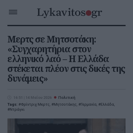
Μερτς σε Μητσοτάκη:
«Συγχαρητήρια στον
ελληνικό λαό – Η Ελλάδα
στέκεται πλέον στις δικές της
δυνάμεις»
16:51 | 14 Μαΐου 2026
Πολιτική
Tags:
Φρίντριχ Μερτς
,
Μητσοτάκης
,
Γερμανία
,
Ελλάδα
,
Ντράγκι