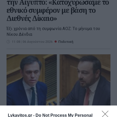
την Αίγυπτο: «Κατοχυρώσαμε το
εθνικό συμφέρον με βάση το
Διεθνές Δίκαιο»
Έξι χρόνια από τη συμφωνία ΑΟΖ: Το μήνυμα του
Νίκου Δένδια
11:08 | 06 Αυγούστου 2026
Πολιτική
Lykavitos.gr -
Do Not Process My Personal