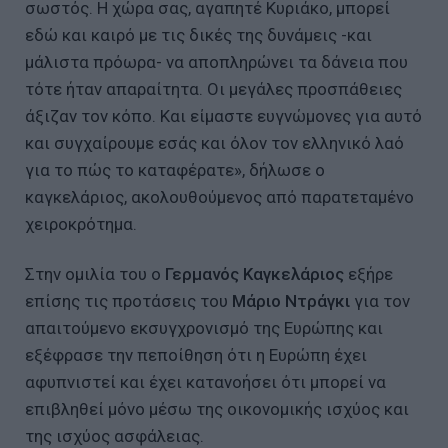
σωστός. Η χώρα σας, αγαπητέ Κυριάκο, μπορεί
εδώ και καιρό με τις δικές της δυνάμεις -και
μάλιστα πρόωρα- να αποπληρώνει τα δάνεια που
τότε ήταν απαραίτητα. Οι μεγάλες προσπάθειες
άξιζαν τον κόπο. Και είμαστε ευγνώμονες για αυτό
και συγχαίρουμε εσάς και όλον τον ελληνικό λαό
για το πώς το καταφέρατε», δήλωσε ο
καγκελάριος, ακολουθούμενος από παρατεταμένο
χειροκρότημα.
Στην ομιλία του ο
Γερμανός Καγκελάριος
εξήρε
επίσης τις προτάσεις του
Μάριο Ντράγκι
για τον
απαιτούμενο εκσυγχρονισμό της Ευρώπης και
εξέφρασε την πεποίθηση ότι η Ευρώπη έχει
αφυπνιστεί και έχει κατανοήσει ότι μπορεί να
επιβληθεί μόνο μέσω της οικονομικής ισχύος και
της ισχύος ασφάλειας.