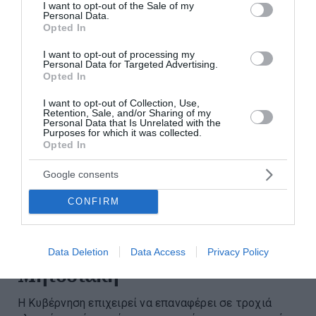
consent section.
I want to opt-out of the Sale of my
Personal Data.
Opted In
I want to opt-out of processing my
Personal Data for Targeted Advertising.
Opted In
I want to opt-out of Collection, Use,
Retention, Sale, and/or Sharing of my
Personal Data that Is Unrelated with the
Purposes for which it was collected.
Opted In
Google consents
CONFIRM
Επανεκκίνηση της ηλεκτρικής
διασύνδεσης Ελλάδας – Κύπρου
με πρωτοβουλία του Κυριάκου
Data Deletion
Data Access
Privacy Policy
Μητσοτάκη
Η Κυβέρνηση επιχειρεί να επαναφέρει σε τροχιά