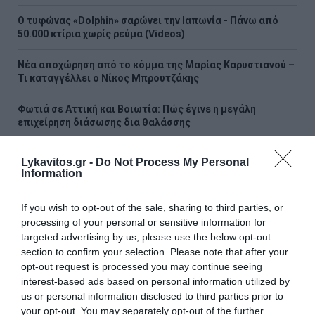
Ο τυφώνας «Dolphin» σαρώνει την Ιαπωνία - Πάνω από
50.000 κτίρια χωρίς ρεύμα (Videos)
Νέα αποχώρηση από το κόμμα της Μαρίας Καρυστιανού –
Τι καταγγέλλει ο Νίκος Μπρουτζάκης
Φωτιά σε Αττική και Βοιωτία: Πώς έγινε η μεγάλη
επιχείρηση διάσωσης δια θαλάσσης
Πώς οι μακροχρόνια άνεργοι μπορούν να πάρουν σύνταξη
Lykavitos.gr -
Do Not Process My Personal
με δωρεάν ένσημα από την ΔΥΠΑ
Information
ΟΛΕΣ ΟΙ ΕΙΔΗΣΕΙΣ →
If you wish to opt-out of the sale, sharing to third parties, or
processing of your personal or sensitive information for
διαβάστε ακόμη
targeted advertising by us, please use the below opt-out
section to confirm your selection. Please note that after your
opt-out request is processed you may continue seeing
interest-based ads based on personal information utilized by
us or personal information disclosed to third parties prior to
your opt-out. You may separately opt-out of the further