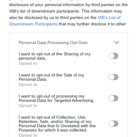
disclosure of your personal information by third parties on the
IAB’s list of downstream participants. This information may
also be disclosed by us to third parties on the
IAB’s List of
Downstream Participants
that may further disclose it to other
third parties.
Please note that this website/app uses one or more Google
Personal Data Processing Opt Outs
services and may gather and store information including but
not limited to your visit or usage behaviour. You may click to
I want to opt-out of the Sharing of my
personal data.
grant or deny consent to Google and its third-party tags to
Opted In
use your data for below specified purposes in below Google
Τραγωδία στην Πάρο: Πνίγηκε 4χρονος σε
consent section.
I want to opt-out of the Sale of my
πισίνα beach bar - Προσήχθησαν ιδιοκτήτης
Personal Data.
και γονείς
Opted In
I want to opt-out of processing my
Τραγωδία εκτυλίχτηκε στην Πάρο με 4χρονο παιδί να
Personal Data for Targeted Advertising.
χάνει τη ζωή του σε πισίνα beach bar. Σύμφωνα με
Opted In
πληροφορίες, έχουν προσαχθεί οι γονείς του παιδιού
και ο ιδιοκτήτης του καταστήμα...
I want to opt-out of Collection, Use,
Retention, Sale, and/or Sharing of my
08 Αυγούστου 2026
Personal Data that Is Unrelated with the
Purposes for which it was collected.
Opted In