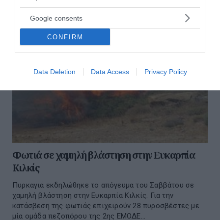
Google consents
CONFIRM
Data Deletion
Data Access
Privacy Policy
Φωτιά σε χαμηλή βλάστηση στην Ευκαρπία
Κιλκίς
Πυρκαγιά εκδηλώθηκε το απόγευμα του Σαββάτου σε
χαμηλή βλάστηση στην Ευκαρπία Κιλκίς. Για την
κατάσβεση της φωτιάς επιχειρούν 28 πυροσβέστες με
μία ομάδα πεζοπόρου της 2ης ΕΜΟΔΕ...