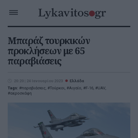
Μπαράζ τουρκικών
προκλήσεων με 65
παραβιάσεις
20:20 | 24 Ιανουαρίου 2023
Ελλάδα
Tags:
παραβιάσεις
,
Τούρκοι
,
Αιγαίο
,
F-16
,
UAV
,
αεροσκάφη