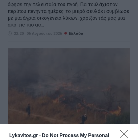
άφησε την τελευταία του πνοή. Για τουλάχιστον
περίπου πενήντα ημέρες το μικρό σκυλάκι συμβίωσε
με μια άγρια οικογένεια λύκων, χαρίζοντάς μας μία
από τις πιο ασ...
22:20 | 06 Αυγούστου 2026
Ελλάδα
Lykavitos.gr -
Do Not Process My Personal