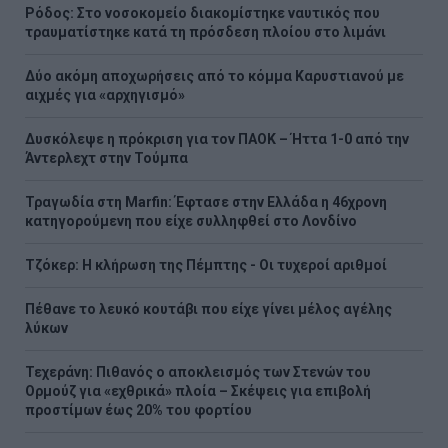
Ρόδος: Στο νοσοκομείο διακομίστηκε ναυτικός που
τραυματίστηκε κατά τη πρόσδεση πλοίου στο λιμάνι
Δύο ακόμη αποχωρήσεις από το κόμμα Καρυστιανού με
αιχμές για «αρχηγισμό»
Δυσκόλεψε η πρόκριση για τον ΠΑΟΚ – Ήττα 1-0 από την
Άντερλεχτ στην Τούμπα
Τραγωδία στη Marfin: Έφτασε στην Ελλάδα η 46χρονη
κατηγορούμενη που είχε συλληφθεί στο Λονδίνο
Τζόκερ: Η κλήρωση της Πέμπτης - Οι τυχεροί αριθμοί
Πέθανε το λευκό κουτάβι που είχε γίνει μέλος αγέλης
λύκων
Τεχεράνη: Πιθανός ο αποκλεισμός των Στενών του
Ορμούζ για «εχθρικά» πλοία – Σκέψεις για επιβολή
προστίμων έως 20% του φορτίου