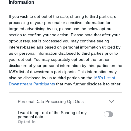
Information
Πυρκαγιά στην Aγία Μαρίνα
Ηλείας
If you wish to opt-out of the sale, sharing to third parties, or
processing of your personal or sensitive information for
Φωτιά εκδηλώθηκε το μεσημέρι σε γεωργική έκταση
targeted advertising by us, please use the below opt-out
στην Αγία Μαρίνα Ηλείας, ενώ μέχρι τώρα δεν
section to confirm your selection. Please note that after your
απειλούνται κατοικίες. Για την κατάσβεση της
opt-out request is processed you may continue seeing
πυρκαγιάς επιχειρούν 42 πυροσβέστες με δύο
interest-based ads based on personal information utilized by
ομάδες πεζοπόρων τμημάτων τ...
us or personal information disclosed to third parties prior to
your opt-out. You may separately opt-out of the further
16:47 | 06 Αυγούστου 2026
Ελλάδα
disclosure of your personal information by third parties on the
IAB’s list of downstream participants. This information may
also be disclosed by us to third parties on the
IAB’s List of
Downstream Participants
that may further disclose it to other
third parties.
Please note that this website/app uses one or more Google
Personal Data Processing Opt Outs
services and may gather and store information including but
not limited to your visit or usage behaviour. You may click to
I want to opt-out of the Sharing of my
personal data.
grant or deny consent to Google and its third-party tags to
Opted In
use your data for below specified purposes in below Google
consent section.