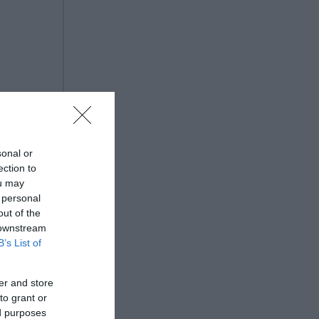
sonal or
ection to
ou may
 personal
out of the
 downstream
B’s List of
er and store
to grant or
ed purposes