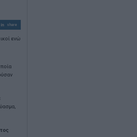
share
ικοί ενώ
οποία
ούσαν
ε
εύασμα,
ατος