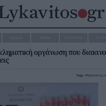
ΕΛΛΑΔΑ
MEDIA
ΠΛΑΝΗΤΗΣ
ΕΥ Ζ
ληματική οργάνωση που διακιν
εις
Tags:
Ναύπακτος
,