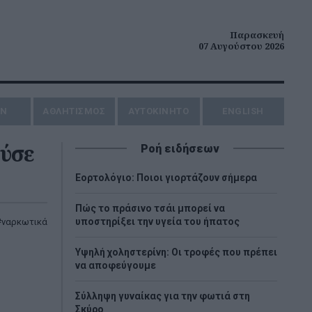
Παρασκευή
07 Αυγούστου 2026
ΗΝ
ΑΘΛΗΤΙΣΜΟΣ
AYTOKINHTO
ENGLISH
ούσε
Ροή ειδήσεων
Εορτολόγιο: Ποιοι γιορτάζουν σήμερα
Πώς το πράσινο τσάι μπορεί να
υποστηρίξει την υγεία του ήπατος
ναρκωτικά
Υψηλή χοληστερίνη: Οι τροφές που πρέπει
να αποφεύγουμε
Σύλληψη γυναίκας για την φωτιά στη
Σκύρο