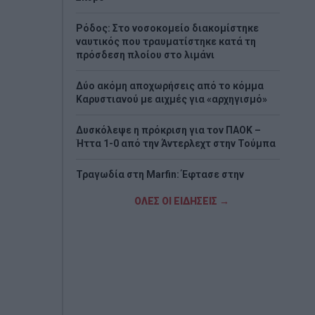
Ρόδος: Στο νοσοκομείο διακομίστηκε
ναυτικός που τραυματίστηκε κατά τη
πρόσδεση πλοίου στο λιμάνι
Δύο ακόμη αποχωρήσεις από το κόμμα
Καρυστιανού με αιχμές για «αρχηγισμό»
Δυσκόλεψε η πρόκριση για τον ΠΑΟΚ –
Ήττα 1-0 από την Άντερλεχτ στην Τούμπα
Τραγωδία στη Marfin: Έφτασε στην
Ελλάδα η 46χρονη κατηγορούμενη που
είχε συλληφθεί στο Λονδίνο
ΟΛΕΣ ΟΙ ΕΙΔΗΣΕΙΣ →
Τζόκερ: Η κλήρωση της Πέμπτης - Οι
τυχεροί αριθμοί
Πέθανε το λευκό κουτάβι που είχε γίνει
μέλος αγέλης λύκων