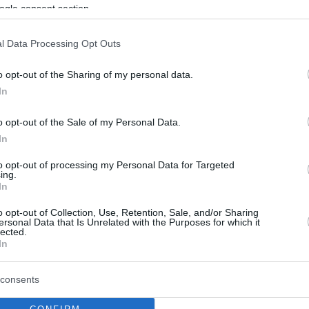
ogle consent section.
κουργηματικού χαρακτήρα, για εγκληματική οργάνωση και
αγγελέα Πρωτοδικών Αιτωλοακαρνανίας / Παράλληλη Έδρα
l Data Processing Opt Outs
μέσο τέλεσης αξιόποινης πράξης.
o opt-out of the Sharing of my personal data.
In
λατα εκτέλεσαν τον 27χρονο
ριά λόγω πλημμυρών
o opt-out of the Sale of my Personal Data.
In
αιτίας της κακοκαιρίας
to opt-out of processing my Personal Data for Targeted
ing.
In
ο Lykavitos.gr στο Google News
o opt-out of Collection, Use, Retention, Sale, and/or Sharing
ώτοι όλες τις ειδήσεις
ersonal Data that Is Unrelated with the Purposes for which it
lected.
In
consents