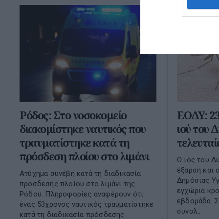
Ρόδος: Στο νοσοκομείο
ΕΟΔΥ: 23
διακομίστηκε ναυτικός που
ιού του 
τραυματίστηκε κατά τη
τελευτα
πρόσδεση πλοίου στο λιμάνι
Ο ιός του Δ
έξαρση και 
Ατύχημα συνέβη κατά τη διαδικασία
Δημόσιας Υγ
πρόσδεσης πλοίου στο λιμάνι της
εγχώρια κρο
Ρόδου. Πληροφορίες αναφέρουν ότι
εβδομάδα. Σ
ένας 53χρονος ναυτικός τραυματίστηκε
συνολ...
κατά τη διαδικασία πρόσδεσης