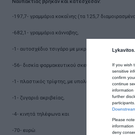
Ναυπακτίας βρήκαν και κατέσχεσαν:
-197,7- γραμμάρια κοκαΐνης (τα 125,7 διαμοιρασμέν
-682,1- γραμμάρια κάνναβης,
-1- αυτοσχέδιο τσιγάρο με μικροποσότητα κάνναβης
Lykavitos.
-56- δισκία φαρμακευτικού σκευάσματος,
If you wish 
sensitive in
confirm you
-1- πλαστικός τρίφτης, με υπολείμματα κάνναβης,
continue se
information 
further disc
-1- ζυγαριά ακριβείας,
participants
Downstream 
-4- κινητά τηλέφωνα και
Please note
information 
-70- ευρώ.
deny consent