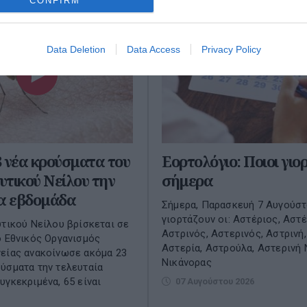
CONFIRM
Data Deletion
Data Access
Privacy Policy
 νέα κρούσματα του
Εορτολόγιο: Ποιοι γιο
Δυτικού Νείλου την
σήμερα
ία εβδομάδα
Σήμερα, Παρασκευή 7 Αυγούστ
γιορτάζουν οι: Αστέριος, Αστέ
υτικού Νείλου βρίσκεται σε
Αστρινός, Αστερινός, Αστρινή
ο Εθνικός Οργανισμός
Αστερία, Αστρούλα, Αστερινή 
είας ανακοίνωσε ακόμα 23
Νικάνορας
ύσματα την τελευταία
υγκεκριμένα, 65 είναι
07 Αυγούστου 2026