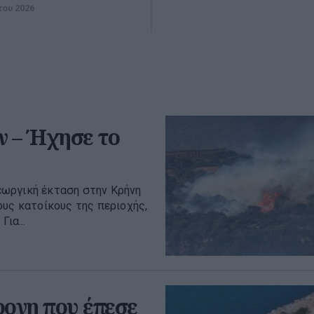
του 2026
 – Ήχησε το
εωργική έκταση στην Κρήνη
ους κατοίκους της περιοχής,
ια...
ρονη που έπεσε