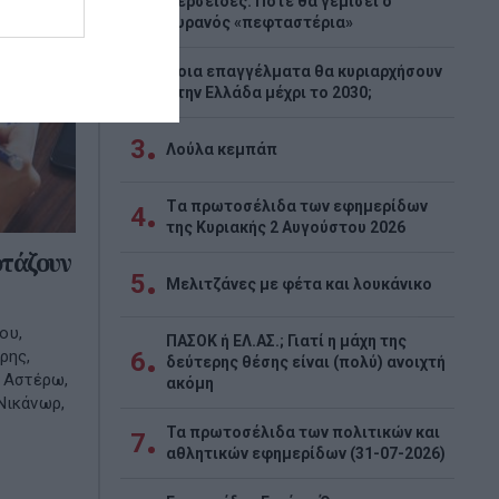
Περσείδες: Πότε θα γεμίσει ο
1
ουρανός «πεφταστέρια»
Ποια επαγγέλματα θα κυριαρχήσουν
2
στην Ελλάδα μέχρι το 2030;
3
Λούλα κεμπάπ
Tα πρωτοσέλιδα των εφημερίδων
4
της Κυριακής 2 Αυγούστου 2026
ρτάζουν
5
Μελιτζάνες με φέτα και λουκάνικο
ου,
ΠΑΣΟΚ ή ΕΛ.ΑΣ.; Γιατί η μάχη της
6
ρης,
δεύτερης θέσης είναι (πολύ) ανοιχτή
, Αστέρω,
ακόμη
Νικάνωρ,
Τα πρωτοσέλιδα των πολιτικών και
7
αθλητικών εφημερίδων (31-07-2026)