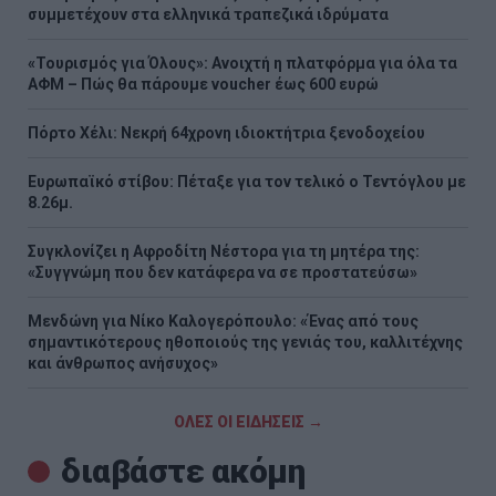
συμμετέχουν στα ελληνικά τραπεζικά ιδρύματα
«Τουρισμός για Όλους»: Ανοιχτή η πλατφόρμα για όλα τα
ΑΦΜ – Πώς θα πάρουμε voucher έως 600 ευρώ
Πόρτο Χέλι: Νεκρή 64χρονη ιδιοκτήτρια ξενοδοχείου
Ευρωπαϊκό στίβου: Πέταξε για τον τελικό ο Τεντόγλου με
8.26μ.
Συγκλονίζει η Αφροδίτη Νέστορα για τη μητέρα της:
«Συγγνώμη που δεν κατάφερα να σε προστατεύσω»
Μενδώνη για Νίκο Καλογερόπουλο: «Ένας από τους
σημαντικότερους ηθοποιούς της γενιάς του, καλλιτέχνης
και άνθρωπος ανήσυχος»
ΟΛΕΣ ΟΙ ΕΙΔΗΣΕΙΣ →
διαβάστε ακόμη