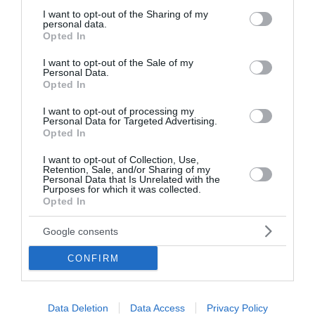
not limited to your visit or usage behaviour. You may click to
I want to opt-out of the Sharing of my
Φωτιά σε δασική έκταση στην
personal data.
grant or deny consent to Google and its third-party tags to
Opted In
Κόνιτσα
use your data for below specified purposes in below Google
consent section.
I want to opt-out of the Sale of my
Personal Data.
Πυρκαγιά ξέσπασε το πρωί της Δευτέρας σε δασική
Opted In
έκταση στη θέση «Κλέφτης», στην Κόνιτσα.
Κινητοποιήθηκαν 10 πυροσβέστες με 1 ομάδα
I want to opt-out of processing my
Personal Data for Targeted Advertising.
πεζοπόρου της 5ης ΕΜΟΔΕ και 1 ελικόπτερο.
Opted In
11:46 | 10 Αυγούστου 2026
Ελλάδα
I want to opt-out of Collection, Use,
Retention, Sale, and/or Sharing of my
Personal Data that Is Unrelated with the
Purposes for which it was collected.
Opted In
Google consents
CONFIRM
Data Deletion
Data Access
Privacy Policy