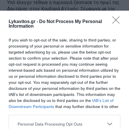
Υπό έλεγχο τέθηκε η πυρκαγιά ξέσπασε το πρωί της
Δευτέρας στον Κουβαρά Αττικής. Σύμφωνα με την
Πυροσβεστική, η φωτιά καίει χαμηλή βλάστηση στην
περιοχή Άγιος Στυλιανός κοντά σε οικισμό, ενώ
Lykavitos.gr -
Do Not Process My Personal
Information
απειλήθηκαν σπίτια. ...
08:19 | 10 Αυγούστου 2026
Ελλάδα
If you wish to opt-out of the sale, sharing to third parties, or
processing of your personal or sensitive information for
targeted advertising by us, please use the below opt-out
section to confirm your selection. Please note that after your
opt-out request is processed you may continue seeing
interest-based ads based on personal information utilized by
us or personal information disclosed to third parties prior to
your opt-out. You may separately opt-out of the further
disclosure of your personal information by third parties on the
IAB’s list of downstream participants. This information may
also be disclosed by us to third parties on the
IAB’s List of
Downstream Participants
that may further disclose it to other
third parties.
Please note that this website/app uses one or more Google
Personal Data Processing Opt Outs
services and may gather and store information including but