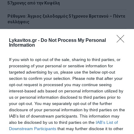
57χρονης από την Κυψέλη
Ρέθυμνο: Άγριος ξυλοδαρμός 51χρονου Βρετανού – Πέντε
συλλήψεις
Συρία: Πώς ένα ξεχασμένο σημειωματάριο οδήγησε στα
Lykavitos.gr -
Do Not Process My Personal
ίχνη αρχικατασκόπου του Άσαντ
Information
Λόττο: Τα αποτελέσματα της κλήρωσης του Σαββάτου
If you wish to opt-out of the sale, sharing to third parties, or
processing of your personal or sensitive information for
ΟΛΕΣ ΟΙ ΕΙΔΗΣΕΙΣ →
targeted advertising by us, please use the below opt-out
section to confirm your selection. Please note that after your
διαβάστε ακόμη
opt-out request is processed you may continue seeing
interest-based ads based on personal information utilized by
us or personal information disclosed to third parties prior to
your opt-out. You may separately opt-out of the further
disclosure of your personal information by third parties on the
IAB’s list of downstream participants. This information may
also be disclosed by us to third parties on the
IAB’s List of
Downstream Participants
that may further disclose it to other