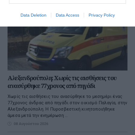
Data Deletion
Data Access
Privacy Policy
Αλεξανδρούπολη: Χωρίς τις αισθήσεις του
ανασύρθηκε 77χρονος από πηγάδι
Χωρίς τις αισθήσεις του ανασύρθηκε το μεσημέρι ένας
77χρονος άνδρας από πηγάδι στον οικισμό Παλαγία, στην
Αλεξανδρούπολη. Η Πυροσβεστική κινητοποιήθηκε
άμεσα μετά την ενημέρωση ...
08 Αυγούστου 2026