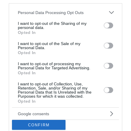
third parties.
Please note that this website/app uses one or more Google
Personal Data Processing Opt Outs
services and may gather and store information including but
not limited to your visit or usage behaviour. You may click to
I want to opt-out of the Sharing of my
personal data.
grant or deny consent to Google and its third-party tags to
Opted In
use your data for below specified purposes in below Google
consent section.
I want to opt-out of the Sale of my
Personal Data.
Χανιά: 17χρονη κατήγγειλε ότι 24χρονος την
Opted In
κλείδωσε σε σπίτι – Συνελήφθη για
I want to opt-out of processing my
ενδοοικογενειακή βία
Personal Data for Targeted Advertising.
Opted In
Στη σύλληψη ενός 24χρονου Παλαιστίνιου προχώρησε η
ΕΛΑΣ στο κέντρο της πόλης των Χανίων, στο πλαίσιο
I want to opt-out of Collection, Use,
Retention, Sale, and/or Sharing of my
καταγγελίας για ενδοοικογενειακή βία. Το περιστατικό
Personal Data that Is Unrelated with the
σημειώθηκε περίπου στις...
Purposes for which it was collected.
Opted In
09 Αυγούστου 2026
Google consents
CONFIRM