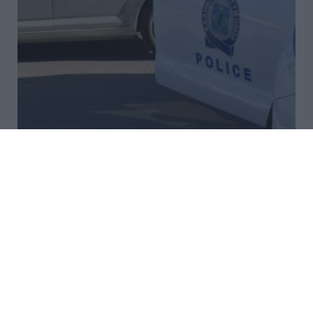
Ρέθυμνο: Άγριος ξυλοδαρμός
51χρονου Βρετανού – Πέντε
συλλήψεις
Στη σύλληψη πέντε νεαρών ανδρών προχώρησαν το
πρωί στελέχη της Λιμενικής Αρχής Ρεθύμνου, για
υπόθεση επικίνδυνης σωματικής βλάβης σε βάρος
51χρονου Βρετανού, μέσα στο εμπορικό λιμάνι της
πόλης. Οι συλληφθέντ...
23:06 | 08 Αυγούστου 2026
Ελλάδα