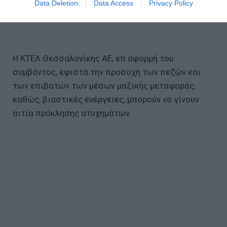
Data Deletion
Data Access
Privacy Policy
Η ΚΤΕΛ Θεσσαλονίκης ΑΕ, επ αφορμή του
συμβάντος, εφιστά την προσοχή των πεζών και
των επιβατών των μέσων μαζικής μεταφοράς,
καθώς, βιαστικές ενέργειες, μπορούν να γίνουν
αιτία πρόκλησης ατυχημάτων.