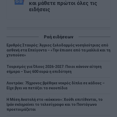
και μάθετε πρώτοι όλες τις
ειδήσεις
Ροή ειδήσεων
Ερυθρός Σταυρός: Άγριος ξυλοδαρμός νοσηλεύτριας από
ασθενή στα Επείγοντα – «Την έπιασε από τα μαλλιά και τη
χτυπούσε»
Τουρισμός για Όλους 2026-2027: Ποιοι κάνουν αίτηση
σήμερα – Έως 600 ευρώ η επιδότηση
Λουτράκι: 75χρονος βρέθηκε νεκρός δίπλα σε κάδους –
Είχε βγει να πετάξει τα σκουπίδια
Η Μέση Ανατολή στο «κόκκινο»: Χούθι επιτίθενται, το
Ιράν σκληραίνει το τελεσίγραφο και το Πεντάγωνο
προετοιμάζεται