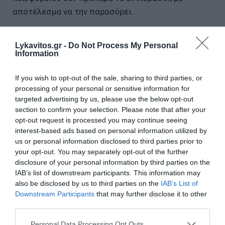
αποτέλεσμα να την παρασύρει.
Lykavitos.gr -
Do Not Process My Personal
Information
If you wish to opt-out of the sale, sharing to third parties, or
processing of your personal or sensitive information for
targeted advertising by us, please use the below opt-out
section to confirm your selection. Please note that after your
opt-out request is processed you may continue seeing
interest-based ads based on personal information utilized by
us or personal information disclosed to third parties prior to
your opt-out. You may separately opt-out of the further
disclosure of your personal information by third parties on the
IAB’s list of downstream participants. This information may
also be disclosed by us to third parties on the
IAB’s List of
Downstream Participants
that may further disclose it to other
third parties.
Αμέσως, το λεωφορείο ακινητοποιήθηκε, κλήθηκε
Please note that this website/app uses one or more Google
Personal Data Processing Opt Outs