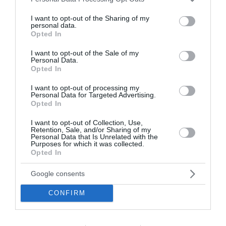
από τον οδηγό η Τροχαία, το ΕΚΑΒ και η Υπηρεσία
services and may gather and store information including but
Φροντίδας Ατυχημάτων της ΚΤΕΛ Θεσσαλονίκης
not limited to your visit or usage behaviour. You may click to
I want to opt-out of the Sharing of my
personal data.
ΑΕ.
grant or deny consent to Google and its third-party tags to
Opted In
use your data for below specified purposes in below Google
consent section.
I want to opt-out of the Sale of my
Η γυναίκα, η οποία υπέστη κάταγμα στο πόδι,
Personal Data.
διακομίσθηκε στο Νοσοκομείο Παπαγεωργίου
Opted In
όπου και νοσηλεύεται.
I want to opt-out of processing my
Personal Data for Targeted Advertising.
Opted In
I want to opt-out of Collection, Use,
Retention, Sale, and/or Sharing of my
Personal Data that Is Unrelated with the
Purposes for which it was collected.
Opted In
Google consents
CONFIRM