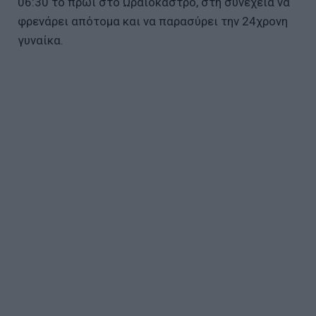
06:30 το πρωί στο Ωραιόκαστρο, στη συνέχεια να
φρενάρει απότομα και να παρασύρει την 24χρονη
γυναίκα.