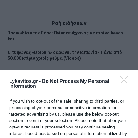
Ροή ειδήσεων
Τραγωδία στην Πάρο: Πνίγηκε 4χρονος σε πισίνα beach
bar
Ο τυφώνας «Dolphin» σαρώνει την Ιαπωνία - Πάνω από
50.000 κτίρια χωρίς ρεύμα (Videos)
Νέα αποχώρηση από το κόμμα της Μαρίας Καρυστιανού –
Τι καταγγέλλει ο Νίκος Μπρουτζάκης
Lykavitos.gr -
Do Not Process My Personal
Information
Φωτιά σε Αττική και Βοιωτία: Πώς έγινε η μεγάλη
επιχείρηση διάσωσης δια θαλάσσης
If you wish to opt-out of the sale, sharing to third parties, or
processing of your personal or sensitive information for
Πώς οι μακροχρόνια άνεργοι μπορούν να πάρουν σύνταξη
targeted advertising by us, please use the below opt-out
με δωρεάν ένσημα από την ΔΥΠΑ
section to confirm your selection. Please note that after your
opt-out request is processed you may continue seeing
Καστοριά: Νεκρή μεγάλη αρκούδα, πιθανόν από
interest-based ads based on personal information utilized by
πυροβολισμό