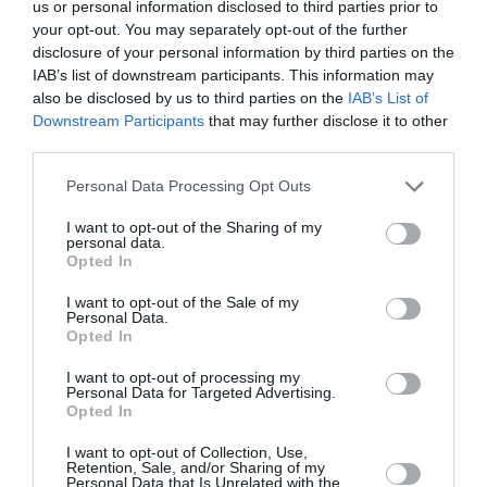
us or personal information disclosed to third parties prior to
your opt-out. You may separately opt-out of the further
Bloomberg: Η Τουρκία περιορίζει τη διέλευση πλοίων
disclosure of your personal information by third parties on the
προς τη Μαύρη Θάλασσα
IAB’s list of downstream participants. This information may
also be disclosed by us to third parties on the
IAB’s List of
Σκέρτσος για ΠΑΣΟΚ: Κανένα ουσιαστικό επιχείρημα για
Downstream Participants
that may further disclose it to other
την έκθεση του ΟΟΣΑ
third parties.
Φωτιά σε χαμηλή βλάστηση στην Ευκαρπία Κιλκίς
Please note that this website/app uses one or more Google
Personal Data Processing Opt Outs
services and may gather and store information including but
Τι αποκαλύπτει η «Daily Mail» για τη δολοφονία της
not limited to your visit or usage behaviour. You may click to
I want to opt-out of the Sharing of my
personal data.
38χρονης Βρετανίδας στην Κυψέλη
grant or deny consent to Google and its third-party tags to
Opted In
use your data for below specified purposes in below Google
consent section.
I want to opt-out of the Sale of my
ΟΛΕΣ ΟΙ ΕΙΔΗΣΕΙΣ →
Personal Data.
Opted In
διαβάστε ακόμη
I want to opt-out of processing my
Personal Data for Targeted Advertising.
Opted In
I want to opt-out of Collection, Use,
Retention, Sale, and/or Sharing of my
Personal Data that Is Unrelated with the