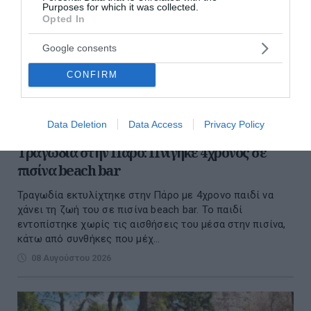
Purposes for which it was collected.
Opted In
Google consents
CONFIRM
Data Deletion
Data Access
Privacy Policy
Τραγωδία στην Πάρο: Πνίγηκε 4χρονος σε
πισίνα beach bar
Τραγωδία εκτυλίχτηκε στην Πάρο με 4χρονο παιδί να
χάνει τη ζωή του σε πισίνα beach bar. Το παιδί
εντοπίστηκε χωρίς τις αισθήσεις του μέσα στην πισίνα,
κάτω από συνθήκες που μέχ...
08 Αυγούστου 2026