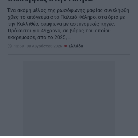
Ένα ακόμη μέλος της ρωσόφωνης μαφίας συνελήφθη
χθες το απόγευμα στο Παλαιό Φάληρο, στα όρια με
την Καλλιθέα, σύμφωνα με αστυνομικές πηγές.
Πρόκειται για 49χρονο, σε βάρος του οποίου
εκκρεμούσε, από το 2025, ...
13:59 | 08 Αυγούστου 2026
Ελλάδα