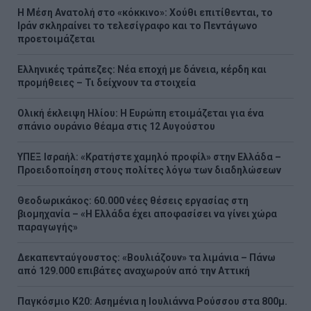
Η Μέση Ανατολή στο «κόκκινο»: Χούθι επιτίθενται, το
Ιράν σκληραίνει το τελεσίγραφο και το Πεντάγωνο
προετοιμάζεται
Ελληνικές τράπεζες: Νέα εποχή με δάνεια, κέρδη και
προμήθειες – Τι δείχνουν τα στοιχεία
Ολική έκλειψη Ηλίου: Η Ευρώπη ετοιμάζεται για ένα
σπάνιο ουράνιο θέαμα στις 12 Αυγούστου
ΥΠΕΞ Ισραήλ: «Κρατήστε χαμηλό προφίλ» στην Ελλάδα –
Προειδοποίηση στους πολίτες λόγω των διαδηλώσεων
Θεοδωρικάκος: 60.000 νέες θέσεις εργασίας στη
βιομηχανία – «Η Ελλάδα έχει αποφασίσει να γίνει χώρα
παραγωγής»
Δεκαπενταύγουστος: «Βουλιάζουν» τα λιμάνια – Πάνω
από 129.000 επιβάτες αναχωρούν από την Αττική
Παγκόσμιο Κ20: Ασημένια η Ιουλιάννα Ρούσσου στα 800μ.