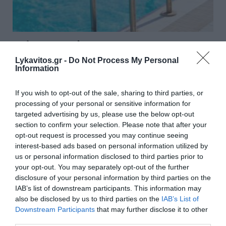
Πάρος: Πνίγηκε 4χρονος σε
πισίνα beach bar - Για
Lykavitos.gr -
Do Not Process My Personal
Information
ανθρωποκτονία από αμέλεια
κατηγορούνται οι γονείς και ο
If you wish to opt-out of the sale, sharing to third parties, or
processing of your personal or sensitive information for
ιδιοκτήτης
targeted advertising by us, please use the below opt-out
section to confirm your selection. Please note that after your
Τραγωδία εκτυλίχτηκε στην Πάρο με 4χρονο παιδί να
opt-out request is processed you may continue seeing
χάνει τη ζωή του σε πισίνα beach bar. Σύμφωνα με
interest-based ads based on personal information utilized by
πληροφορίες, έχουν προσαχθεί οι γονείς του παιδιού
us or personal information disclosed to third parties prior to
και ο ιδιοκτήτης του καταστήματος. Πληροφορίες
your opt-out. You may separately opt-out of the further
αναφέρουν ...
disclosure of your personal information by third parties on the
IAB’s list of downstream participants. This information may
19:33 | 08 Αυγούστου 2026
Ελλάδα
also be disclosed by us to third parties on the
IAB’s List of
Downstream Participants
that may further disclose it to other
third parties.