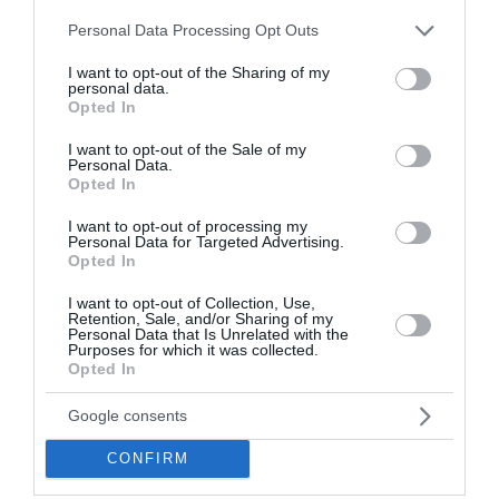
Please note that this website/app uses one or more Google
Personal Data Processing Opt Outs
services and may gather and store information including but
not limited to your visit or usage behaviour. You may click to
I want to opt-out of the Sharing of my
personal data.
grant or deny consent to Google and its third-party tags to
Opted In
use your data for below specified purposes in below Google
consent section.
I want to opt-out of the Sale of my
Personal Data.
Opted In
I want to opt-out of processing my
Personal Data for Targeted Advertising.
Opted In
I want to opt-out of Collection, Use,
Retention, Sale, and/or Sharing of my
Personal Data that Is Unrelated with the
Purposes for which it was collected.
Opted In
Google consents
CONFIRM