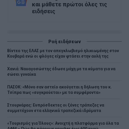
και μάθετε πρώτοι όλες τις
ειδήσεις
Ροή ειδήσεων
Βίντεο της ΕΛΑΣ με τον απεγκλωβισμό ηλικιωμένης στον
Κουβαρά ενώ οι φλόγες είχαν φτάσει στην αυλή της
Χανιά: Ναυαγοσώστης έδωσε μάχη με τα κύματα για να
σώσει γυναίκα
ΠΑΣΟΚ: «Μόνο σαν αστείο ακούγεται η δήλωση του κ.
Τσίπρα πως «συγκρούεται» με τα συμφέροντα»
Στουρνάρας: Ευπρόσδεκτες οι ξένες τράπεζες να
συμμετέχουν στα ελληνικά τραπεζικά ιδρύματα
«Τουρισμός για Όλους»: Ανοιχτή η πλατφόρμα για όλα τα
ΑΦΜ – Πώς θα πάρουμε voucher έως 600 ευρώ