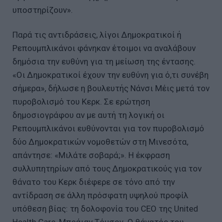
υποστηρίζουν».
Παρά τις αντιδράσεις, λίγοι Δημοκρατικοί ή
Ρεπουμπλικάνοι φάνηκαν έτοιμοι να αναλάβουν
δημόσια την ευθύνη για τη μείωση της έντασης.
«Οι Δημοκρατικοί έχουν την ευθύνη για ό,τι συνέβη
σήμερα», δήλωσε η βουλευτής Νάνσι Μέις μετά τον
πυροβολισμό του Κερκ. Σε ερώτηση
δημοσιογράφου αν με αυτή τη λογική οι
Ρεπουμπλικάνοι ευθύνονται για τον πυροβολισμό
δύο Δημοκρατικών νομοθετών στη Μινεσότα,
απάντησε: «Μιλάτε σοβαρά;». Η έκφραση
συλλυπητηρίων από τους Δημοκρατικούς για τον
θάνατο του Κερκ διέφερε σε τόνο από την
αντίδραση σε άλλη πρόσφατη υψηλού προφίλ
υπόθεση βίας: τη δολοφονία του CEO της United
Health Care, Μπράιαν Τόμσον. Ο θάνατός του