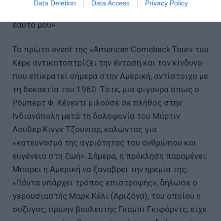
Data Deletion
Data Access
Privacy Policy
αγαπώ όλους τους γείτονές μου όπως αγαπώ τον
εαυτό μου».
Το πρώτο event της «American Comeback Tour» του
Κερκ αντικατοπτρίζει την ένταση και τον κίνδυνο
που επικρατεί σήμερα στην Αμερική, αντίστοιχο με
τη δεκαετία του 1960. Τότε, μια φιγούρα όπως ο
Ρόμπερτ Φ. Κένεντι μιλούσε σε πλήθος στην
Ινδιανάπολη μετά τη δολοφονία του Μάρτιν
Λούθερ Κινγκ Τζούνιορ, καλώντας για
«κατευνασμό της αγριότητας του ανθρώπου και
ευγένεια στη ζωή». Σήμερα, η πρόκληση παραμένει:
Μπορεί η Αμερική να ξαναβρεί την ηρεμία της;
«Πάντα υπάρχει τρόπος επιστροφής», δήλωσε ο
γερουσιαστής Μαρκ Κέλι (Αριζόνα), του οποίου η
σύζυγος, πρώην βουλευτής Γκάμπι Γκιφόρντς, είχε