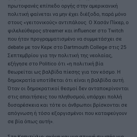
πρωτοφανές επίπεδο οργής στην αμερικανική
πολιτική φαίνεται να μην έχει διέξοδο, παρά μόνο
στους «γειτονικούς» αντιπάλους. Ο Χασάν Πίκερ, ο
φιλελεύθερος streamer και influencer στο Twitch
που ήταν προγραμματισμένο να συμμετάσχει σε
debate με τον Κερκ στο Dartmouth College στις 25
Σεπτεμβρίου για την πολιτική της νεολαίας,
εξήγησε στο Politico ότι «η πολιτική βία
θεωρείται ως βαλβίδα πίεσης για τον κόσμο. Η
δημοκρατία υποτίθεται ότι είναι η βαλβίδα αυτή.
Όταν οι δημοκρατικοί θεσμοί δεν ανταποκρίνονται
στις απαιτήσεις του πληθυσμού, υπάρχει πολλή
δυσαρέσκεια και τότε οι άνθρωποι βρίσκονται σε
απόγνωση ή τόσο εξοργισμένοι που καταφεύγουν
σε βία όπως αυτή».
Στο Καπιτώλιο, ακόμη και μια στιγμή σιωπής για