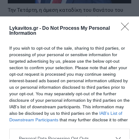
Την Τετάρτη, η άμεση καταδίκη του θανάτου του
Κερκ από πολλούς Δημοκρατικούς φάνηκε να
υποδηλώνει ότι ίσως η ένταση στην πολιτική
Lykavitos.gr -
Do Not Process My Personal
Information
σκηνή τούς έχει κάνει πιο προσεκτικούς. Στην
προεκλογική εκστρατεία, ορισμένοι υποψήφιοι
If you wish to opt-out of the sale, sharing to third parties, or
προσπάθησαν να μετριάσουν τη ρητορική. Ο
processing of your personal or sensitive information for
Αμπντούλ Ελ Σαγίντ, υποψήφιος Δημοκρατικός για
targeted advertising by us, please use the below opt-out
section to confirm your selection. Please note that after your
την έδρα της Γερουσίας στο Μίσιγκαν, δήλωσε ότι
opt-out request is processed you may continue seeing
«οι πολιτικές διαφωνίες λύνονται με λόγια και όχι
interest-based ads based on personal information utilized by
με βία στην Αμερική. Αυτό είναι το ουσιαστικό της
us or personal information disclosed to third parties prior to
δημοκρατίας». Τόνισε ότι ο Κερκ «άσκησε το
your opt-out. You may separately opt-out of the further
disclosure of your personal information by third parties on the
δικαίωμά του στην ελευθερία του λόγου όταν
IAB’s list of downstream participants. This information may
πυροβολήθηκε σήμερα το απόγευμα στη Γιούτα.
also be disclosed by us to third parties on the
IAB’s List of
Δεν υπάρχει χώρος για τέτοια βία στην Αμερική».
Downstream Participants
that may further disclose it to other
third parties.
Ο Δημοκρατικός υποψήφιος για τον δήμο της Νέας
Please note that this website/app uses one or more Google
Personal Data Processing Opt Outs