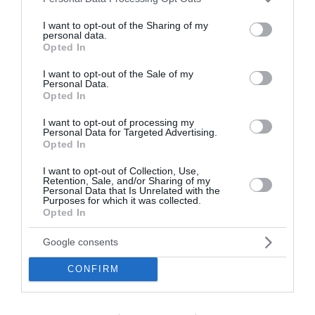
Υόρκης, Ζοχράν Μαμντάνι, καταδίκασε τη
services and may gather and store information including but
not limited to your visit or usage behaviour. You may click to
I want to opt-out of the Sharing of my
δολοφονία και μίλησε για μια «επιδημία από
personal data.
grant or deny consent to Google and its third-party tags to
ταλαιπωρία». «Είναι καθήκον όλων μας να
Opted In
use your data for below specified purposes in below Google
επισκευάσουμε τα ρήγματα στον κοινωνικό μας
consent section.
I want to opt-out of the Sale of my
ιστό και να κάνουμε το έθνος μας αντάξιο των
Personal Data.
Opted In
μεγαλύτερων ιδανικών του», τόνισε. Στο Σαν
Αντόνιο, ο Δημοκρατικός βουλευτής του Τέξας,
I want to opt-out of processing my
Personal Data for Targeted Advertising.
Τζέιμς Ταλάρικο, μετέτρεψε μια
Opted In
προγραμματισμένη εκδήλωση προεκλογικής
I want to opt-out of Collection, Use,
καμπάνιας μιλώντας για την πολιτική βία: «Η
Retention, Sale, and/or Sharing of my
Personal Data that Is Unrelated with the
πολιτική είναι σπασμένη, τα μέσα ενημέρωσης
Purposes for which it was collected.
Opted In
είναι σπασμένα, ακόμη και οι σχέσεις μεταξύ μας
μοιάζουν σπασμένες. Η πίστη μου -η πίστη που
Google consents
μοιραζόμουν με τον Κερκ- μου διδάσκει να αγαπώ
CONFIRM
τον πλησίον μου όπως τον εαυτό μου, όχι μόνο
τους γείτονες που μοιάζουν με εμένα ή
προσεύχονται ή ψηφίζουν όπως εγώ. Καλούμαι να