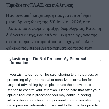
Έφοδοι της ΕΛ.ΑΣ. και συλλήψεις
Η αστυνομική επιχείρηση πραγματοποιήθηκε
ης
μεσημβρινές ώρες της 5
Ιουνίου 2026, στο
πλαίσιο αυτόφωρης πράξης δωροληψίας. Κατά τη
διάρκεια αυτής, ένα από τα μέλη της οργάνωσης
εντοπίστηκε να παραδίδει σε αρχηγικό μέλος
φάκελο που περιείχε το χρηματικό ποσό των
-3.000- ευρώ. Ακολούθησε η άμεση επέμβαση των
Lykavitos.gr -
Do Not Process My Personal
αστυνομικών, η σύλληψη των εμπλεκομένων και η
Information
διενέργεια ερευνών.
If you wish to opt-out of the sale, sharing to third parties, or
processing of your personal or sensitive information for
Από τις έρευνες που πραγματοποιήθηκαν σε
targeted advertising by us, please use the below opt-out
οικίες, γραφεία και στην κατοχή των
section to confirm your selection. Please note that after your
κατηγορουμένων, βρέθηκαν και κατασχέθηκαν
opt-out request is processed you may continue seeing
συνολικά:
interest-based ads based on personal information utilized by
us or personal information disclosed to third parties prior to