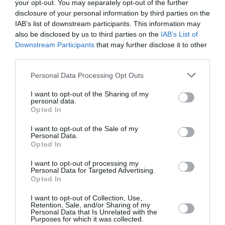
your opt-out. You may separately opt-out of the further
-334.895- ευρώ,
disclosure of your personal information by third parties on the
ηλεκτρονικοί υπολογιστές,
IAB’s list of downstream participants. This information may
also be disclosed by us to third parties on the
IAB’s List of
κινητά τηλέφωνα,
Downstream Participants
that may further disclose it to other
third parties.
εξωτερικός σκληρός δίσκος,
Please note that this website/app uses one or more Google
Personal Data Processing Opt Outs
ατζέντες,
services and may gather and store information including but
χειρόγραφες σημειώσεις,
not limited to your visit or usage behaviour. You may click to
I want to opt-out of the Sharing of my
personal data.
grant or deny consent to Google and its third-party tags to
Opted In
σύμβαση μίσθωσης θυρίδας θησαυροφυλακίου.
use your data for below specified purposes in below Google
consent section.
I want to opt-out of the Sale of my
Personal Data.
Οι συλληφθέντες οδηγούνται στην αρμόδια
Opted In
εισαγγελική Αρχή, η οποία τους ασκησε ποινική
δίωξη και τους παρέπεμψε στον Ανακριτή, ενώ η
I want to opt-out of processing my
Personal Data for Targeted Advertising.
έρευνα συνεχίζεται για την πλήρη αποτύπωση της
Opted In
έκτασης της εγκληματικής δραστηριότητας, τον
I want to opt-out of Collection, Use,
εντοπισμό τυχόν επιπλέον εμπλεκομένων και τη
Retention, Sale, and/or Sharing of my
Personal Data that Is Unrelated with the
διακρίβωση του συνολικού παράνομου
Purposes for which it was collected.