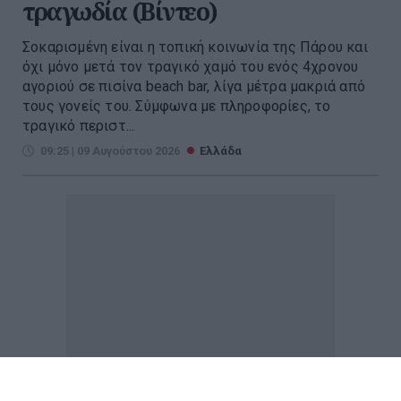
τραγωδία (Βίντεο)
Σοκαρισμένη είναι η τοπική κοινωνία της Πάρου και
όχι μόνο μετά τον τραγικό χαμό του ενός 4χρονου
αγοριού σε πισίνα beach bar, λίγα μέτρα μακριά από
τους γονείς του. Σύμφωνα με πληροφορίες, το
τραγικό περιστ...
09:25 | 09 Αυγούστου 2026
Ελλάδα