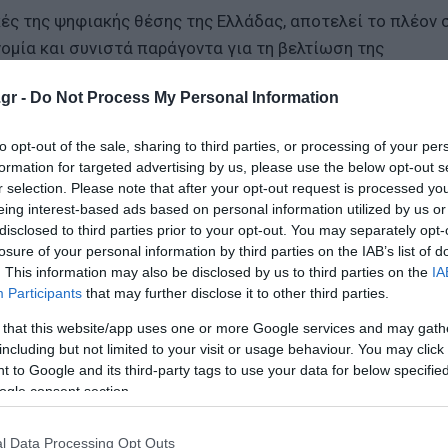
ές της ψηφιακής θέσης της Ελλάδας, αποτελεί το πλέον
νομία και συνιστά παράγοντα για τη βελτίωση της
ασχόλησης και προώθησης της βιώσιμης ανάπτυξης.
gr -
Do Not Process My Personal Information
με κάθε φορέα και οργανισμό, ώστε να ανοίξει με ασφάλε
to opt-out of the sale, sharing to third parties, or processing of your per
υργός Ψηφιακής Διακυβέρνησης και Τεχνητής Νοημοσύνη
formation for targeted advertising by us, please use the below opt-out s
r selection. Please note that after your opt-out request is processed y
eing interest-based ads based on personal information utilized by us or
 - Σε ποια σημεία θα μπουν κάμερες
disclosed to third parties prior to your opt-out. You may separately opt-
losure of your personal information by third parties on the IAB’s list of
ος υπάλληλος του ΔΕΔΔΗΕ
. This information may also be disclosed by us to third parties on the
IA
Participants
that may further disclose it to other third parties.
χή του Γαλατά Τροιζηνίας
 that this website/app uses one or more Google services and may gath
including but not limited to your visit or usage behaviour. You may click 
 to Google and its third-party tags to use your data for below specifi
ο Lykavitos.gr στο Google News
ogle consent section.
ώτοι όλες τις ειδήσεις
l Data Processing Opt Outs