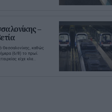
σαλονίκης –
βετία
ρό Θεσσαλονίκης, καθώς
μερα (6/8) το πρωί.
αιρείας είχε κλε...