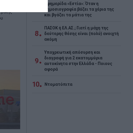
Εφημερίδα «Εστία»: Όταν η
χύει τη
7
δημοσιογραφία βάζει τα χέρια της
τρικής
και βγάζει τα μάτια της
ου
ΠΑΣΟΚ ή ΕΛ.ΑΣ.; Γιατί η μάχη της
8
δεύτερης θέσης είναι (πολύ) ανοιχτή
ακόμη
Υποχρεωτική απόσυρση και
διαγραφή για 2 εκατομμύρια
9
αυτοκίνητα στην Ελλάδα - Ποιους
αφορά
10
Ντοματόπιτα