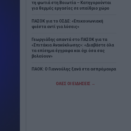
τη φωτιά στη Βοιωτία – Κατηγορούνται
για θερμές εργασίες σε υπαίθριο χώρο
ΠΑΣΟΚ για το ΟΣΔΕ: «Επικοινωνιακή
φιέστα αντί για λύσεις»
Γεωργιάδης απαντά στο ΠΑΣΟΚ για τα
«Σπιτάκια Ανακύκλωσης»: «Διαβάστε όλα
τα επίσημα έγγραφα και όχι όσα σας
βολεύουν»
ΠΑΟΚ: Ο Γιαννούλης ξανά στα ασπρόμαυρα
Σε εξέλιξη οι έλεγχοι στα πυρόπληκτα
ΟΛΕΣ ΟΙ ΕΙΔΗΣΕΙΣ →
κτίρια και η διαδικασία αποζημιώσεων
Επίσημο: Ο Μίλαν Βιτάλις στην ΑΕΚ με
συμβόλαιο έως το 2030
Μενδώνη: Αυτοψία στο φρούριο των
Αιγοσθένων μετά τη μεγάλη πυρκαγιά