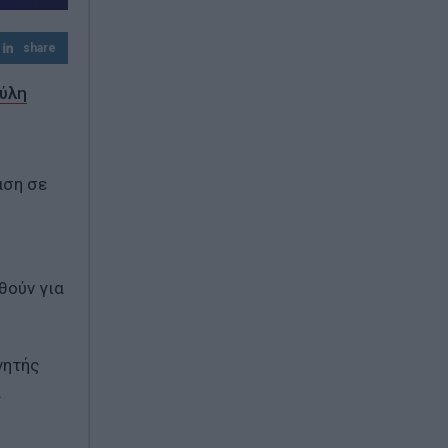
ΠΑΟΚ – Άντερλεχτ: Σέντρα στις 20:45 για
τον τρίτο προκριματικό του Europa
share
League
Πύλη
αση σε
θούν για
νητής
α