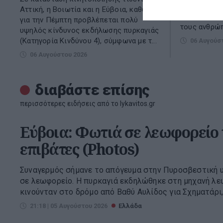
περιγράφουν
Αττική, η Βοιωτία και η Εύβοια, καθώς
Πόρτο Γερμε
για την Πέμπτη προβλέπεται πολύ
τους ανθρώπ
υψηλός κίνδυνος εκδήλωσης πυρκαγιάς
(Κατηγορία Κινδύνου 4), σύμφωνα με τ...
06 Αυγούσ
06 Αυγούστου 2026
διαβάστε επίσης
περισσότερες ειδήσεις από το lykavitos.gr
Εύβοια: Φωτιά σε λεωφορείο
επιβάτες (Photos)
Συναγερμός σήμανε το απόγευμα στην Πυροσβεστική υ
σε λεωφορείο. Η πυρκαγιά εκδηλώθηκε στη μηχανή λε
κινούνταν στο δρόμο από Βαθύ Αυλίδος για Σχηματάρι,
21:18 | 05 Αυγούστου 2026
Ελλάδα