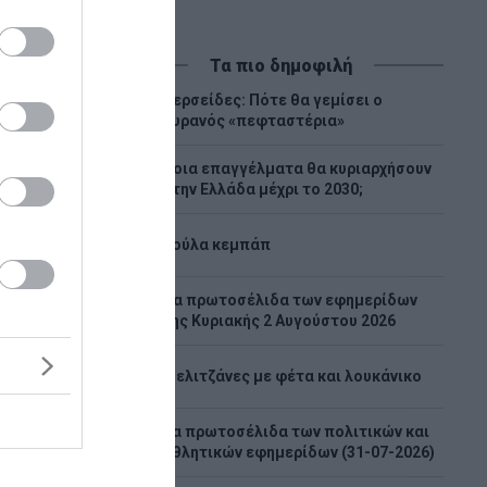
Τα πιο δημοφιλή
Περσείδες: Πότε θα γεμίσει ο
1
ουρανός «πεφταστέρια»
Ποια επαγγέλματα θα κυριαρχήσουν
2
στην Ελλάδα μέχρι το 2030;
3
Λούλα κεμπάπ
Tα πρωτοσέλιδα των εφημερίδων
4
της Κυριακής 2 Αυγούστου 2026
το
5
Μελιτζάνες με φέτα και λουκάνικο
ύπρου:
Τα πρωτοσέλιδα των πολιτικών και
6
ου
αθλητικών εφημερίδων (31-07-2026)
iam στη