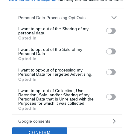
third parties.
ανεμογεννήτριες και βιομηχανικές ΑΠΕ σε
προστατευόμενες, αναδασωτέες και πυρόπληκτες
Please note that this website/app uses one or more Google
Personal Data Processing Opt Outs
περιοχές της Αττικής.
services and may gather and store information including but
10:13 | 08 Αυγούστου 2026
Ελλάδα
not limited to your visit or usage behaviour. You may click to
I want to opt-out of the Sharing of my
personal data.
grant or deny consent to Google and its third-party tags to
Opted In
use your data for below specified purposes in below Google
consent section.
I want to opt-out of the Sale of my
Personal Data.
Opted In
I want to opt-out of processing my
Personal Data for Targeted Advertising.
Opted In
I want to opt-out of Collection, Use,
Retention, Sale, and/or Sharing of my
Personal Data that Is Unrelated with the
Purposes for which it was collected.
Opted In
Google consents
CONFIRM