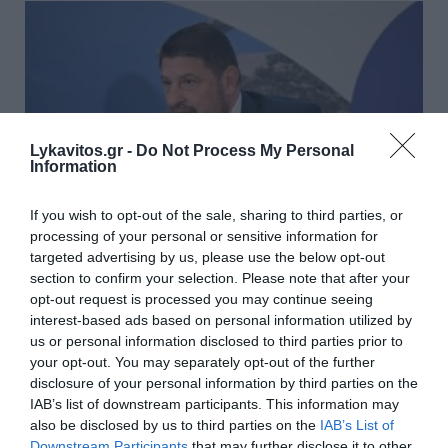
Lykavitos.gr -
Do Not Process My Personal
Information
If you wish to opt-out of the sale, sharing to third parties, or
processing of your personal or sensitive information for
targeted advertising by us, please use the below opt-out
section to confirm your selection. Please note that after your
opt-out request is processed you may continue seeing
Χαρδαλιάς: «Καμία
interest-based ads based on personal information utilized by
ανεμογεννήτρια σε καμένες και
us or personal information disclosed to third parties prior to
your opt-out. You may separately opt-out of the further
αναδασωτέες περιοχές της
disclosure of your personal information by third parties on the
Αττικής – Καμία ανοχή»
IAB’s list of downstream participants. This information may
also be disclosed by us to third parties on the
IAB’s List of
Κατηγορηματικός ο Νίκος Χαρδαλιάς: Καμία ΜΠΕ για
Downstream Participants
that may further disclose it to other