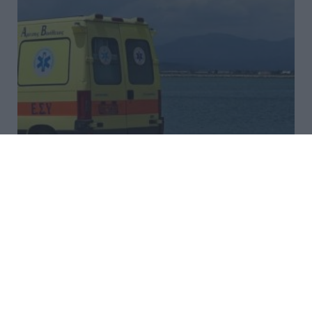
Τραγωδία στην Κρήτη: Μητέρα
έπεσε από βάρκα στα Μάλια και
πνίγηκε μπροστά σε τρία
ανήλικα παιδιά
Σε τραγωδία εξελίχθηκε η βόλτα με βάρκα σε