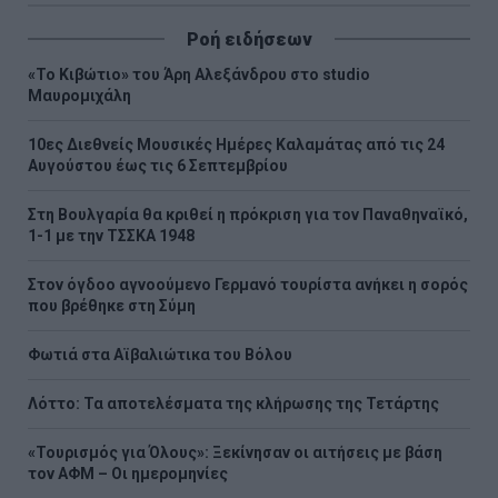
Ροή ειδήσεων
«Το Κιβώτιο» του Άρη Αλεξάνδρου στο studio
Μαυρομιχάλη
10ες Διεθνείς Μουσικές Ημέρες Καλαμάτας από τις 24
Αυγούστου έως τις 6 Σεπτεμβρίου
Στη Βουλγαρία θα κριθεί η πρόκριση για τον Παναθηναϊκό,
1-1 με την ΤΣΣΚΑ 1948
Στον όγδοο αγνοούμενο Γερμανό τουρίστα ανήκει η σορός
που βρέθηκε στη Σύμη
Φωτιά στα Αϊβαλιώτικα του Βόλου
Λόττο: Τα αποτελέσματα της κλήρωσης της Τετάρτης
«Τουρισμός για Όλους»: Ξεκίνησαν οι αιτήσεις με βάση
τον ΑΦΜ – Οι ημερομηνίες