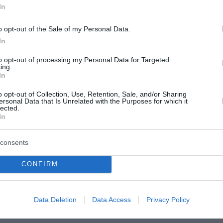
In
o opt-out of the Sale of my Personal Data.
In
to opt-out of processing my Personal Data for Targeted
ing.
In
o opt-out of Collection, Use, Retention, Sale, and/or Sharing
ersonal Data that Is Unrelated with the Purposes for which it
lected.
In
consents
ρει τα εξής:
CONFIRM
των οδών Ερεχθείου και Ν. Καλλισπέρη, εντός μίας ορθογών
Data Deletion
Data Access
Privacy Policy