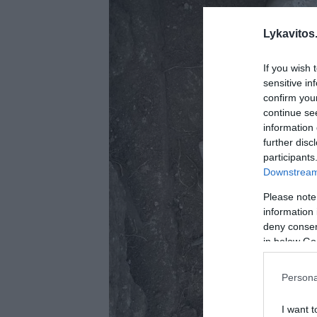
Lykavitos.
If you wish 
sensitive in
confirm you
continue se
information 
further disc
participants
Downstream 
Please note
information 
deny consent
in below Go
Persona
I want t