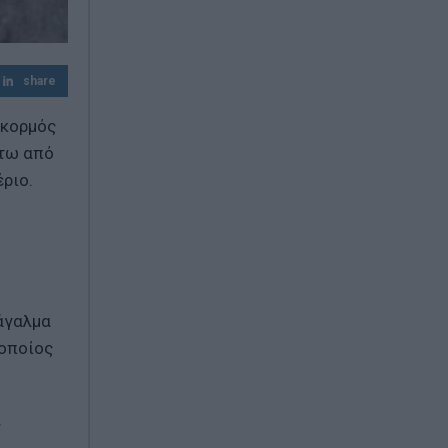
Πανσέληνος Αυγούστου: Ανοιχτά και με
ελεύθερη είσοδο μουσεία, αρχαιολογικοί
χώροι και μνημεία
share
 κορμός
άτω από
ριο.
 άγαλμα
 οποίος
ς