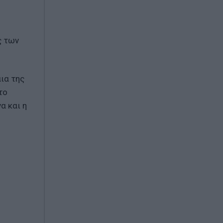
ς των
ια της
το
α και η