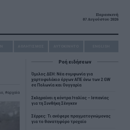
Παρασκευή
07 Αυγούστου 2026
ΗΝ
ΑΘΛΗΤΙΣΜΟΣ
AYTOKINHTO
ENGLISH
Ροή ειδήσεων
Όμιλος ΔΕΗ: Νέα συμφωνία για
χαρτοφυλάκιο έργων ΑΠΕ άνω των 2 GW
σε Πολωνία και Ουγγαρία
ιο
,
αρχαία
Σκληραίνει η κόντρα Ιταλίας – Ισπανίας
για τη Συνθήκη Σένγκεν
Σέρρες: Τι ανέφερε πραγματογνώμονας
για το θανατηφόρο τροχαίο