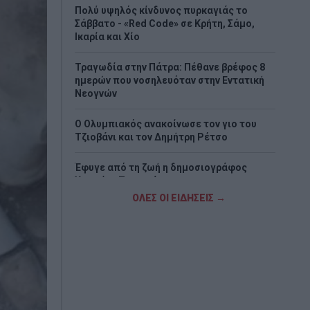
Πολύ υψηλός κίνδυνος πυρκαγιάς το
Σάββατο - «Red Code» σε Κρήτη, Σάμο,
Ικαρία και Χίο
Τραγωδία στην Πάτρα: Πέθανε βρέφος 8
ημερών που νοσηλευόταν στην Εντατική
Νεογνών
O Ολυμπιακός ανακοίνωσε τον γιο του
Τζιοβάνι και τον Δημήτρη Ρέτσο
Έφυγε από τη ζωή η δημοσιογράφος
Χριστίνα Πιτουρά
ΟΛΕΣ ΟΙ ΕΙΔΗΣΕΙΣ →
Τέλος ο Κωνσταντίνος Ζούλας από τον
ΣΚΑΪ
Νίκος Ρωμανός: «Η αντιπολίτευση
διαστρεβλώνει τα στοιχεία του ΟΟΣΑ – Το
διαθέσιμο εισόδημα των νοικοκυριών
αυξήθηκε 17,1% από το 2019»