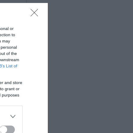
sonal or
ection to
ou may
 personal
out of the
 downstream
B’s List of
er and store
to grant or
ed purposes