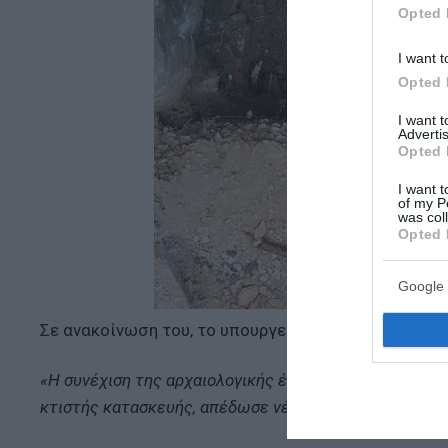
Opted 
I want t
Opted 
I want 
Advertis
Opted 
I want t
of my P
was col
Opted 
Google 
Σε ανακοίνωση του, το υπουργείο Πολιτισμού αναφέ
«Η συνέχιση της αρχαιολογικής έρευνας στη συμβολή 
κτιστής κατασκευής, απέδωσε νέα ευρήματα.