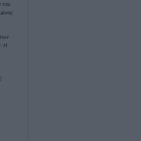
α του
ημένος
ήτων
. Η
ς