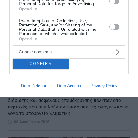
Personal Data for Targeted Advertising.
Opted In
I want to opt-out of Collection, Use,
Retention, Sale, and/or Sharing of my
Personal Data that Is Unrelated with the
Purposes for which it was collected.
Opted In
Google consents
CONFIRM
Φωτιά σε Αττική και Βοιωτία: Πώς έγινε η
μεγάλη επιχείρηση διάσωσης δια θαλάσσης
Data Deletion
Data Access
Privacy Policy
Για μια «ιδιαίτερα απαιτητική και σύνθετη επιχείρηση
διάσωσης και ασφαλούς απομάκρυνσης πολιτών από
περιοχές που απειλούνταν άμεσα από τις φλόγες» κάνει
λόγο το υπουργείο Κλιματική...
08 Αυγούστου 2026