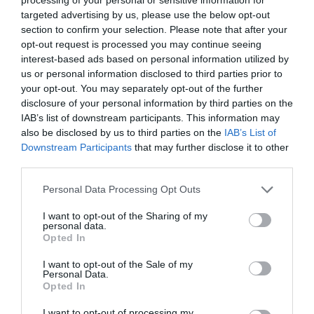
targeted advertising by us, please use the below opt-out
section to confirm your selection. Please note that after your
opt-out request is processed you may continue seeing
interest-based ads based on personal information utilized by
us or personal information disclosed to third parties prior to
your opt-out. You may separately opt-out of the further
disclosure of your personal information by third parties on the
Θρίλερ στον Λυκαβηττό: Σε 57χρονη γυναίκα
IAB’s list of downstream participants. This information may
που είχε εξαφανιστεί από την Κυψέλη ανήκει η
also be disclosed by us to third parties on the
IAB’s List of
σορός
Downstream Participants
that may further disclose it to other
third parties.
Μυστήριο καλύπτει τον εντοπισμό πτώματος σε σπηλιά
στον Λυκαβηττό. Η σορός ανήκει σε γυναίκα που είχε
Please note that this website/app uses one or more Google
Personal Data Processing Opt Outs
εξαφανιστεί από την Κυψέλη. Η Αστυνομία συνεχίζει τις
services and may gather and store information including but
έρευνες για να διαπιστώσ...
not limited to your visit or usage behaviour. You may click to
I want to opt-out of the Sharing of my
personal data.
grant or deny consent to Google and its third-party tags to
08 Αυγούστου 2026
Opted In
use your data for below specified purposes in below Google
consent section.
I want to opt-out of the Sale of my
Personal Data.
Opted In
I want to opt-out of processing my