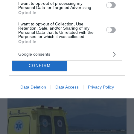
I want to opt-out of processing my
Personal Data for Targeted Advertising.
Opted In
I want to opt-out of Collection, Use,
Retention, Sale, and/or Sharing of my
Στον όγδοο αγνοούμενο Γερμανό τουρίστα
Personal Data that Is Unrelated with the
Purposes for which it was collected.
ανήκει η σορός που βρέθηκε στη Σύμη
Opted In
Στον όγδοο Γερμανό τουρίστα, τα ίχνη του οποίου
Google consents
αγνοούνταν από το απόγευμα της Κυριακής, ανήκει
τελικά η σορός που εντοπίστηκε τις πρωινές ώρες της
CONFIRM
Τετάρτης, στη θαλάσσια περιοχή δ...
05 Αυγούστου 2026
Data Deletion
Data Access
Privacy Policy