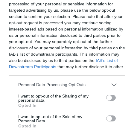
processing of your personal or sensitive information for
targeted advertising by us, please use the below opt-out
section to confirm your selection. Please note that after your
opt-out request is processed you may continue seeing
Εορτολόγιο: Ποιοι γιορτάζουν σήμερα
interest-based ads based on personal information utilized by
us or personal information disclosed to third parties prior to
Σήμερα, Πέμπτη 6 Αυγούστου, γιορτάζουν οι: Σωτήριος,
your opt-out. You may separately opt-out of the further
Σωτήρης, Σώτος, Σώτης, Σωτηρία, Σωτήρω, Σωτία
disclosure of your personal information by third parties on the
Ευμορφία, Μορφούλα
IAB’s list of downstream participants. This information may
also be disclosed by us to third parties on the
IAB’s List of
06 Αυγούστου 2026
Downstream Participants
that may further disclose it to other
third parties.
Please note that this website/app uses one or more Google
Personal Data Processing Opt Outs
services and may gather and store information including but
not limited to your visit or usage behaviour. You may click to
I want to opt-out of the Sharing of my
personal data.
grant or deny consent to Google and its third-party tags to
Opted In
use your data for below specified purposes in below Google
consent section.
I want to opt-out of the Sale of my
Personal Data.
Opted In