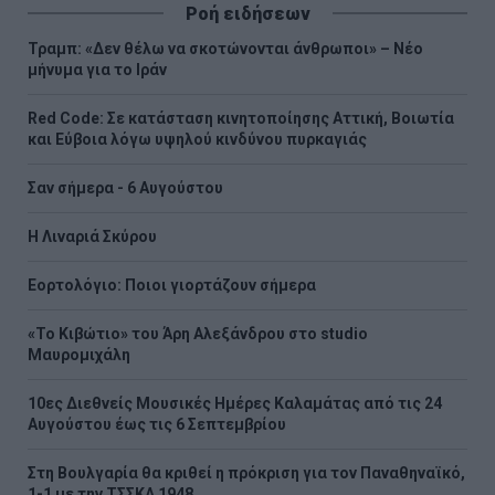
Ροή ειδήσεων
Τραμπ: «Δεν θέλω να σκοτώνονται άνθρωποι» – Νέο
μήνυμα για το Ιράν
Red Code: Σε κατάσταση κινητοποίησης Αττική, Βοιωτία
και Εύβοια λόγω υψηλού κινδύνου πυρκαγιάς
Σαν σήμερα - 6 Αυγούστου
H Λιναριά Σκύρου
Εορτολόγιο: Ποιοι γιορτάζουν σήμερα
«Το Κιβώτιο» του Άρη Αλεξάνδρου στο studio
Μαυρομιχάλη
10ες Διεθνείς Μουσικές Ημέρες Καλαμάτας από τις 24
Αυγούστου έως τις 6 Σεπτεμβρίου
Στη Βουλγαρία θα κριθεί η πρόκριση για τον Παναθηναϊκό,
1-1 με την ΤΣΣΚΑ 1948