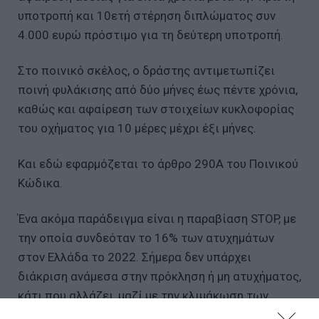
υποτροπή και 10ετή στέρηση διπλώματος συν
4.000 ευρώ πρόστιμο για τη δεύτερη υποτροπή.
Στο ποινικό σκέλος, ο δράστης αντιμετωπίζει
ποινή φυλάκισης από δύο μήνες έως πέντε χρόνια,
καθώς και αφαίρεση των στοιχείων κυκλοφορίας
του οχήματος για 10 μέρες μέχρι έξι μήνες.
Και εδώ εφαρμόζεται το άρθρο 290Α του Ποινικού
Κώδικα.
Ένα ακόμα παράδειγμα είναι η παραβίαση STOP, με
την οποία συνδεόταν το 16% των ατυχημάτων
στον Ελλάδα το 2022. Σήμερα δεν υπάρχει
διάκριση ανάμεσα στην πρόκληση ή μη ατυχήματος,
κάτι που αλλάζει, μαζί με την κλιμάκωση των
ποινών για τους κατά συρροήν παραβάτες.