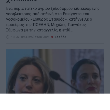
Ένα περιστατικό άγριου ξυλοδαρμού ειδικευόμενης
νοσηλεύτριας από ασθενή στα Επείγοντα του
νοσοκομείου «Ερυθρός Σταυρός», κατήγγειλε ο
πρόεδρος της ΠΟΕΔΗΝ, Μιχάλης Γιαννάκος.
Σύμφωνα με την καταγγελία, η επίθ...
13:25 | 09 Αυγούστου 2026
Ελλάδα