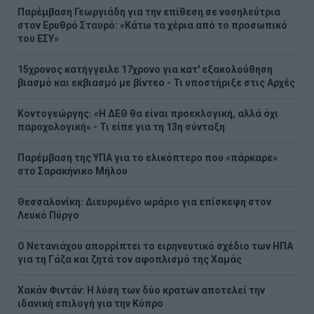
Παρέμβαση Γεωργιάδη για την επίθεση σε νοσηλεύτρια
στον Ερυθρό Σταυρό: «Κάτω τα χέρια από το προσωπικό
του ΕΣΥ»
15χρονος κατήγγειλε 17χρονο για κατ' εξακολούθηση
βιασμό και εκβιασμό με βίντεο - Τι υποστήριξε στις Αρχές
Κοντογεώργης: «Η ΔΕΘ θα είναι προεκλογική, αλλά όχι
παροχολογική» - Τι είπε για τη 13η σύνταξη
Παρέμβαση της ΥΠΑ για το ελικόπτερο που «πάρκαρε»
στο Σαρακήνικο Μήλου
Θεσσαλονίκη: Διευρυμένο ωράριο για επίσκεψη στον
Λευκό Πύργο
Ο Νετανιάχου απορρίπτει το ειρηνευτικό σχέδιο των ΗΠΑ
για τη Γάζα και ζητά τον αφοπλισμό της Χαμάς
Χακάν Φιντάν: Η λύση των δύο κρατών αποτελεί την
ιδανική επιλογή για την Κύπρο