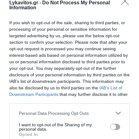
Lykavitos.gr -
Do Not Process My Personal
Information
Χωρίς την πρόκληση ατυχήματος, η πρώτη
παράβαση συνοδεύεται από πρόστιμο 350 ευρώ
If you wish to opt-out of the sale, sharing to third parties, or
processing of your personal or sensitive information for
και αφαίρεση άδειας για 30 ημέρες. Για όσους
targeted advertising by us, please use the below opt-out
επαναλάβουν την παράβαση το πρόστιμο
section to confirm your selection. Please note that after your
σκαρφαλώνει στα 1.000 ευρώ και η απώλεια του
opt-out request is processed you may continue seeing
διπλώματος επεκτείνεται στις 180 ημέρες. Η
interest-based ads based on personal information utilized by
us or personal information disclosed to third parties prior to
δεύτερη υποτροπή σημαίνει 2.000 ευρώ πρόστιμο.
your opt-out. You may separately opt-out of the further
disclosure of your personal information by third parties on the
Σε περίπτωση πρόκλησης ατυχήματος η πρώτη
IAB’s list of downstream participants. This information may
ποινή είναι 700 ευρώ πρόστιμο και στέρηση
also be disclosed by us to third parties on the
IAB’s List of
Downstream Participants
that may further disclose it to other
άδειας για 60 ημέρες, τυχόν υποτροπή οδηγεί σε
third parties.
πρόστιμο 2.000 ευρώ και αφαίρεση άδειας για
Please note that this website/app uses one or more Google
τέσσερα έτη. Νέα υποτροπή επισύρει 4.000 ευρώ
Personal Data Processing Opt Outs
services and may gather and store information including but
πρόστιμο, αλλά και ο δράστης χάνει το δίπλωμά
not limited to your visit or usage behaviour. You may click to
I want to opt-out of the Sharing of my
του για μια 8ετία. Και εδώ ισχύουν οι ποινές του
personal data.
grant or deny consent to Google and its third-party tags to
Opted In
άρθρου 290Α του Ποινικού Κώδικα.
use your data for below specified purposes in below Google