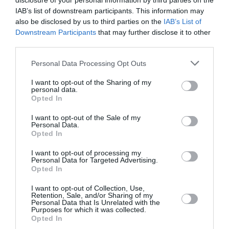
disclosure of your personal information by third parties on the
IAB’s list of downstream participants. This information may
also be disclosed by us to third parties on the
IAB’s List of
Downstream Participants
that may further disclose it to other
third parties.
Please note that this website/app uses one or more Google
Personal Data Processing Opt Outs
Ρέθυμνο: Άγριος ξυλοδαρμός 51χρονου
services and may gather and store information including but
not limited to your visit or usage behaviour. You may click to
I want to opt-out of the Sharing of my
Βρετανού – Πέντε συλλήψεις
personal data.
grant or deny consent to Google and its third-party tags to
Opted In
use your data for below specified purposes in below Google
Στη σύλληψη πέντε νεαρών ανδρών προχώρησαν το πρωί
consent section.
στελέχη της Λιμενικής Αρχής Ρεθύμνου, για υπόθεση
I want to opt-out of the Sale of my
Personal Data.
επικίνδυνης σωματικής βλάβης σε βάρος 51χρονου
Opted In
Βρετανού, μέσα στο εμπορικό λιμά...
08 Αυγούστου 2026
I want to opt-out of processing my
Personal Data for Targeted Advertising.
Opted In
I want to opt-out of Collection, Use,
Retention, Sale, and/or Sharing of my
Personal Data that Is Unrelated with the
Purposes for which it was collected.
Opted In