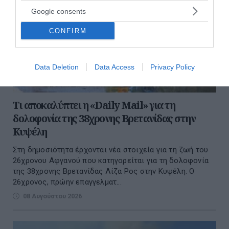
Google consents
CONFIRM
Data Deletion
Data Access
Privacy Policy
Τι αποκαλύπτει η «Daily Mail» για τη
δολοφονία της 38χρονης Βρετανίδας στην
Κυψέλη
Στη δημοσιότητα έρχονται νέα στοιχεία για τη ζωή του
26χρονου Αφγανού που κατηγορείται για τη δολοφονία
της 38χρονης Βρετανίδας Λίζα Ρος στην Κυψέλη. Ο
26χρονος, πρώην επαγγελματ...
08 Αυγούστου 2026