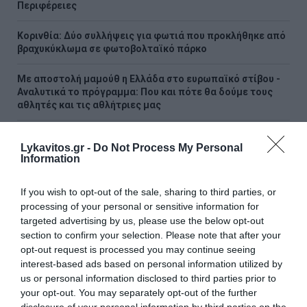
Περιφέρειες
Κορινθία: Δύο συλλήψεις για φωτιά που προκλήθηκε από
βραχυκύκλωμα σε φωτοβολταϊκό πάρκο
Με αποστολή μαμούθ η Ελλάδα στο ευρωπαϊκό στίβου -
Αναλυτικά το πρόγραμμα: Που και πότε θα δούμε τους
αθλητές και τις αθλήτριες μας
ΟΛΕΣ ΟΙ ΕΙΔΗΣΕΙΣ →
Lykavitos.gr -
Do Not Process My Personal
Information
διαβάστε ακόμη
If you wish to opt-out of the sale, sharing to third parties, or
processing of your personal or sensitive information for
targeted advertising by us, please use the below opt-out
section to confirm your selection. Please note that after your
opt-out request is processed you may continue seeing
interest-based ads based on personal information utilized by
us or personal information disclosed to third parties prior to
your opt-out. You may separately opt-out of the further