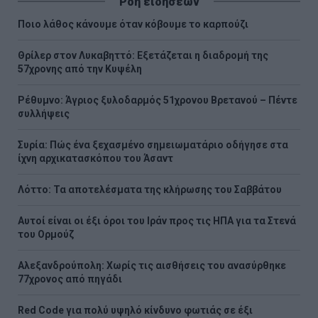
Ροή ειδήσεων
Ποιο λάθος κάνουμε όταν κόβουμε το καρπούζι
Θρίλερ στον Λυκαβηττό: Εξετάζεται η διαδρομή της
57χρονης από την Κυψέλη
Ρέθυμνο: Άγριος ξυλοδαρμός 51χρονου Βρετανού – Πέντε
συλλήψεις
Συρία: Πώς ένα ξεχασμένο σημειωματάριο οδήγησε στα
ίχνη αρχικατασκόπου του Άσαντ
Λόττο: Τα αποτελέσματα της κλήρωσης του Σαββάτου
Αυτοί είναι οι έξι όροι του Ιράν προς τις ΗΠΑ για τα Στενά
του Ορμούζ
Αλεξανδρούπολη: Χωρίς τις αισθήσεις του ανασύρθηκε
77χρονος από πηγάδι
Red Code για πολύ υψηλό κίνδυνο φωτιάς σε έξι