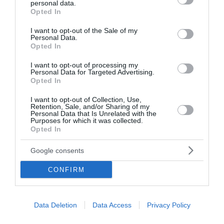
καταγγελίας για ενδοοικογενειακή βία. Το περιστατικό
personal data.
grant or deny consent to Google and its third-party tags to
Opted In
σημειώθηκε περίπου στις...
use your data for below specified purposes in below Google
09 Αυγούστου 2026
consent section.
I want to opt-out of the Sale of my
Personal Data.
Opted In
I want to opt-out of processing my
Personal Data for Targeted Advertising.
Opted In
I want to opt-out of Collection, Use,
Retention, Sale, and/or Sharing of my
Personal Data that Is Unrelated with the
Purposes for which it was collected.
Opted In
Google consents
CONFIRM
Σαν σήμερα - 9 Αυγούστου
Data Deletion
Data Access
Privacy Policy
Γεγονότα 1173: Πίζα, Ιταλία. Αρχίζει να χτίζεται το