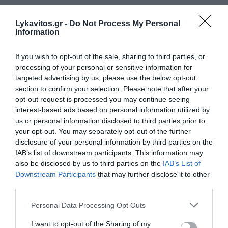
Lykavitos.gr -
Do Not Process My Personal
Information
If you wish to opt-out of the sale, sharing to third parties, or
processing of your personal or sensitive information for
targeted advertising by us, please use the below opt-out
section to confirm your selection. Please note that after your
opt-out request is processed you may continue seeing
interest-based ads based on personal information utilized by
us or personal information disclosed to third parties prior to
your opt-out. You may separately opt-out of the further
disclosure of your personal information by third parties on the
IAB’s list of downstream participants. This information may
Χανιά: 17χρονη κατήγγειλε ότι 24χρονος την
also be disclosed by us to third parties on the
IAB’s List of
Downstream Participants
that may further disclose it to other
κλείδωσε σε σπίτι – Συνελήφθη για
third parties.
ενδοοικογενειακή βία
Please note that this website/app uses one or more Google
Personal Data Processing Opt Outs
Στη σύλληψη ενός 24χρονου Παλαιστίνιου προχώρησε η
services and may gather and store information including but
ΕΛΑΣ στο κέντρο της πόλης των Χανίων, στο πλαίσιο
not limited to your visit or usage behaviour. You may click to
I want to opt-out of the Sharing of my