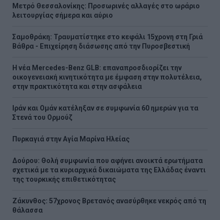
Μετρό Θεσσαλονίκης: Προσωρινές αλλαγές στο ωράριο
λειτουργίας σήμερα και αύριο
Σαμοθράκη: Τραυματίστηκε στο κεφάλι 15χρονη στη Γριά
Βάθρα - Επιχείρηση διάσωσης από την Πυροσβεστική
Η νέα Mercedes-Benz GLB: επαναπροσδιορίζει την
οικογενειακή κινητικότητα με έμφαση στην πολυτέλεια,
στην πρακτικότητα και στην ασφάλεια
Ιράν και Ομάν κατέληξαν σε συμφωνία 60 ημερών για τα
Στενά του Ορμούζ
Πυρκαγιά στην Aγία Μαρίνα Ηλείας
Δούρου: Θολή συμφωνία που αφήνει ανοικτά ερωτήματα
σχετικά με τα κυριαρχικά δικαιώματα της Ελλάδας έναντι
της τουρκικής επιθετικότητας
Ζάκυνθος: 57χρονος Βρετανός ανασύρθηκε νεκρός από τη
θάλασσα