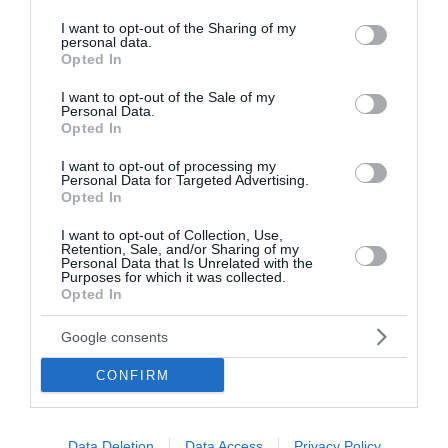
services and may gather and store information including but
not limited to your visit or usage behaviour. You may click to
I want to opt-out of the Sharing of my
personal data.
grant or deny consent to Google and its third-party tags to
Opted In
use your data for below specified purposes in below Google
consent section.
I want to opt-out of the Sale of my
Personal Data.
Opted In
I want to opt-out of processing my
Personal Data for Targeted Advertising.
Opted In
I want to opt-out of Collection, Use,
Retention, Sale, and/or Sharing of my
Personal Data that Is Unrelated with the
Purposes for which it was collected.
Opted In
Google consents
CONFIRM
Data Deletion
Data Access
Privacy Policy