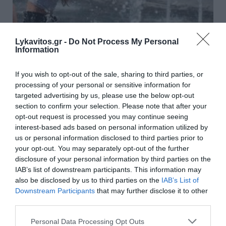
Lykavitos.gr -
Do Not Process My Personal
Information
Καιρός: Ανεβαίνει η
If you wish to opt-out of the sale, sharing to third parties, or
θερμοκρασία – Έρχεται τριήμερο
processing of your personal or sensitive information for
targeted advertising by us, please use the below opt-out
ζέστης με 40άρια από το Σάββατο
section to confirm your selection. Please note that after your
opt-out request is processed you may continue seeing
Αισθητή άνοδο θα παρουσιάσει η θερμοκρασία από
interest-based ads based on personal information utilized by
σήμερα, ενώ από το Σάββατο έως και τη Δευτέρα
us or personal information disclosed to third parties prior to
αναμένεται νέο τριήμερο έντονης ζέστης, με τον
your opt-out. You may separately opt-out of the further
υδράργυρο να αγγίζει τοπικά ακόμη και τους 40
disclosure of your personal information by third parties on the
βαθμούς Κελσίου. Την ίδι...
IAB’s list of downstream participants. This information may
also be disclosed by us to third parties on the
IAB’s List of
11:30 | 06 Αυγούστου 2026
Ελλάδα
Downstream Participants
that may further disclose it to other
third parties.
Please note that this website/app uses one or more Google
Personal Data Processing Opt Outs