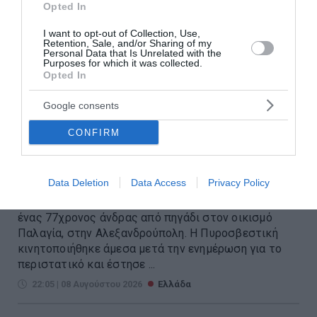
Opted In
I want to opt-out of Collection, Use,
Retention, Sale, and/or Sharing of my
Personal Data that Is Unrelated with the
Purposes for which it was collected.
Opted In
Google consents
Αλεξανδρούπολη: Χωρίς τις
CONFIRM
αισθήσεις του ανασύρθηκε
77χρονος από πηγάδι
Data Deletion
Data Access
Privacy Policy
Χωρίς τις αισθήσεις του ανασύρθηκε το μεσημέρι
ένας 77χρονος άνδρας από πηγάδι στον οικισμό
Παλαγία, στην Αλεξανδρούπολη. Η Πυροσβεστική
κινητοποιήθηκε άμεσα μετά την ενημέρωση για το
περιστατικό και έστησε ...
22:05 | 08 Αυγούστου 2026
Ελλάδα