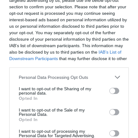
targeted advertising by us, please use the below opt-out
section to confirm your selection. Please note that after your
Δύο συλλήψεις για διακίνηση
opt-out request is processed you may continue seeing
interest-based ads based on personal information utilized by
μεταναστών σε Έβρο και Ροδόπη
us or personal information disclosed to third parties prior to
- Μετέφεραν συνολικά 15 άτομα
your opt-out. You may separately opt-out of the further
disclosure of your personal information by third parties on the
IAB’s list of downstream participants. This information may
Διακινητές φέρονται να είναι δύο αλλοδαποί που
also be disclosed by us to third parties on the
IAB’s List of
συνελήφθησαν χθες, Σάββατο 8 Αυγούστου σε
Downstream Participants
that may further disclose it to other
περιοχές του Έβρου και της Ροδόπης. Σύμφωνα με
third parties.
την αστυνομία, προωθούσαν σε δύο διαφορετικές
περιπτώσεις στο εσωτερικό τη...
Please note that this website/app uses one or more Google
Personal Data Processing Opt Outs
services and may gather and store information including but
14:10 | 09 Αυγούστου 2026
Ελλάδα
not limited to your visit or usage behaviour. You may click to
I want to opt-out of the Sharing of my
personal data.
grant or deny consent to Google and its third-party tags to
Opted In
use your data for below specified purposes in below Google
consent section.
I want to opt-out of the Sale of my
Personal Data.
Opted In
I want to opt-out of processing my
Personal Data for Targeted Advertising.