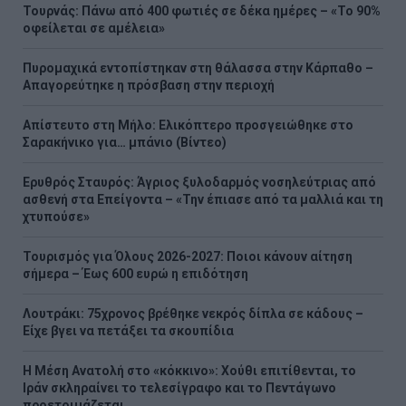
Τουρνάς: Πάνω από 400 φωτιές σε δέκα ημέρες – «Το 90%
οφείλεται σε αμέλεια»
Πυρομαχικά εντοπίστηκαν στη θάλασσα στην Κάρπαθο –
Απαγορεύτηκε η πρόσβαση στην περιοχή
Απίστευτο στη Μήλο: Ελικόπτερο προσγειώθηκε στο
Σαρακήνικο για… μπάνιο (Βίντεο)
Ερυθρός Σταυρός: Άγριος ξυλοδαρμός νοσηλεύτριας από
ασθενή στα Επείγοντα – «Την έπιασε από τα μαλλιά και τη
χτυπούσε»
Τουρισμός για Όλους 2026-2027: Ποιοι κάνουν αίτηση
σήμερα – Έως 600 ευρώ η επιδότηση
Λουτράκι: 75χρονος βρέθηκε νεκρός δίπλα σε κάδους –
Είχε βγει να πετάξει τα σκουπίδια
Η Μέση Ανατολή στο «κόκκινο»: Χούθι επιτίθενται, το
Ιράν σκληραίνει το τελεσίγραφο και το Πεντάγωνο
προετοιμάζεται