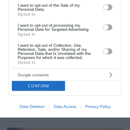
consent section.
I want to opt-out of the Sale of my
Personal Data.
Opted In
I want to opt-out of processing my
Personal Data for Targeted Advertising.
Opted In
I want to opt-out of Collection, Use,
Retention, Sale, and/or Sharing of my
Personal Data that Is Unrelated with the
Purposes for which it was collected.
Opted In
Marfin: Κλιμάκιο της ΕΛ.ΑΣ. σήμερα
Google consents
παραλαμβάνει τη 46χρονη από τη Βρετανία
CONFIRM
Στην Ελλάδα επιστρέφει σήμερα, Πέμπτη, η 46χρονη που
κατηγορείται για συμμετοχή στον φονικό εμπρησμό του
υποκαταστήματος της Marfin στη Σταδίου, στις 5 Μαΐου
2010, μετά την ολοκλήρ...
Data Deletion
Data Access
Privacy Policy
06 Αυγούστου 2026