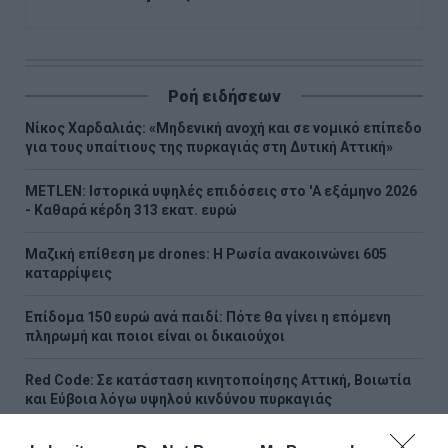
Ροή ειδήσεων
Νίκος Χαρδαλιάς: «Μηδενική ανοχή και σε νομικό επίπεδο
για τους υπαίτιους της πυρκαγιάς στη Δυτική Αττική»
METLEN: Iστορικά υψηλές επιδόσεις στο 'A εξάμηνο 2026
- Kαθαρά κέρδη 313 εκατ. ευρώ
Μαζική επίθεση με drones: Η Ρωσία ανακοινώνει 605
καταρρίψεις
Επίδομα 150 ευρώ ανά παιδί: Πότε θα γίνει η επόμενη
πληρωμή και ποιοι είναι οι δικαιούχοι
Red Code: Σε κατάσταση κινητοποίησης Αττική, Βοιωτία
και Εύβοια λόγω υψηλού κινδύνου πυρκαγιάς
Γαλλική «ασπίδα» για το καλώδιο Ελλάδας – Κύπρου: Πώς