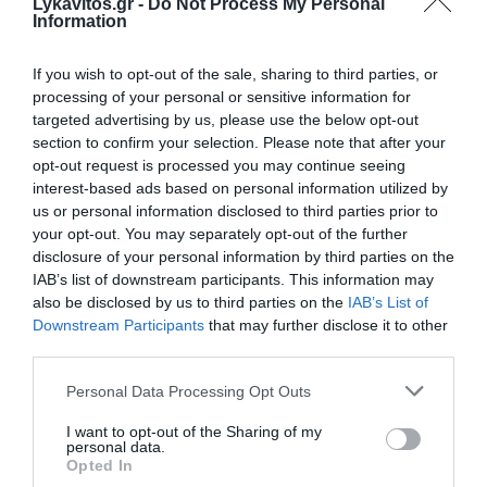
Lykavitos.gr -
Do Not Process My Personal
επιχειρείται η επανεκκίνηση του έργου
Information
Κατσαφάδος: «1.000 ευρώ ανά τετραγωνικό θα δώσουμε
If you wish to opt-out of the sale, sharing to third parties, or
για να ξαναχτιστούν τα σπίτια»
processing of your personal or sensitive information for
targeted advertising by us, please use the below opt-out
ΕΟΔΥ: Στα 65 τα κρούσματα του ιού του Δυτικού Νείλου –
section to confirm your selection. Please note that after your
Έξι θάνατοι στην Ελλάδα
opt-out request is processed you may continue seeing
interest-based ads based on personal information utilized by
Αυγερινός: «Η δημοκρατία ανήκει στα μέλη ενός
us or personal information disclosed to third parties prior to
κινήματος και όχι στις προσωπικές φιλοδοξίες»
your opt-out. You may separately opt-out of the further
disclosure of your personal information by third parties on the
Πατάτες γεμιστές με σπανάκι
IAB’s list of downstream participants. This information may
also be disclosed by us to third parties on the
IAB’s List of
Downstream Participants
that may further disclose it to other
ΟΛΕΣ ΟΙ ΕΙΔΗΣΕΙΣ →
third parties.
διαβάστε ακόμη
Please note that this website/app uses one or more Google
Personal Data Processing Opt Outs
services and may gather and store information including but
not limited to your visit or usage behaviour. You may click to
I want to opt-out of the Sharing of my
personal data.
grant or deny consent to Google and its third-party tags to
Opted In
use your data for below specified purposes in below Google