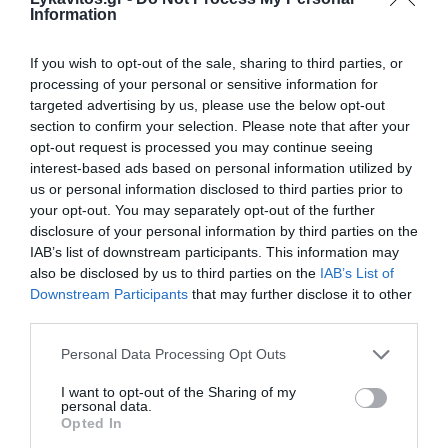
Information
Ηλικιωμένος που δικαζόταν για ενδοοικογενειακή
If you wish to opt-out of the sale, sharing to third parties, or
βία πέθανε στην Ευελπίδων
processing of your personal or sensitive information for
Τι ισχύει για τους εργαζόμενους σε συνθήκες
targeted advertising by us, please use the below opt-out
κακοκαιρίας
section to confirm your selection. Please note that after your
opt-out request is processed you may continue seeing
Πάτρα: Ελεύθεροι αφέθηκαν οι ανήλικοι που
interest-based ads based on personal information utilized by
ξυλοκόπησαν 12χρονο
us or personal information disclosed to third parties prior to
your opt-out. You may separately opt-out of the further
disclosure of your personal information by third parties on the
IAB’s list of downstream participants. This information may
Ακολουθήστε το Lykavitos.gr
also be disclosed by us to third parties on the
IAB’s List of
στο Google News
Downstream Participants
that may further disclose it to other
και μάθετε πρώτοι όλες τις
third parties.
ειδήσεις
Please note that this website/app uses one or more Google
Personal Data Processing Opt Outs
services and may gather and store information including but
not limited to your visit or usage behaviour. You may click to
I want to opt-out of the Sharing of my
personal data.
grant or deny consent to Google and its third-party tags to
Opted In
use your data for below specified purposes in below Google
Ροή ειδήσεων