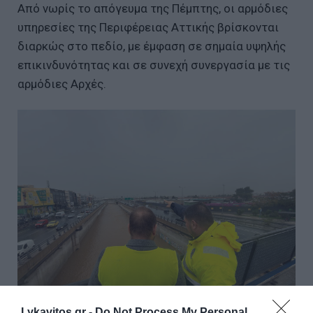
Από νωρίς το απόγευμα της Πέμπτης, οι αρμόδιες
υπηρεσίες της Περιφέρειας Αττικής βρίσκονται
διαρκώς στο πεδίο, με έμφαση σε σημαία υψηλής
επικινδυνότητας και σε συνεχή συνεργασία με τις
αρμόδιες Αρχές.
Lykavitos.gr -
Do Not Process My Personal