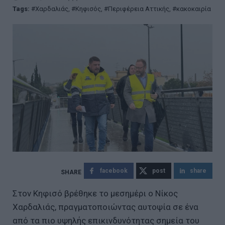
Tags:
Χαρδαλιάς
,
Κηφισός
,
Περιφέρεια Αττικής
,
κακοκαιρία
facebook
post
share
Στον Κηφισό βρέθηκε το μεσημέρι ο Νίκος
Χαρδαλιάς, πραγματοποιώντας αυτοψία σε ένα
από τα πιο υψηλής επικινδυνότητας σημεία του