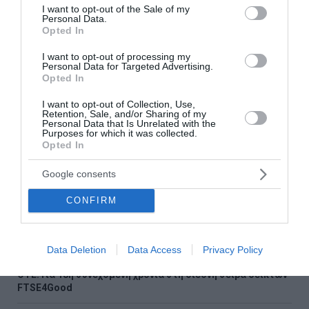
consent section.
I want to opt-out of the Sale of my
Ολοκληρώθηκαν 325 αυτοψίες στις πυρόπληκτες
Personal Data.
περιοχές – «Κόκκινα» 118 κτίρια
Opted In
I want to opt-out of processing my
ΕΟΔΥ: 23 νέα κρούσματα του ιού του Δυτικού Νείλου την
Personal Data for Targeted Advertising.
τελευταία εβδομάδα
Opted In
Ζάκυνθος: Οκτώ καταγγελίες για βιασμό μέσα σε 20
I want to opt-out of Collection, Use,
Retention, Sale, and/or Sharing of my
ημέρες
Personal Data that Is Unrelated with the
Purposes for which it was collected.
Αργολίδα: Προφυλακίστηκαν οι δύο Ινδοί για τη
Opted In
δολοφονία του 58χρονου ψυχολόγου
Google consents
Η μυστική συνάντηση του Πεζεσκιάν με τον Χαμενεΐ στο
πίσω μέρος αυτοκινήτου με φιμέ τζάμια
CONFIRM
Χαλκίδα: Στο νοσοκομείο 35χρονη που έπεσε από την
Υψηλή γέφυρα
Data Deletion
Data Access
Privacy Policy
ΟΤΕ: Για 18η συνεχόμενη χρονιά στη διεθνή σειρά δεικτών
FTSE4Good