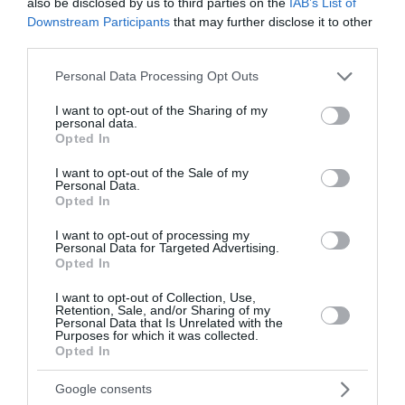
κυκλοφοριακό
also be disclosed by us to third parties on the
IAB’s List of
Downstream Participants
that may further disclose it to other
Για τις παρεμβάσεις που έχουν δρομολογηθεί και τα
third parties.
σενάρια που εξετάζονται με στόχο την αντιμετώπιση του
Please note that this website/app uses one or more Google
Personal Data Processing Opt Outs
καθημερινού κυκλοφοριακού χάους στην Αθήνα...
services and may gather and store information including but
31 Ιανουαρίου 2026
not limited to your visit or usage behaviour. You may click to
I want to opt-out of the Sharing of my
personal data.
grant or deny consent to Google and its third-party tags to
Opted In
use your data for below specified purposes in below Google
consent section.
I want to opt-out of the Sale of my
Personal Data.
Opted In
I want to opt-out of processing my
Personal Data for Targeted Advertising.
Opted In
I want to opt-out of Collection, Use,
Retention, Sale, and/or Sharing of my
Personal Data that Is Unrelated with the
Purposes for which it was collected.
Opted In
Google consents