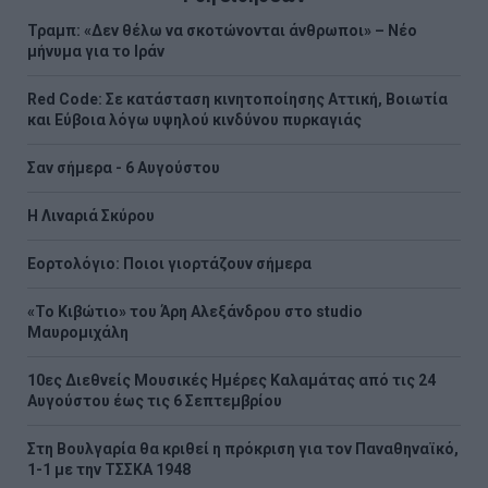
Τραμπ: «Δεν θέλω να σκοτώνονται άνθρωποι» – Νέο
μήνυμα για το Ιράν
Red Code: Σε κατάσταση κινητοποίησης Αττική, Βοιωτία
και Εύβοια λόγω υψηλού κινδύνου πυρκαγιάς
Σαν σήμερα - 6 Αυγούστου
H Λιναριά Σκύρου
Εορτολόγιο: Ποιοι γιορτάζουν σήμερα
«Το Κιβώτιο» του Άρη Αλεξάνδρου στο studio
Μαυρομιχάλη
10ες Διεθνείς Μουσικές Ημέρες Καλαμάτας από τις 24
Αυγούστου έως τις 6 Σεπτεμβρίου
Στη Βουλγαρία θα κριθεί η πρόκριση για τον Παναθηναϊκό,
1-1 με την ΤΣΣΚΑ 1948