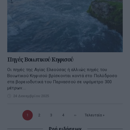
Πηγές Βοιωτικού Κηφισού
Οι πηγές της Αγίας Ελεούσας ή αλλιώς πηγές του
Βοιωτικού Κηφισού βρίσκονται κοντά στο Πολύδροσο
στα βορειοδυτικά του Παρνασσού σε υψόμετρο 300
μέτρων....
24 Δεκεμβρίου 2025
Τρέχουσα
1
Σελίδα
2
Σελίδα
3
Σελίδα
4
Επόμενη
››
Τελευταία
Τελευταία »
σελίδα
σελίδα
σελίδα
Ροή ειδήσεων