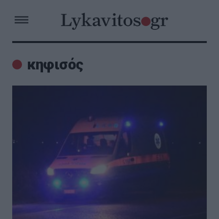
κηφισός