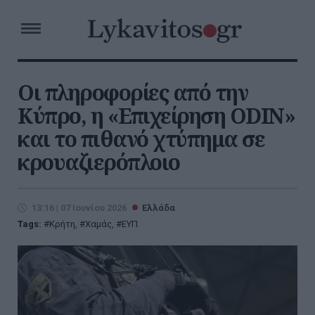
Οι πληροφορίες από την
Κύπρο, η «Επιχείρηση ODIN»
και το πιθανό χτύπημα σε
κρουαζιερόπλοιο
13:16 | 07 Ιουνίου 2026
Ελλάδα
Tags:
Κρήτη
,
Χαμάς
,
ΕΥΠ