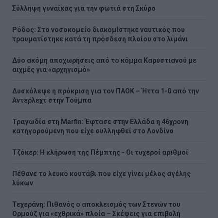
Σύλληψη γυναίκας για την φωτιά στη Σκύρο
Ρόδος: Στο νοσοκομείο διακομίστηκε ναυτικός που
τραυματίστηκε κατά τη πρόσδεση πλοίου στο λιμάνι
Δύο ακόμη αποχωρήσεις από το κόμμα Καρυστιανού με
αιχμές για «αρχηγισμό»
Δυσκόλεψε η πρόκριση για τον ΠΑΟΚ – Ήττα 1-0 από την
Άντερλεχτ στην Τούμπα
Τραγωδία στη Marfin: Έφτασε στην Ελλάδα η 46χρονη
κατηγορούμενη που είχε συλληφθεί στο Λονδίνο
Τζόκερ: Η κλήρωση της Πέμπτης - Οι τυχεροί αριθμοί
Πέθανε το λευκό κουτάβι που είχε γίνει μέλος αγέλης
λύκων
Τεχεράνη: Πιθανός ο αποκλεισμός των Στενών του
Ορμούζ για «εχθρικά» πλοία – Σκέψεις για επιβολή