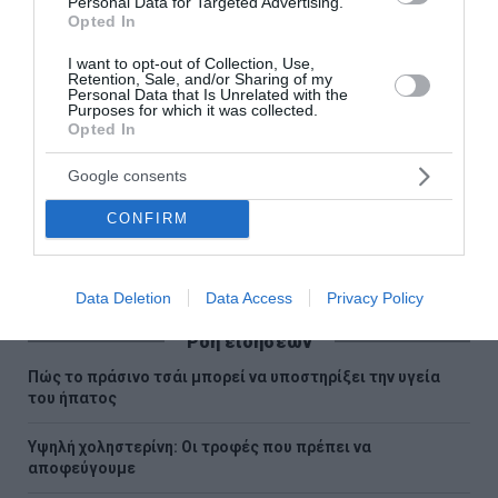
Personal Data for Targeted Advertising.
Χαλκιδική: Νεκρός 44χρονος μοτοσικλετιστής σε
Opted In
τροχαίο στην Εθνική Οδό Θεσσαλονίκης –
Πολυγύρου
I want to opt-out of Collection, Use,
Retention, Sale, and/or Sharing of my
Personal Data that Is Unrelated with the
Purposes for which it was collected.
Opted In
Ακολουθήστε το Lykavitos.gr
στο Google News
Google consents
και μάθετε πρώτοι όλες τις
CONFIRM
ειδήσεις
Data Deletion
Data Access
Privacy Policy
Ροή ειδήσεων
Πώς το πράσινο τσάι μπορεί να υποστηρίξει την υγεία
του ήπατος
Υψηλή χοληστερίνη: Οι τροφές που πρέπει να
αποφεύγουμε