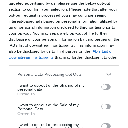
ασφαλείας. Το γεγονός αυτό, σε συνδυασμό με τη
targeted advertising by us, please use the below opt-out
section to confirm your selection. Please note that after your
φύση των κατηγοριών και τα ευρήματα που
opt-out request is processed you may continue seeing
κατασχέθηκαν, δείχνει ότι η υπόθεση
interest-based ads based on personal information utilized by
αντιμετωπίζεται ως πιθανή απειλή με
us or personal information disclosed to third parties prior to
διασυνοριακά χαρακτηριστικά.
your opt-out. You may separately opt-out of the further
disclosure of your personal information by third parties on the
IAB’s list of downstream participants. This information may
Παράλληλα, οι έρευνες συνέπεσαν χρονικά με
also be disclosed by us to third parties on the
IAB’s List of
άλλες υποθέσεις που σχετίζονται με ισραηλινούς
Downstream Participants
that may further disclose it to other
στόχους στην ευρύτερη περιοχή, γεγονός που έχει
third parties.
αυξήσει το ενδιαφέρον ξένων υπηρεσιών
Please note that this website/app uses one or more Google
Personal Data Processing Opt Outs
πληροφοριών.
services and may gather and store information including but
not limited to your visit or usage behaviour. You may click to
I want to opt-out of the Sharing of my
personal data.
grant or deny consent to Google and its third-party tags to
Συνελήφθη 46χρονος που φωτογράφιζε κρυφά
Opted In
use your data for below specified purposes in below Google
14χρονη σε αστικό λεωφορείο στη Θεσσαλονίκη
consent section.
I want to opt-out of the Sale of my
Καλαμαριά: Εγκατέλειψε 9 γατάκια σε οικόπεδο
Personal Data.
και βρέθηκε αντιμέτωπος με πρόστιμο 270.000
Opted In
ευρώ
I want to opt-out of processing my