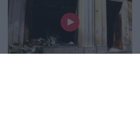
Τραγωδία στη Marfin: Έφτασε
στην Ελλάδα η 46χρονη
κατηγορούμενη που είχε
συλληφθεί στο Λονδίνο
Έφτασε στην Ελλάδα η 46χρονη γυναίκα που
κατηγορείται για εμπλοκή της στην υπόθεση του
φονικού εμπρησμού της Marfin τον Μάιο του 2010.
Κλιμάκιο της Διεύθυνσης Αντιμετώπισης